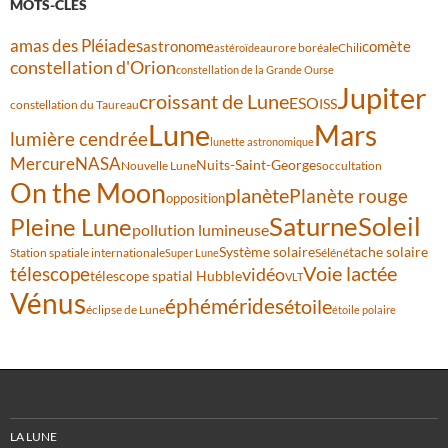
MOTS-CLÉS
amas des Pléiades
comète
astronome
aurore boréale
astéroïde
Chili
constellation d'Orion
constellation de la Grande Ourse
Jupiter
croissant de Lune
ESO
ISS
constellation du Taureau
Lune
Mars
lumière cendrée
lunette astronomique
Mercure
NASA
Nuits-Saint-Georges
Nouvelle Lune
occultation
On the Moon
planète
Planète rouge
opposition
Saturne
Soleil
Pleine Lune
pollution lumineuse
Système solaire
tache solaire
Station spatiale internationale
Séléné
Super Lune
Voie lactée
télescope
vidéo
télescope spatial Hubble
VLT
Vénus
éphémérides
étoile
éclipse de Lune
étoile polaire
LA LUNE