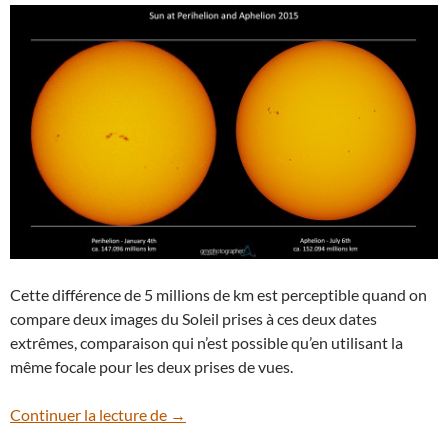
Cette différence de 5 millions de km est perceptible quand on
compare deux images du Soleil prises à ces deux dates
extrêmes, comparaison qui n’est possible qu’en utilisant la
même focale pour les deux prises de vues.
Le Soleil est à sa plus grande distance de 
Continuer la lecture de
→