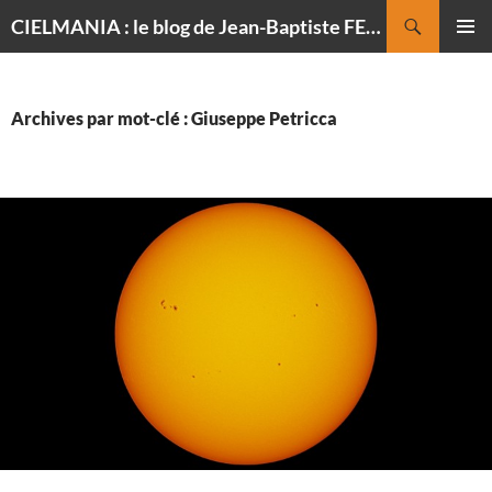
Recherche
CIELMANIA : le blog de Jean-Baptiste FELDMANN, photographe du ciel
ALLER
MENU
AU
PRINCI
CONTENU
Archives par mot-clé : Giuseppe Petricca