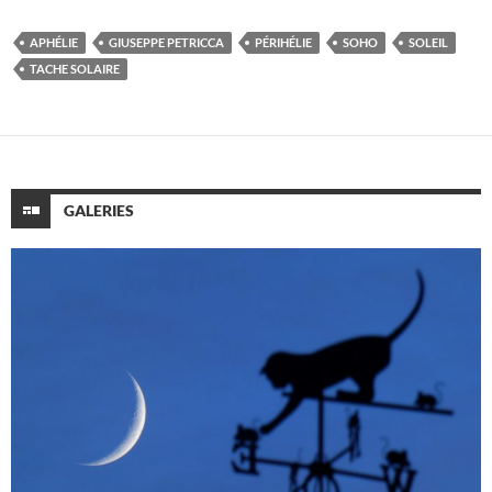
APHÉLIE
GIUSEPPE PETRICCA
PÉRIHÉLIE
SOHO
SOLEIL
TACHE SOLAIRE
GALERIES