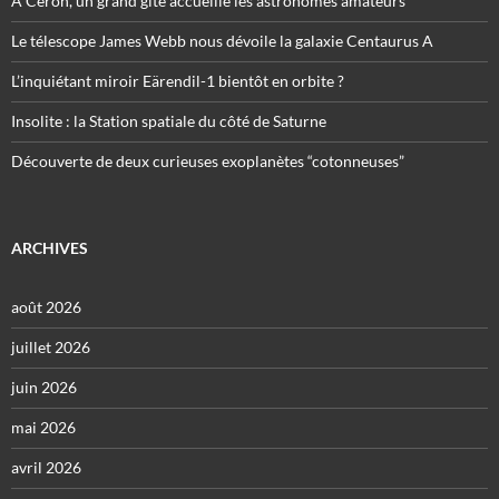
À Céron, un grand gîte accueille les astronomes amateurs
Le télescope James Webb nous dévoile la galaxie Centaurus A
L’inquiétant miroir Eärendil-1 bientôt en orbite ?
Insolite : la Station spatiale du côté de Saturne
Découverte de deux curieuses exoplanètes “cotonneuses”
ARCHIVES
août 2026
juillet 2026
juin 2026
mai 2026
avril 2026