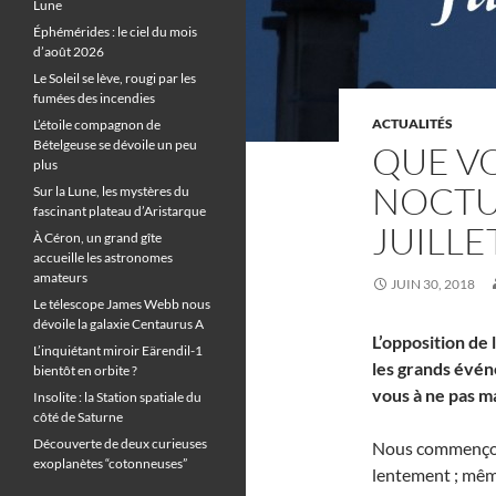
Lune
Éphémérides : le ciel du mois
d’août 2026
Le Soleil se lève, rougi par les
fumées des incendies
ACTUALITÉS
L’étoile compagnon de
Bételgeuse se dévoile un peu
QUE VO
plus
NOCTU
Sur la Lune, les mystères du
fascinant plateau d’Aristarque
JUILLE
À Céron, un grand gîte
accueille les astronomes
amateurs
JUIN 30, 2018
Le télescope James Webb nous
dévoile la galaxie Centaurus A
L’opposition de 
L’inquiétant miroir Eärendil-1
les grands évén
bientôt en orbite ?
vous à ne pas m
Insolite : la Station spatiale du
côté de Saturne
Découverte de deux curieuses
Nous commençon
exoplanètes “cotonneuses”
lentement ; même