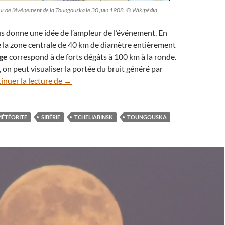
ur de l’événement de la Toungouska le 30 juin 1908. © Wikipédia
us donne une idée de l’ampleur de l’événement. En
t de la zone centrale de 40 km de diamètre entièrement
ge
correspond à de forts dégâts à 100 km à la ronde.
, on peut visualiser la portée du bruit généré par
30 juin 1908 : explosion dans le ciel de la Toun
inuer la lecture de
→
ÉTÉORITE
SIBÉRIE
TCHELIABINSK
TOUNGOUSKA