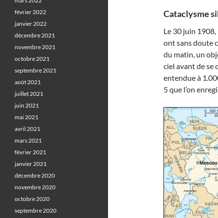
mars 2022
février 2022
Cataclysme si
janvier 2022
Le 30 juin 1908,
décembre 2021
ont sans doute cr
novembre 2021
du matin, un obje
octobre 2021
ciel avant de se 
septembre 2021
entendue à 1.00
août 2021
5 que l’on enreg
juillet 2021
juin 2021
mai 2021
avril 2021
mars 2021
février 2021
janvier 2021
décembre 2020
novembre 2020
octobre 2020
septembre 2020