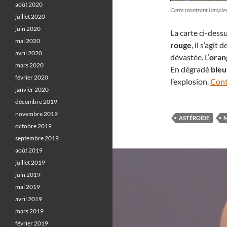
août 2020
Carte montrant l’ample
juillet 2020
juin 2020
La carte ci-dess
mai 2020
rouge
, il s’agi
avril 2020
dévastée. L’
oran
mars 2020
En dégradé
bleu
février 2020
l’explosion.
Cont
janvier 2020
décembre 2019
novembre 2019
ASTÉROÏDE
M
octobre 2019
septembre 2019
août 2019
juillet 2019
juin 2019
mai 2019
avril 2019
mars 2019
février 2019