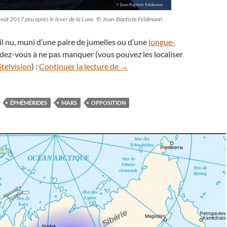
7 août 2017 peu après le lever de la Lune. © Jean-Baptiste Feldmann
œil nu, muni d’une paire de jumelles ou d’une
longue-
endez-vous à ne pas manquer (vous pouvez les localiser
Que voir dans le ciel nocturne 
Stelvision
) :
Continuer la lecture de
→
ÉPHÉMÉRIDES
MARS
OPPOSITION