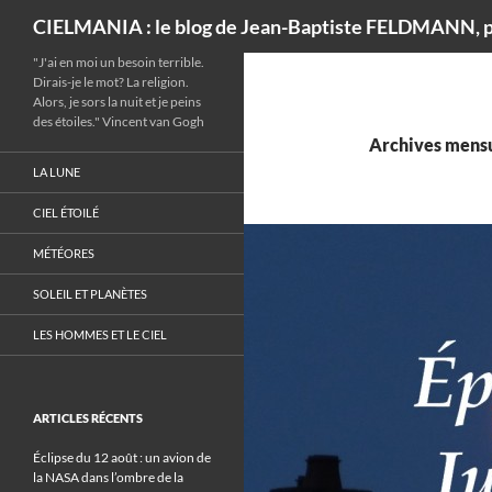
Recherche
CIELMANIA : le blog de Jean-Baptiste FELDMANN, p
"J'ai en moi un besoin terrible.
Dirais-je le mot? La religion.
Alors, je sors la nuit et je peins
des étoiles." Vincent van Gogh
Archives mensue
LA LUNE
CIEL ÉTOILÉ
MÉTÉORES
SOLEIL ET PLANÈTES
LES HOMMES ET LE CIEL
ARTICLES RÉCENTS
Éclipse du 12 août : un avion de
la NASA dans l’ombre de la