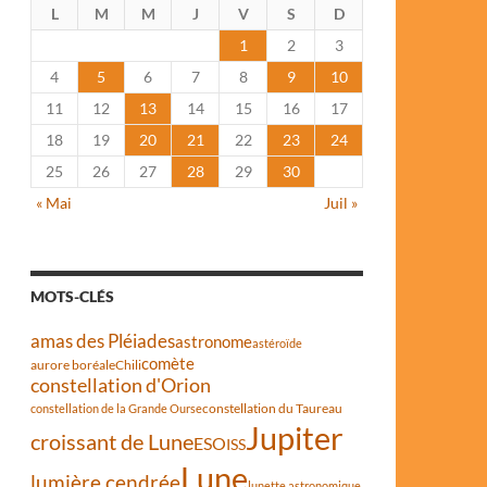
L
M
M
J
V
S
D
1
2
3
4
5
6
7
8
9
10
11
12
13
14
15
16
17
18
19
20
21
22
23
24
25
26
27
28
29
30
« Mai
Juil »
MOTS-CLÉS
amas des Pléiades
astronome
astéroïde
comète
aurore boréale
Chili
constellation d'Orion
constellation du Taureau
constellation de la Grande Ourse
Jupiter
croissant de Lune
ESO
ISS
Lune
lumière cendrée
lunette astronomique