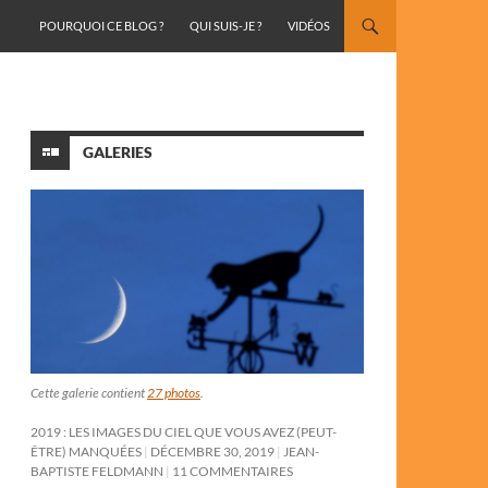
ALLER AU CONTENU
POURQUOI CE BLOG ?
QUI SUIS-JE ?
VIDÉOS
GALERIES
Cette galerie contient
27 photos
.
2019 : LES IMAGES DU CIEL QUE VOUS AVEZ (PEUT-
ÊTRE) MANQUÉES
DÉCEMBRE 30, 2019
JEAN-
BAPTISTE FELDMANN
11 COMMENTAIRES