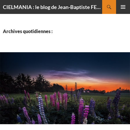
Recherche
CIELMANIA : le blog de Jean-Baptiste FELDMANN, photographe du ciel
ALLER
MENU
AU
PRINCI
CONTENU
Archives quotidiennes :