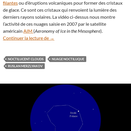
filantes
ou d’éruptions volcaniques pour former des cristaux
de glace. Ce sont ces cristaux qui renvoient la lumière des
derniers rayons solaires. La vidéo ci-dessus nous montre
l’activité de ces nuages saisie en 2007 par le satellite
américain
AIM
(
Aeronomy of Ice in the Mesosphere
).
La saison des nuages noctiluques est ou
Continuer la lecture de
→
NOCTILUCENT CLOUDS
NUAGE NOCTILUQUE
RUSLAN MERZLYAKOV