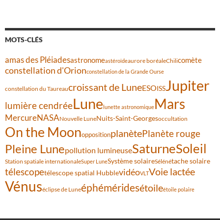
MOTS-CLÉS
amas des Pléiades
comète
astronome
aurore boréale
astéroïde
Chili
constellation d'Orion
constellation de la Grande Ourse
Jupiter
croissant de Lune
ESO
ISS
constellation du Taureau
Lune
Mars
lumière cendrée
lunette astronomique
Mercure
NASA
Nuits-Saint-Georges
Nouvelle Lune
occultation
On the Moon
planète
Planète rouge
opposition
Saturne
Soleil
Pleine Lune
pollution lumineuse
Système solaire
tache solaire
Station spatiale internationale
Séléné
Super Lune
Voie lactée
télescope
vidéo
télescope spatial Hubble
VLT
Vénus
éphémérides
étoile
éclipse de Lune
étoile polaire