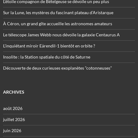
L’étoile compagnon de Bételgeuse se dévoile un peu plus
Sur la Lune, les mystères du fascinant plateau d’Aristarque
À Céron, un grand gîte accueille les astronomes amateurs
Le télescope James Webb nous dévoile la galaxie Centaurus A
L’inquiétant miroir Eärendil-1 bientôt en orbite ?
Insolite : la Station spatiale du côté de Saturne
Découverte de deux curieuses exoplanètes “cotonneuses”
ARCHIVES
août 2026
juillet 2026
juin 2026