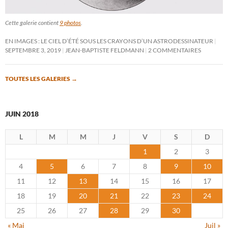
Cette galerie contient
9 photos
.
EN IMAGES : LE CIEL D’ÉTÉ SOUS LES CRAYONS D’UN ASTRODESSINATEUR
SEPTEMBRE 3, 2019
JEAN-BAPTISTE FELDMANN
2 COMMENTAIRES
TOUTES LES GALERIES
→
JUIN 2018
L
M
M
J
V
S
D
1
2
3
4
5
6
7
8
9
10
11
12
13
14
15
16
17
18
19
20
21
22
23
24
25
26
27
28
29
30
« Mai
Juil »