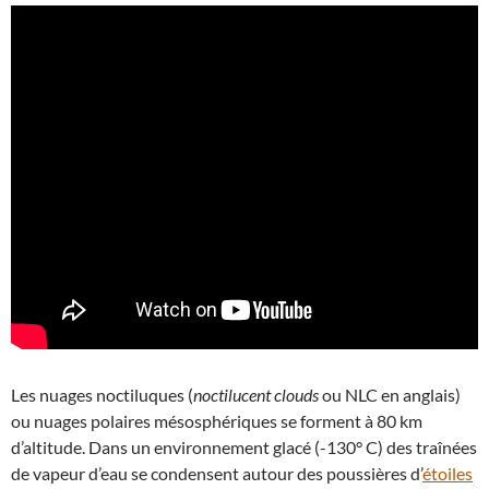
Les nuages noctiluques (
noctilucent clouds
ou NLC en anglais)
ou nuages polaires mésosphériques se forment à 80 km
d’altitude. Dans un environnement glacé (-130° C) des traînées
de vapeur d’eau se condensent autour des poussières d’
étoiles