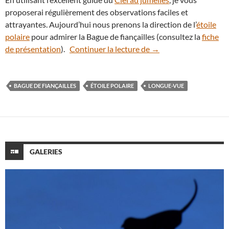
proposerai régulièrement des observations faciles et
attrayantes. Aujourd’hui nous prenons la direction de l’
étoile
polaire
pour admirer la Bague de fiançailles (consultez la
fiche
Le ciel dans une longue
de présentation
).
Continuer la lecture de
→
BAGUE DE FIANÇAILLES
ÉTOILE POLAIRE
LONGUE-VUE
GALERIES