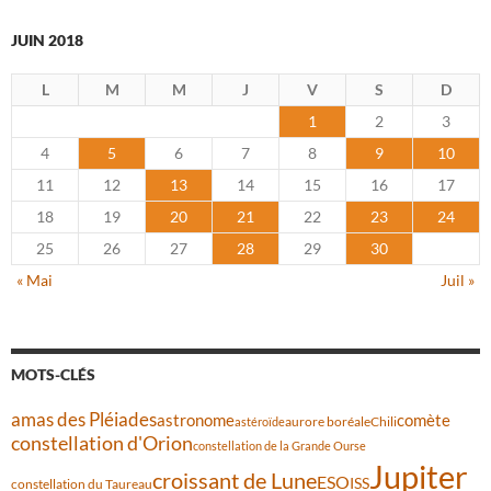
JUIN 2018
L
M
M
J
V
S
D
1
2
3
4
5
6
7
8
9
10
11
12
13
14
15
16
17
18
19
20
21
22
23
24
25
26
27
28
29
30
« Mai
Juil »
MOTS-CLÉS
amas des Pléiades
comète
astronome
aurore boréale
astéroïde
Chili
constellation d'Orion
constellation de la Grande Ourse
Jupiter
croissant de Lune
ESO
ISS
constellation du Taureau