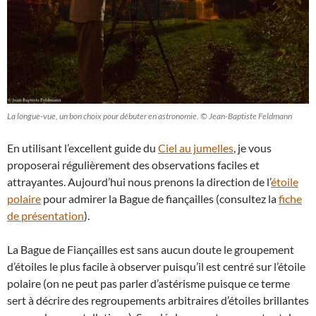
La longue-vue, un bon choix pour débuter en astronomie. © Jean-Baptiste Feldmann
En utilisant l’excellent guide du
Ciel au jumelles
, je vous
proposerai régulièrement des observations faciles et
attrayantes. Aujourd’hui nous prenons la direction de l’
étoile
polaire
pour admirer la Bague de fiançailles (consultez la
fiche
de présentation
).
La Bague de Fiançailles est sans aucun doute le groupement
d’étoiles le plus facile à observer puisqu’il est centré sur l’étoile
polaire (on ne peut pas parler d’astérisme puisque ce terme
sert à décrire des regroupements arbitraires d’étoiles brillantes