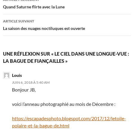
des
Quand Saturne flirte avec la Lune
articles
ARTICLE SUIVANT
La saison des nuages noctiluques est ouverte
UNE RÉFLEXION SUR « LE CIEL DANS UNE LONGUE-VUE :
LA BAGUE DE FIANÇAILLES »
Louis
JUIN 6, 2018 À 5:40 AM
Bonjour JB,
voici l’anneau photographié au mois de Décembre :
https://escapadesphoto.blogspot.com/2017/12/letoile-
polaire-et-la-bague-de.html