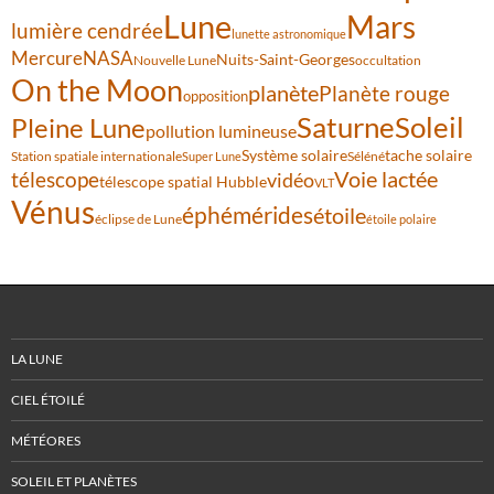
Lune
Mars
lumière cendrée
lunette astronomique
Mercure
NASA
Nuits-Saint-Georges
Nouvelle Lune
occultation
On the Moon
planète
Planète rouge
opposition
Saturne
Soleil
Pleine Lune
pollution lumineuse
Système solaire
tache solaire
Station spatiale internationale
Séléné
Super Lune
Voie lactée
télescope
vidéo
télescope spatial Hubble
VLT
Vénus
éphémérides
étoile
éclipse de Lune
étoile polaire
LA LUNE
CIEL ÉTOILÉ
MÉTÉORES
SOLEIL ET PLANÈTES