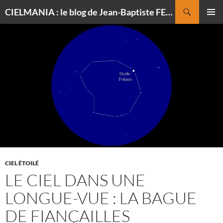
Recherche
CIELMANIA : le blog de Jean-Baptiste FELDMANN, photographe du ciel
ALLER
MENU
AU
PRINCI
CONTENU
CIEL ÉTOILÉ
LE CIEL DANS UNE
LONGUE-VUE : LA BAGUE
DE FIANÇAILLES