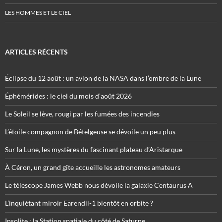
LES HOMMES ET LE CIEL
ARTICLES RÉCENTS
Éclipse du 12 août : un avion de la NASA dans l’ombre de la Lune
Éphémérides : le ciel du mois d’août 2026
Le Soleil se lève, rougi par les fumées des incendies
L’étoile compagnon de Bételgeuse se dévoile un peu plus
Sur la Lune, les mystères du fascinant plateau d’Aristarque
À Céron, un grand gîte accueille les astronomes amateurs
Le télescope James Webb nous dévoile la galaxie Centaurus A
L’inquiétant miroir Eärendil-1 bientôt en orbite ?
Insolite : la Station spatiale du côté de Saturne