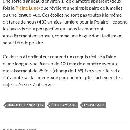
une sorte d’anneau d’environ 1° de diamètre apparent (deux
fois la
Pleine Lune
) que révèlent une simple paire de jumelles
ou une longue-vue. Ces étoiles ne sont pas toutes à la même
distance de nous (430 années-lumière pour la Polaire) ; ce sont
les hasards de la perspective qui nous les montrent
grossièrement en anneau, comme une bague dont le diamant
serait l’étoile polaire.
Ce dessin à l’ordinateur reprend un croquis réalisé à l’aide
d’une longue-vue Bresser de 100 mm de diamètre avec un
grossissement de 25 fois (champ de 1,5°). Un viseur Telrad a
été ajouté sur la longue-vue pour pointer plus facilement les
objets célestes à observer.
BAGUE DE FIANÇAILLES
ÉTOILE POLAIRE
LONGUE-VUE
Navigation
ARTICLE PRÉCÉDENT