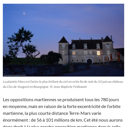
La planète Mars est l’astre le plus brillant du ciel en cette fin de nuit du 10 juin au château
du Clos de Vougeot en Bourgogne. © Jean-Baptiste Feldmann
Les oppositions martiennes se produisent tous les 780 jours
en moyenne, mais en raison de la forte excentricité de l’orbite
martienne, la plus courte distance Terre-Mars varie
énormément : de 56 à 101 millions de km. Cet été nous aurons
donc droit à la plus proche opposition martienne depuis celle