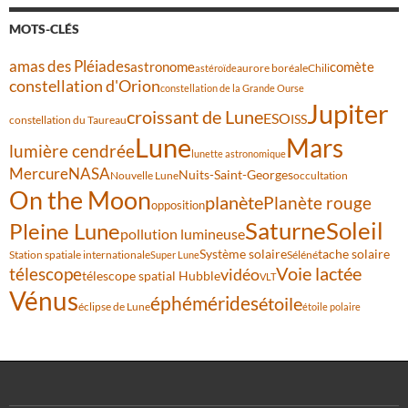
MOTS-CLÉS
amas des Pléiades
comète
astronome
aurore boréale
astéroïde
Chili
constellation d'Orion
constellation de la Grande Ourse
Jupiter
croissant de Lune
ESO
ISS
constellation du Taureau
Lune
Mars
lumière cendrée
lunette astronomique
Mercure
NASA
Nuits-Saint-Georges
Nouvelle Lune
occultation
On the Moon
planète
Planète rouge
opposition
Saturne
Soleil
Pleine Lune
pollution lumineuse
Système solaire
tache solaire
Station spatiale internationale
Séléné
Super Lune
Voie lactée
télescope
vidéo
télescope spatial Hubble
VLT
Vénus
éphémérides
étoile
éclipse de Lune
étoile polaire