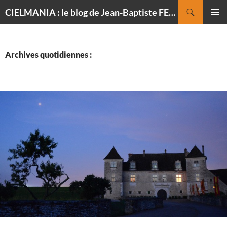
Recherche
CIELMANIA : le blog de Jean-Baptiste FELDMANN, photographe du ciel
ALLER
MENU
AU
PRINCI
CONTENU
Archives quotidiennes :