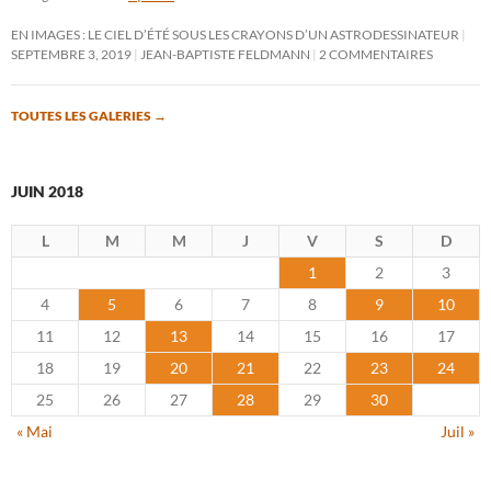
EN IMAGES : LE CIEL D’ÉTÉ SOUS LES CRAYONS D’UN ASTRODESSINATEUR
SEPTEMBRE 3, 2019
JEAN-BAPTISTE FELDMANN
2 COMMENTAIRES
TOUTES LES GALERIES
→
JUIN 2018
L
M
M
J
V
S
D
1
2
3
4
5
6
7
8
9
10
11
12
13
14
15
16
17
18
19
20
21
22
23
24
25
26
27
28
29
30
« Mai
Juil »