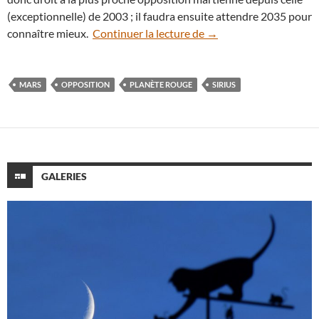
(exceptionnelle) de 2003 ; il faudra ensuite attendre 2035 pour
Plus brillante que les é
connaître mieux.
Continuer la lecture de
→
MARS
OPPOSITION
PLANÈTE ROUGE
SIRIUS
GALERIES