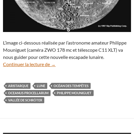
L’image ci-dessous réalisée par l’astronome amateur Philippe
Mouniguet (caméra ZWO 178 mc et télescope C11 XLT) va
nous guider pour cette nouvelle escapade lunaire.
Paysages lunaires à explorer (10) : Arist
Continuer la lecture de
→
ARISTARQUE
LUNE
OCÉAN DES TEMPÊTES
OCEANUS PROCELLARUM
PHILIPPE MOUNIGUET
VALLÉE DE SCHRÖTER