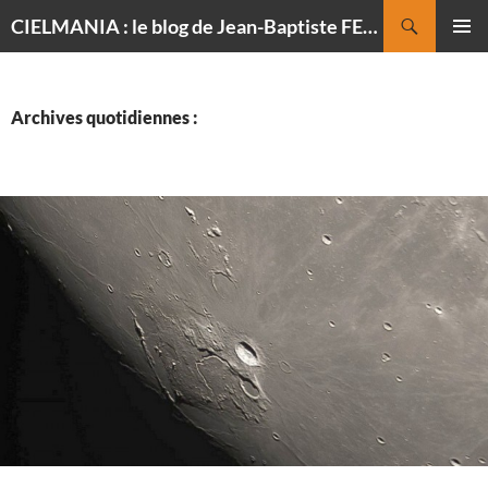
Recherche
CIELMANIA : le blog de Jean-Baptiste FELDMANN, photographe du ciel
ALLER
MENU
AU
PRINCI
CONTENU
Archives quotidiennes :