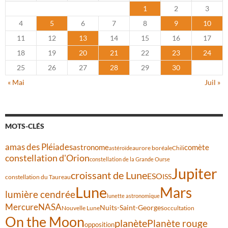
1
2
3
4
5
6
7
8
9
10
11
12
13
14
15
16
17
18
19
20
21
22
23
24
25
26
27
28
29
30
« Mai
Juil »
MOTS-CLÉS
amas des Pléiades
comète
astronome
aurore boréale
astéroïde
Chili
constellation d'Orion
constellation de la Grande Ourse
Jupiter
croissant de Lune
ESO
ISS
constellation du Taureau
Lune
Mars
lumière cendrée
lunette astronomique
Mercure
NASA
Nuits-Saint-Georges
Nouvelle Lune
occultation
On the Moon
planète
Planète rouge
opposition