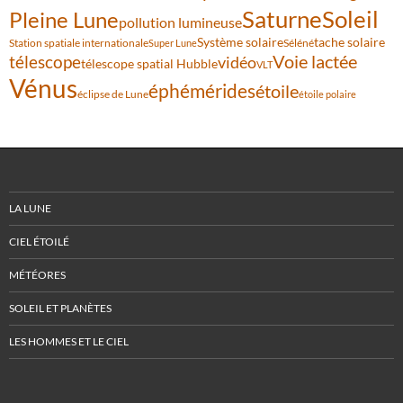
Saturne
Soleil
Pleine Lune
pollution lumineuse
Système solaire
tache solaire
Station spatiale internationale
Séléné
Super Lune
Voie lactée
télescope
vidéo
télescope spatial Hubble
VLT
Vénus
éphémérides
étoile
éclipse de Lune
étoile polaire
LA LUNE
CIEL ÉTOILÉ
MÉTÉORES
SOLEIL ET PLANÈTES
LES HOMMES ET LE CIEL