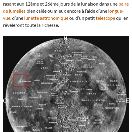
rasant aux 12ème et 26ème jours de la lunaison dans une
paire
de jumelles
bien calée ou mieux encore à l’aide d’une
longue-
vue
, d’une
lunette astronomique
ou d’un petit
télescope
qui en
révéleront toute la richesse.