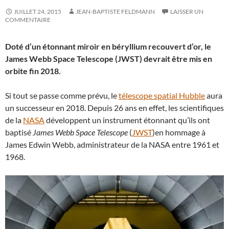
JUILLET 24, 2015
JEAN-BAPTISTE FELDMANN
LAISSER UN
COMMENTAIRE
Doté d’un étonnant miroir en béryllium recouvert d’or, le
James Webb Space Telescope (JWST) devrait être mis en
orbite fin 2018.
Si tout se passe comme prévu, le
télescope spatial Hubble
aura
un successeur en 2018. Depuis 26 ans en effet, les scientifiques
de la
NASA
développent un instrument étonnant qu’ils ont
baptisé
James Webb Space Telescope
(
JWST
)en hommage à
James Edwin Webb, administrateur de la NASA entre 1961 et
1968.