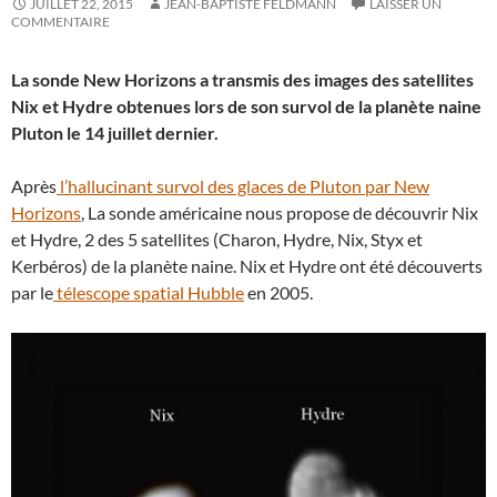
JUILLET 22, 2015
JEAN-BAPTISTE FELDMANN
LAISSER UN
COMMENTAIRE
La sonde New Horizons a transmis des images des satellites
Nix et Hydre obtenues lors de son survol de la planète naine
Pluton le 14 juillet dernier.
Après
l’hallucinant survol des glaces de Pluton par New
Horizons
, La sonde américaine nous propose de découvrir Nix
et Hydre, 2 des 5 satellites (Charon, Hydre, Nix, Styx et
Kerbéros) de la planète naine. Nix et Hydre ont été découverts
par le
télescope spatial Hubble
en 2005.