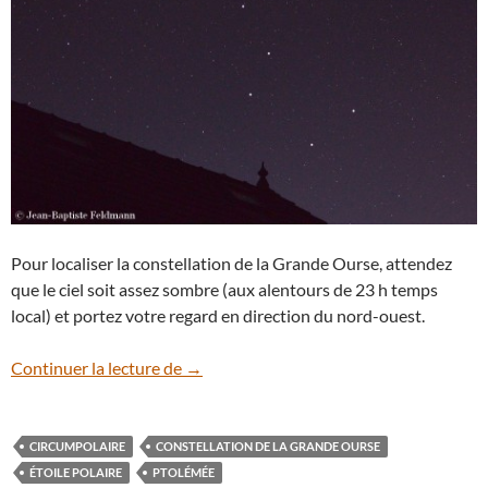
Pour localiser la constellation de la Grande Ourse, attendez
que le ciel soit assez sombre (aux alentours de 23 h temps
local) et portez votre regard en direction du nord-ouest.
Zoom sur la Grande Ourse un soir d’été
Continuer la lecture de
→
CIRCUMPOLAIRE
CONSTELLATION DE LA GRANDE OURSE
ÉTOILE POLAIRE
PTOLÉMÉE