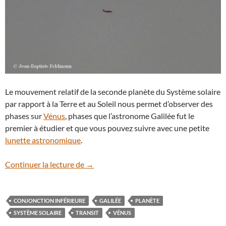
Le mouvement relatif de la seconde planète du Système solaire
par rapport à la Terre et au Soleil nous permet d’observer des
phases sur
Vénus
, phases que l’astronome Galilée fut le
premier à étudier et que vous pouvez suivre avec une petite
lunette astronomique
.
Avez-vous déjà observé le croissant de V
Continuer la lecture de
→
CONJONCTION INFÉRIEURE
GALILÉE
PLANÈTE
SYSTÈME SOLAIRE
TRANSIT
VÉNUS