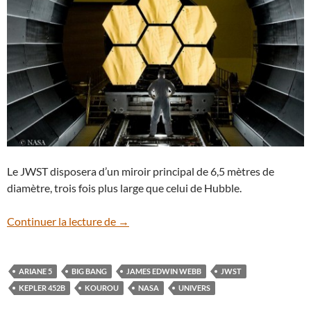
Le JWST disposera d’un miroir principal de 6,5 mètres de
diamètre, trois fois plus large que celui de Hubble.
Le télescope spatial James Webb prend 
Continuer la lecture de
→
ARIANE 5
BIG BANG
JAMES EDWIN WEBB
JWST
KEPLER 452B
KOUROU
NASA
UNIVERS