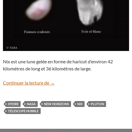
Nix est une lune gelée en forme de haricot d’environ 42
kilomètres de long et 36 kilomètres de large.
Après Pluton, New Horizons dévoile Nix
Continuer la lecture de
→
HYDRE
NASA
NEW HORIZONS
NIX
PLUTON
TÉLESCOPE HUBBLE