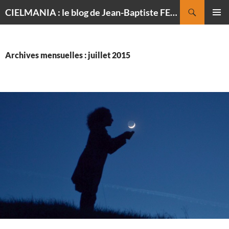
Recherche
CIELMANIA : le blog de Jean-Baptiste FELDMANN, photographe du ciel
ALLER
MENU
AU
PRINCI
CONTENU
Archives mensuelles : juillet 2015