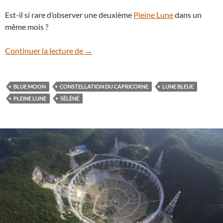
Est-il si rare d’observer une deuxième
Pleine Lune
dans un
même mois ?
La Lune bleue, seconde Pleine Lune du moi
Continuer la lecture de
→
BLUE MOON
CONSTELLATION DU CAPRICORNE
LUNE BLEUE
PLEINE LUNE
SÉLÉNÉ