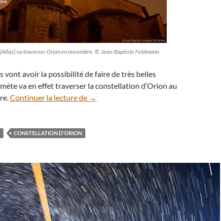
Atlas) va traverser Orion en novembre. © Jean-Baptiste Feldmann
 vont avoir la possibilité de faire de très belles
mète va en effet traverser la constellation d’Orion au
C/2020 M3 (Atlas), la comète qui va tr
re.
Continuer la lecture de
→
CONSTELLATION D'ORION