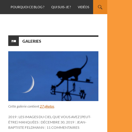
ALLER AU CONTENU
POURQUOI CE BLOG ?
QUI SUIS-JE ?
VIDÉOS
GALERIES
Cette galerie contient
27 photos
.
2019 : LES IMAGES DU CIEL QUE VOUS AVEZ (PEUT-
ÊTRE) MANQUÉES
DÉCEMBRE 30, 2019
JEAN-
BAPTISTE FELDMANN
11 COMMENTAIRES