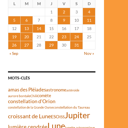
L
M
M
J
V
S
D
1
2
3
4
5
6
7
8
9
10
11
12
13
14
15
16
17
18
19
20
21
22
23
24
25
26
27
28
29
30
31
« Sep
Nov »
MOTS-CLÉS
amas des Pléiades
astronome
astéroïde
comète
aurore boréale
Chili
constellation d'Orion
constellation du Taureau
constellation de la Grande Ourse
Jupiter
croissant de Lune
ESO
ISS
Lune
lumière cendrée
lunette astronomique