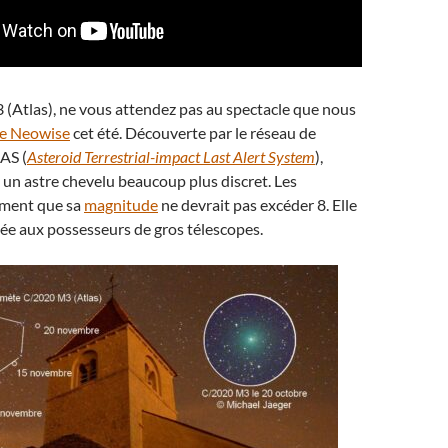
(Atlas), ne vous attendez pas au spectacle que nous
e Neowise
cet été. Découverte par le réseau de
AS (
Asteroid Terrestrial-impact Last Alert System
),
un astre chevelu beaucoup plus discret. Les
iment que sa
magnitude
ne devrait pas excéder 8. Elle
ée aux possesseurs de gros télescopes.