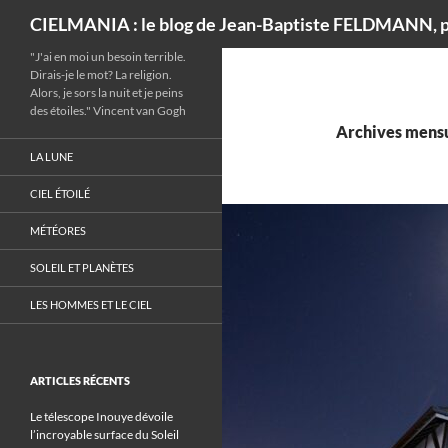
Recherche
CIELMANIA : le blog de Jean-Baptiste FELDMANN, p
"J'ai en moi un besoin terrible.
Dirais-je le mot? La religion.
Alors, je sors la nuit et je peins
des étoiles." Vincent van Gogh
Archives mensu
LA LUNE
CIEL ÉTOILÉ
MÉTÉORES
SOLEIL ET PLANÈTES
LES HOMMES ET LE CIEL
ARTICLES RÉCENTS
Le télescope Inouye dévoile
l’incroyable surface du Soleil