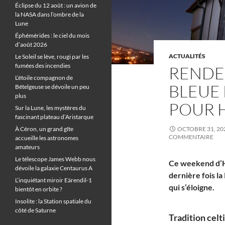
Éclipse du 12 août : un avion de
la NASA dans l’ombre de la
Lune
Éphémérides : le ciel du mois
d’août 2026
ACTUALITÉS
Le Soleil se lève, rougi par les
fumées des incendies
RENDE
L’étoile compagnon de
BLEUE 
Bételgeuse se dévoile un peu
plus
POUR 
Sur la Lune, les mystères du
fascinant plateau d’Aristarque
À Céron, un grand gîte
OCTOBRE 31, 20
COMMENTAIRE
accueille les astronomes
amateurs
Le télescope James Webb nous
Ce weekend d’H
dévoile la galaxie Centaurus A
dernière fois la
L’inquiétant miroir Eärendil-1
qui s’éloigne.
bientôt en orbite ?
Insolite : la Station spatiale du
côté de Saturne
Tradition celt