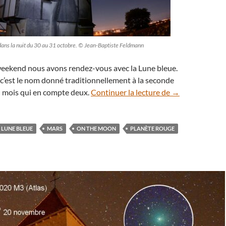
dans la nuit du 30 au 31 octobre. © Jean-Baptiste Feldmann
weekend nous avons rendez-vous avec la Lune bleue.
c’est le nom donné traditionnellement à la seconde
Rendez-vous ent
n mois qui en compte deux.
Continuer la lecture de
→
LUNE BLEUE
MARS
ON THE MOON
PLANÈTE ROUGE