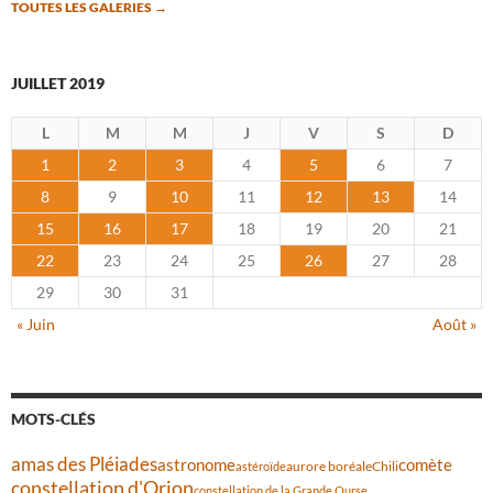
TOUTES LES GALERIES
→
JUILLET 2019
L
M
M
J
V
S
D
1
2
3
4
5
6
7
8
9
10
11
12
13
14
15
16
17
18
19
20
21
22
23
24
25
26
27
28
29
30
31
« Juin
Août »
MOTS-CLÉS
amas des Pléiades
comète
astronome
aurore boréale
astéroïde
Chili
constellation d'Orion
constellation de la Grande Ourse