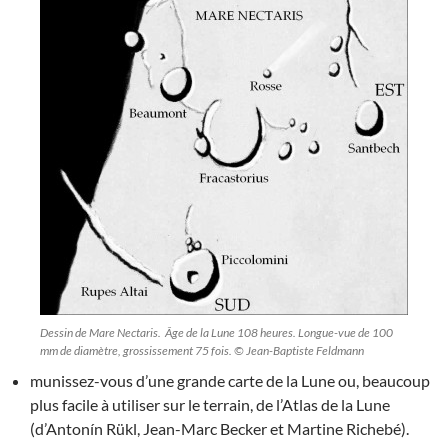
Dessin de Mare Nectaris. Âge de la Lune 108 heures. Longue-vue de 100
mm de diamètre, grossissement 75 fois. © Jean-Baptiste Feldmann
munissez-vous d’une grande carte de la Lune ou, beaucoup
plus facile à utiliser sur le terrain, de l’Atlas de la Lune
(d’Antonín Rükl, Jean-Marc Becker et Martine Richebé).