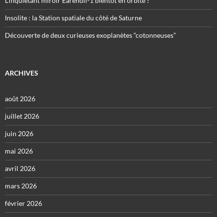
L’inquiétant miroir Eärendil-1 bientôt en orbite ?
Insolite : la Station spatiale du côté de Saturne
Découverte de deux curieuses exoplanètes “cotonneuses”
ARCHIVES
août 2026
juillet 2026
juin 2026
mai 2026
avril 2026
mars 2026
février 2026