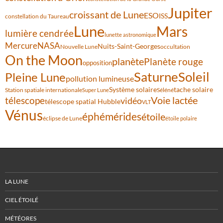
Jupiter
croissant de Lune
ESO
ISS
constellation du Taureau
Lune
Mars
lumière cendrée
lunette astronomique
Mercure
NASA
Nuits-Saint-Georges
Nouvelle Lune
occultation
On the Moon
planète
Planète rouge
opposition
Saturne
Soleil
Pleine Lune
pollution lumineuse
Système solaire
tache solaire
Station spatiale internationale
Séléné
Super Lune
Voie lactée
télescope
vidéo
télescope spatial Hubble
VLT
Vénus
éphémérides
étoile
éclipse de Lune
étoile polaire
LA LUNE
CIEL ÉTOILÉ
MÉTÉORES