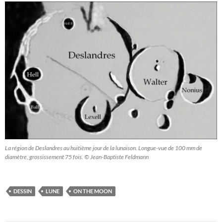
La région de Deslandres au huitième jour de la lunaison. Longue-vue de 100 mm de
diamètre, grossissement 75 fois. © Jean-Baptiste Feldmann
DESSIN
LUNE
ON THE MOON