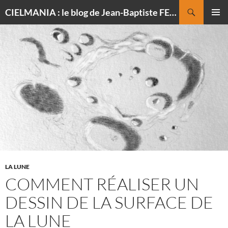
Recherche
CIELMANIA : le blog de Jean-Baptiste FELDMANN, photographe du ciel
ALLER
MENU
AU
PRINCI
CONTENU
LA LUNE
COMMENT RÉALISER UN
DESSIN DE LA SURFACE DE
LA LUNE