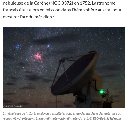
nébuleuse de la Carène (NGC 3372) en 1752. L’astronome
français était alors en mission dans l’hémisphère austral pour
mesurer l’arc du méridien :
La nébuleuse de la Carène déploie ses pétales rouges au-dessus d’une des antennes du
réseau ALMA (Atacama Large Millimeter/submillimeter Array). © ESO/Babak Tafreshi