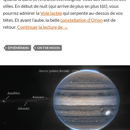
villes. En début de nuit (qui arrive de plus en plus tôt), vous
pourrez admirer la
Voie lactée
qui serpente au-dessus de vos
têtes. Et avant l’aube, la belle
constellation d’Orion
est de
Que voir dans le ciel nocturne a
retour.
Continuer la lecture de
→
ÉPHÉMÉRIDES
ON THE MOON