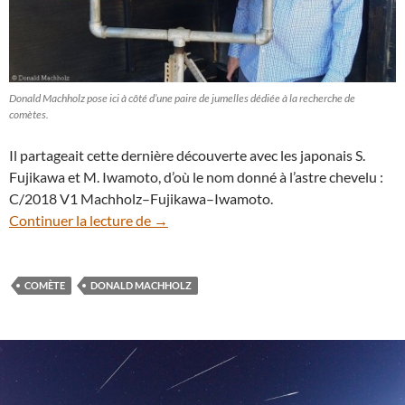
Donald Machholz pose ici à côté d’une paire de jumelles dédiée à la recherche de
comètes.
Il partageait cette dernière découverte avec les japonais S.
Fujikawa et M. Iwamoto, d’où le nom donné à l’astre chevelu :
C/2018 V1 Machholz–Fujikawa–Iwamoto.
Célèbre chasseur de comètes, Donald Ma
Continuer la lecture de
→
COMÈTE
DONALD MACHHOLZ