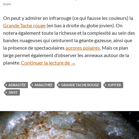
team
On peut y admirer en infrarouge (ce qui fausse les couleurs) la
Grande Tache rouge
(en bas à droite du globe jovien). On
notera également toute la richesse et la complexité au sein des
bandes nuageuses qui ceinturent la géante gazeuse, ainsi que
la présence de spectaculaires
aurores polaires
. Mais ce plan
large permet également d’observer les anneaux autour de la
Insolite : Jupiter et ses environ
planète.
Continuer la lecture de
→
ADRASTÉE
AMALTHÉE
GRANDE TACHE ROUGE
JUPITER
JWST