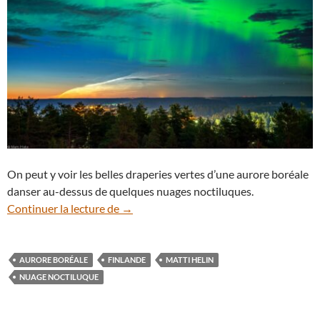
On peut y voir les belles draperies vertes d’une aurore boréale
danser au-dessus de quelques nuages noctiluques.
Nuages noctiluques et aurore boréale dan
Continuer la lecture de
→
AURORE BORÉALE
FINLANDE
MATTI HELIN
NUAGE NOCTILUQUE