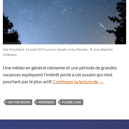
Une Perséide le 13 août 2019 sous les Hyades et les Pléiades. © Jean-Baptiste
Feldmann
Une météo en général clémente et une période de grandes
vacances expliquent l’intérêt porté à cet essaim qui n’est
Étoiles filantes
pourtant pas le plus actif.
Continuer la lecture de
→
ON THE MOON
PERSÉIDES
PLEINE LUNE