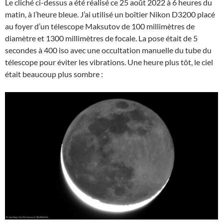
Le cliché ci-dessus a été réalisé ce 25 août 2022 à 6 heures du
matin, à l’heure bleue. J’ai utilisé un boîtier Nikon D3200 placé
au foyer d’un télescope Maksutov de 100 millimètres de
diamètre et 1300 millimètres de focale. La pose était de 5
secondes à 400 iso avec une occultation manuelle du tube du
télescope pour éviter les vibrations. Une heure plus tôt, le ciel
était beaucoup plus sombre :