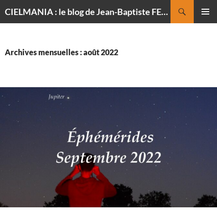
Recherche
CIELMANIA : le blog de Jean-Baptiste FELDMANN, photographe du ciel
ALLER
MENU
AU
PRINCI
CONTENU
Archives mensuelles : août 2022