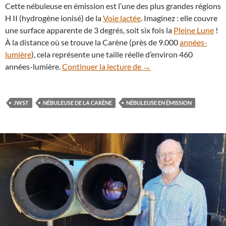
Cette nébuleuse en émission est l’une des plus grandes régions
H II (hydrogène ionisé) de la
Voie lactée
. Imaginez : elle couvre
une surface apparente de 3 degrés, soit six fois la
Pleine Lune
!
À la distance où se trouve la Carène (près de 9.000
années-
lumière
), cela représente une taille réelle d’environ 460
Dans la Carène, le JWST
années-lumière.
Continuer la lecture de
→
JWST
NÉBULEUSE DE LA CARÈNE
NÉBULEUSE EN ÉMISSION