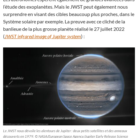
l’étude des exoplanètes. Mais le JWST peut également nous
surprendre en visant des cibles beaucoup plus proches, dans le
Système solaire par exemple. La preuve avec ce cliché de la
banlieue de la plus grosse planète réalisé le 27 juillet 2022
(
JWST infrared image of Jupiter system
) :
Le JWST nous dévoile les alentours de Jupiter : deux petits satellites et des anneaux
découverts en 1979. © NASA/European Space Agency/Jupiter Early Release Science