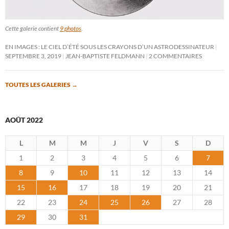
Cette galerie contient
9 photos
.
EN IMAGES : LE CIEL D’ÉTÉ SOUS LES CRAYONS D’UN ASTRODESSINATEUR
SEPTEMBRE 3, 2019
JEAN-BAPTISTE FELDMANN
2 COMMENTAIRES
TOUTES LES GALERIES
→
AOÛT 2022
L
M
M
J
V
S
D
1
2
3
4
5
6
7
8
9
10
11
12
13
14
15
16
17
18
19
20
21
22
23
24
25
26
27
28
29
30
31