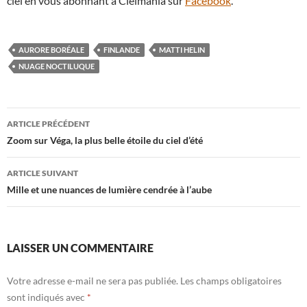
ciel en vous abonnant à Cielmania sur
Facebook
.
AURORE BORÉALE
FINLANDE
MATTI HELIN
NUAGE NOCTILUQUE
Navigation
ARTICLE PRÉCÉDENT
des
Zoom sur Véga, la plus belle étoile du ciel d’été
articles
ARTICLE SUIVANT
Mille et une nuances de lumière cendrée à l’aube
LAISSER UN COMMENTAIRE
Votre adresse e-mail ne sera pas publiée.
Les champs obligatoires
sont indiqués avec
*