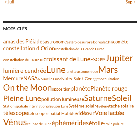
« Juil
Sep »
MOTS-CLÉS
amas des Pléiades
comète
astronome
aurore boréale
astéroïde
Chili
constellation d'Orion
constellation de la Grande Ourse
Jupiter
croissant de Lune
ESO
ISS
constellation du Taureau
Lune
Mars
lumière cendrée
lunette astronomique
Mercure
NASA
Nuits-Saint-Georges
Nouvelle Lune
occultation
On the Moon
planète
Planète rouge
opposition
Saturne
Soleil
Pleine Lune
pollution lumineuse
Système solaire
tache solaire
Station spatiale internationale
Séléné
Super Lune
Voie lactée
télescope
vidéo
télescope spatial Hubble
VLT
Vénus
éphémérides
étoile
éclipse de Lune
étoile polaire