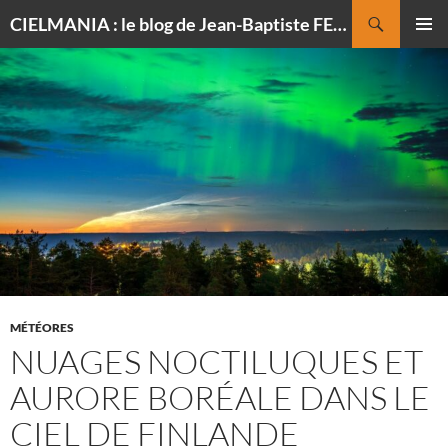
Recherche
CIELMANIA : le blog de Jean-Baptiste FELDMANN, photographe du ciel
ALLER
MENU
AU
PRINCI
CONTENU
MÉTÉORES
NUAGES NOCTILUQUES ET
AURORE BORÉALE DANS LE
CIEL DE FINLANDE