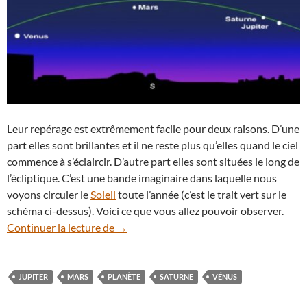
Leur repérage est extrêmement facile pour deux raisons. D’une
part elles sont brillantes et il ne reste plus qu’elles quand le ciel
commence à s’éclaircir. D’autre part elles sont situées le long de
l’écliptique. C’est une bande imaginaire dans laquelle nous
voyons circuler le
Soleil
toute l’année (c’est le trait vert sur le
schéma ci-dessus). Voici ce que vous allez pouvoir observer.
Ciel de juillet : quatre planètes vous atte
Continuer la lecture de
→
JUPITER
MARS
PLANÈTE
SATURNE
VÉNUS