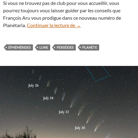
Si vous ne trouvez pas de club pour vous accueillir, vous
pourrez toujours vous laisser guider par les conseils que
François Aru vous prodigue dans ce nouveau numéro de
Que voir dans le ciel nocturn
Planétaria.
Continuer la lecture de
→
ÉPHÉMÉRIDES
LUNE
PERSÉIDES
PLANÈTE