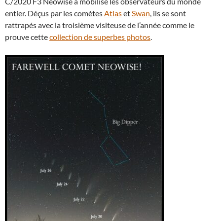
C/2020 F3 Neowise a mobilisé les observateurs du monde
entier. Déçus par les comètes
Atlas
et
Swan
, ils se sont
rattrapés avec la troisième visiteuse de l’année comme le
prouve cette
collection de superbes photos
.