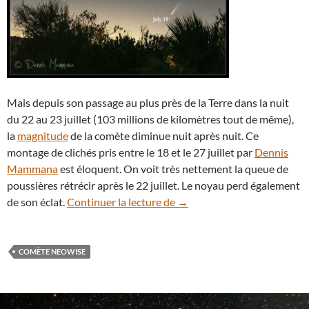
Mais depuis son passage au plus près de la Terre dans la nuit
du 22 au 23 juillet (103 millions de kilomètres tout de même),
la
magnitude
de la comète diminue nuit après nuit. Ce
montage de clichés pris entre le 18 et le 27 juillet par
Dennis
Mammana
est éloquent. On voit très nettement la queue de
poussières rétrécir après le 22 juillet. Le noyau perd également
Clap de fin pour la comète N
de son éclat.
Continuer la lecture de
→
COMÈTE NEOWISE