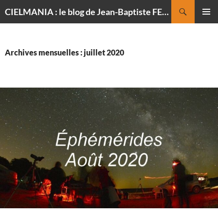
Recherche
CIELMANIA : le blog de Jean-Baptiste FELDMANN, photographe du ciel
ALLER
MENU
AU
PRINCI
CONTENU
Archives mensuelles : juillet 2020