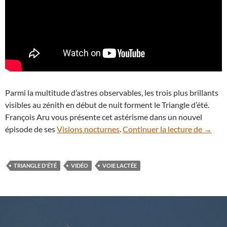
Parmi la multitude d’astres observables, les trois plus brillants
visibles au zénith en début de nuit forment le Triangle d’été.
François Aru vous présente cet astérisme dans un nouvel
En vidé
épisode de ses
Visions nocturnes
.
Continuer la lecture de
→
TRIANGLE D'ÉTÉ
VIDÉO
VOIE LACTÉE