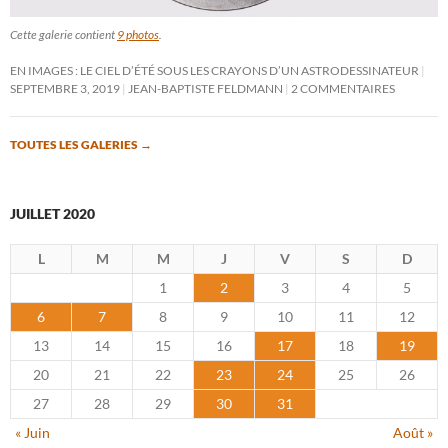
Cette galerie contient
9 photos
.
EN IMAGES : LE CIEL D’ÉTÉ SOUS LES CRAYONS D’UN ASTRODESSINATEUR
SEPTEMBRE 3, 2019
JEAN-BAPTISTE FELDMANN
2 COMMENTAIRES
TOUTES LES GALERIES
→
JUILLET 2020
L
M
M
J
V
S
D
1
2
3
4
5
6
7
8
9
10
11
12
13
14
15
16
17
18
19
20
21
22
23
24
25
26
27
28
29
30
31
« Juin
Août »