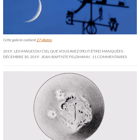
Cette galerie contient
27 photos
.
2019 : LES IMAGES DU CIEL QUE VOUS AVEZ (PEUT-ÊTRE) MANQUÉES
DÉCEMBRE 30, 2019
JEAN-BAPTISTE FELDMANN
11 COMMENTAIRES