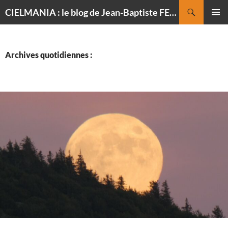
Recherche
CIELMANIA : le blog de Jean-Baptiste FELDMANN, photographe du ciel
ALLER
MENU
AU
PRINCI
CONTENU
Archives quotidiennes :