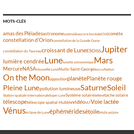
MOTS-CLÉS
amas des Pléiades
comète
astronome
aurore boréale
astéroïde
Chili
constellation d'Orion
constellation de la Grande Ourse
Jupiter
croissant de Lune
ESO
ISS
constellation du Taureau
Lune
Mars
lumière cendrée
lunette astronomique
Mercure
NASA
Nuits-Saint-Georges
Nouvelle Lune
occultation
On the Moon
planète
Planète rouge
opposition
Saturne
Soleil
Pleine Lune
pollution lumineuse
Système solaire
tache solaire
Station spatiale internationale
Séléné
Super Lune
Voie lactée
télescope
vidéo
télescope spatial Hubble
VLT
Vénus
éphémérides
étoile
éclipse de Lune
étoile polaire