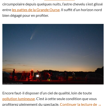
circumpolaire depuis quelques nuits, l’astre chevelu s’est glissé
entre
les pattes de la Grande Ourse
. Il suffit d’un horizon nord
bien dégagé pour en profiter.
Encore faut-il disposer d’un ciel de qualité, loin de toute
pollution lumineuse
. C’est à cette seule condition que vous
La c
profiterez pleinement du spectacle.
Continuer la lecture de
→