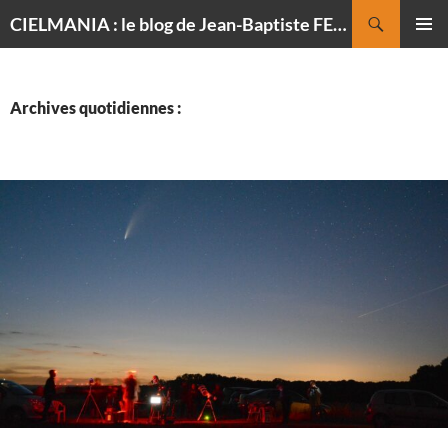
Recherche
CIELMANIA : le blog de Jean-Baptiste FELDMANN, photographe du ciel
ALLER
MENU
AU
PRINCI
CONTENU
Archives quotidiennes :