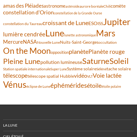
amas des Pléiades
comète
astronome
aurore boréale
astéroïde
Chili
constellation d'Orion
constellation de la Grande Ourse
Jupiter
croissant de Lune
ESO
ISS
constellation du Taureau
Lune
Mars
lumière cendrée
lunette astronomique
Mercure
NASA
Nuits-Saint-Georges
Nouvelle Lune
occultation
On the Moon
planète
Planète rouge
opposition
Saturne
Soleil
Pleine Lune
pollution lumineuse
Système solaire
tache solaire
Station spatiale internationale
Séléné
Super Lune
Voie lactée
télescope
vidéo
télescope spatial Hubble
VLT
Vénus
éphémérides
étoile
éclipse de Lune
étoile polaire
LA LUNE
CIEL ÉTOILÉ