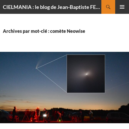
Recherche
CIELMANIA : le blog de Jean-Baptiste FELDMANN, photographe du ciel
ALLER
MENU
AU
PRINCI
CONTENU
Archives par mot-clé : comète Neowise