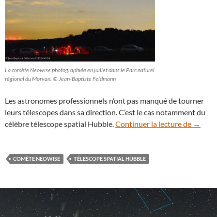
La comète Neowise photographiée en juillet dans le Parc naturel
régional du Morvan. © Jean-Baptiste Feldmann
Les astronomes professionnels n’ont pas manqué de tourner
leurs télescopes dans sa direction. C’est le cas notamment du
La comè
célèbre télescope spatial Hubble.
Continuer la lecture de
→
COMÈTE NEOWISE
TÉLESCOPE SPATIAL HUBBLE