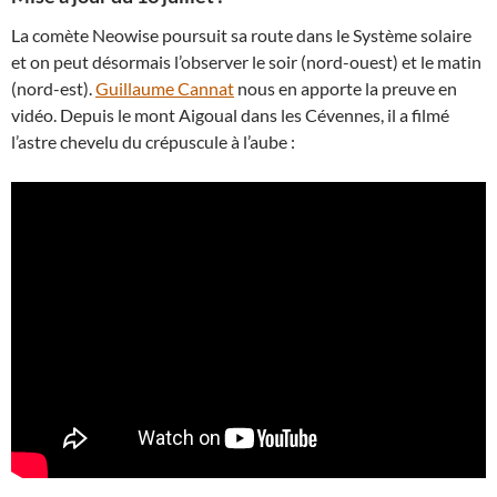
La comète Neowise poursuit sa route dans le Système solaire
et on peut désormais l’observer le soir (nord-ouest) et le matin
(nord-est).
Guillaume Cannat
nous en apporte la preuve en
vidéo. Depuis le mont Aigoual dans les Cévennes, il a filmé
l’astre chevelu du crépuscule à l’aube :