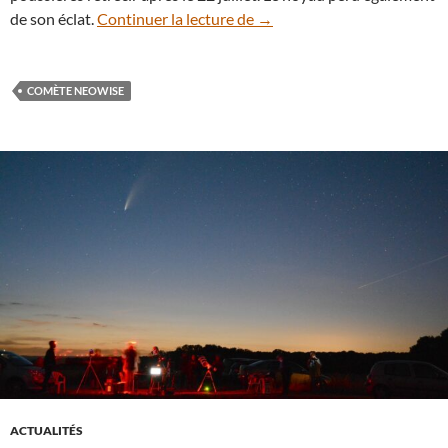
Clap de fin pour la comète N
de son éclat.
Continuer la lecture de
→
COMÈTE NEOWISE
ACTUALITÉS