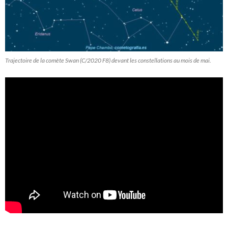
Trajectoire de la comète Swan (C/2020 F8) devant les constellations au mois de mai.