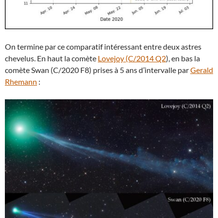
On termine par ce comparatif intéressant entre deux astres
chevelus. En haut la comète
Lovejoy (C/2014 Q2
), en bas la
comète Swan (C/2020 F8) prises à 5 ans d’intervalle par
Gerald
Rhemann
: