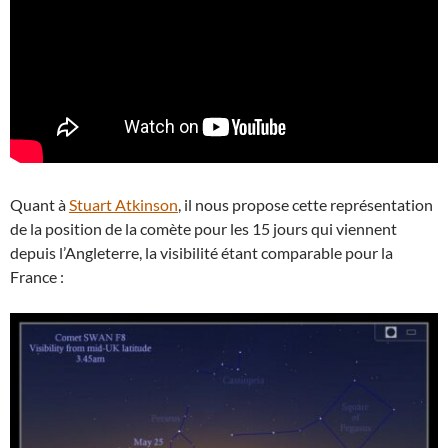
Quant à
Stuart Atkinson
, il nous propose cette représentation
de la position de la comète pour les 15 jours qui viennent
depuis l’Angleterre, la visibilité étant comparable pour la
France :