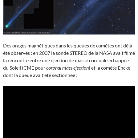
Des orages magnétiques dans les queues de comètes ont déjà
été observés : en 2007 la sonde STEREO de la NASA avait filmé
la rencontre entre une éjection de masse coronale échappée
du Soleil (CME pour
coronal mass ejection
) et la comète Encke
dont la queue avait été sectionnée :