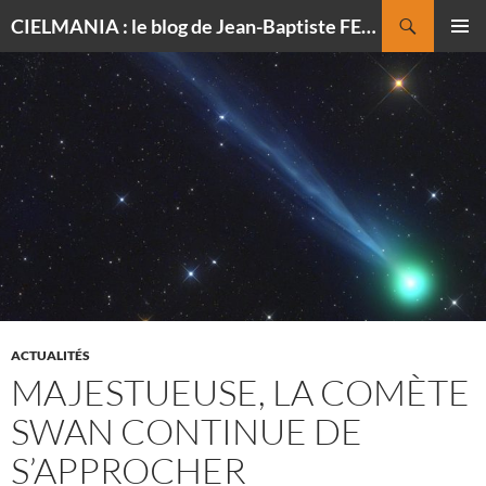
Recherche
CIELMANIA : le blog de Jean-Baptiste FELDMANN, photographe du ciel
ALLER
MENU
AU
PRINCI
CONTENU
ACTUALITÉS
MAJESTUEUSE, LA COMÈTE
SWAN CONTINUE DE
S’APPROCHER