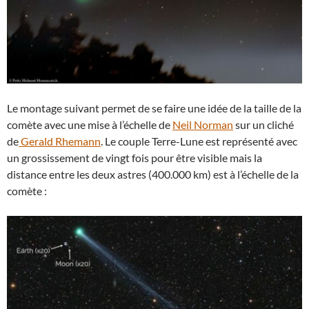
Le montage suivant permet de se faire une idée de la taille de la
comète avec une mise à l’échelle de
Neil Norman
sur un cliché
de
Gerald Rhemann
. Le couple Terre-Lune est représenté avec
un grossissement de vingt fois pour être visible mais la
distance entre les deux astres (400.000 km) est à l’échelle de la
comète :