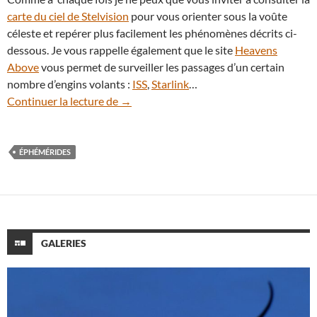
carte du ciel de Stelvision
pour vous orienter sous la voûte
céleste et repérer plus facilement les phénomènes décrits ci-
dessous. Je vous rappelle également que le site
Heavens
Above
vous permet de surveiller les passages d’un certain
nombre d’engins volants :
ISS
,
Starlink
…
Que voir dans le ciel nocturne en mai 20
Continuer la lecture de
→
ÉPHÉMÉRIDES
GALERIES