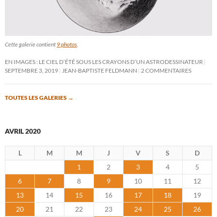
Cette galerie contient
9 photos
.
EN IMAGES : LE CIEL D’ÉTÉ SOUS LES CRAYONS D’UN ASTRODESSINATEUR
SEPTEMBRE 3, 2019
JEAN-BAPTISTE FELDMANN
2 COMMENTAIRES
TOUTES LES GALERIES
→
AVRIL 2020
L
M
M
J
V
S
D
1
2
3
4
5
6
7
8
9
10
11
12
13
14
15
16
17
18
19
20
21
22
23
24
25
26