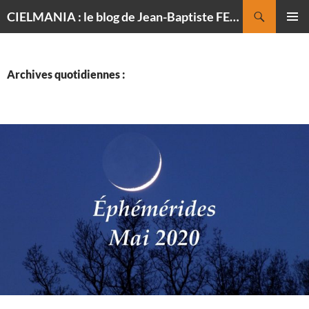
Recherche
CIELMANIA : le blog de Jean-Baptiste FELDMANN, photographe du ciel
ALLER
MENU
AU
PRINCI
CONTENU
Archives quotidiennes :