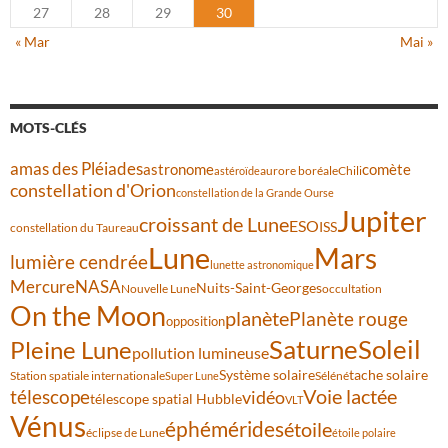
27
28
29
30
« Mar
Mai »
MOTS-CLÉS
amas des Pléiades
comète
astronome
aurore boréale
astéroïde
Chili
constellation d'Orion
constellation de la Grande Ourse
Jupiter
croissant de Lune
ESO
ISS
constellation du Taureau
Lune
Mars
lumière cendrée
lunette astronomique
Mercure
NASA
Nuits-Saint-Georges
Nouvelle Lune
occultation
On the Moon
planète
Planète rouge
opposition
Saturne
Soleil
Pleine Lune
pollution lumineuse
Système solaire
tache solaire
Station spatiale internationale
Séléné
Super Lune
Voie lactée
télescope
vidéo
télescope spatial Hubble
VLT
Vénus
éphémérides
étoile
éclipse de Lune
étoile polaire