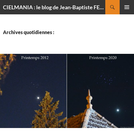
Recherche
CIELMANIA : le blog de Jean-Baptiste FELDMANN, photographe du ciel
ALLER
MENU
AU
PRINCI
CONTENU
Archives quotidiennes :