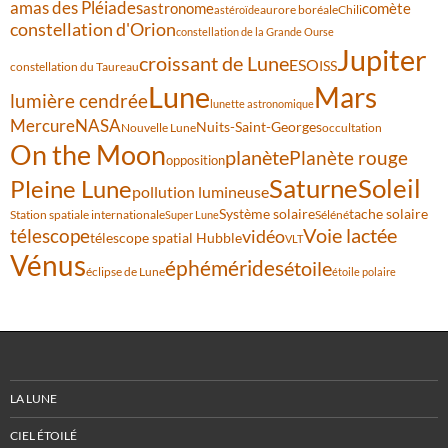
amas des Pléiades
comète
astronome
aurore boréale
astéroïde
Chili
constellation d'Orion
constellation de la Grande Ourse
Jupiter
croissant de Lune
ESO
ISS
constellation du Taureau
Lune
Mars
lumière cendrée
lunette astronomique
Mercure
NASA
Nuits-Saint-Georges
Nouvelle Lune
occultation
On the Moon
planète
Planète rouge
opposition
Saturne
Soleil
Pleine Lune
pollution lumineuse
Système solaire
tache solaire
Station spatiale internationale
Séléné
Super Lune
Voie lactée
télescope
vidéo
télescope spatial Hubble
VLT
Vénus
éphémérides
étoile
éclipse de Lune
étoile polaire
LA LUNE
CIEL ÉTOILÉ