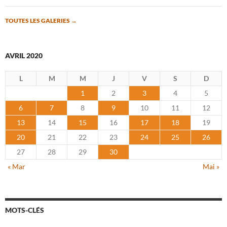
TOUTES LES GALERIES
→
AVRIL 2020
L
M
M
J
V
S
D
1
2
3
4
5
6
7
8
9
10
11
12
13
14
15
16
17
18
19
20
21
22
23
24
25
26
27
28
29
30
« Mar
Mai »
MOTS-CLÉS