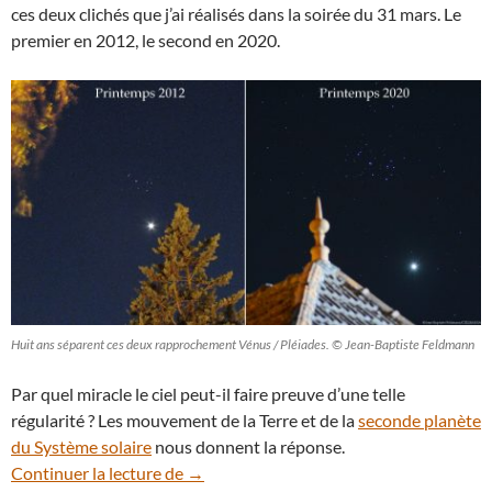
ces deux clichés que j’ai réalisés dans la soirée du 31 mars. Le
premier en 2012, le second en 2020.
Huit ans séparent ces deux rapprochement Vénus / Pléiades. © Jean-Baptiste Feldmann
Par quel miracle le ciel peut-il faire preuve d’une telle
régularité ? Les mouvement de la Terre et de la
seconde planète
du Système solaire
nous donnent la réponse.
Vénus va à la rencontre des Pléiades… co
Continuer la lecture de
→