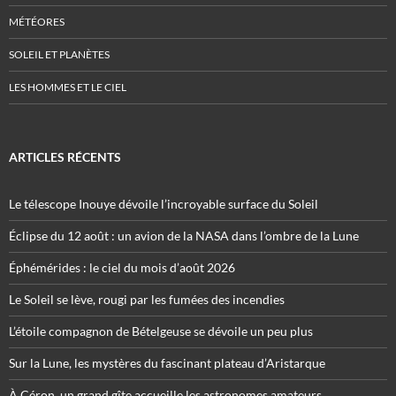
MÉTÉORES
SOLEIL ET PLANÈTES
LES HOMMES ET LE CIEL
ARTICLES RÉCENTS
Le télescope Inouye dévoile l’incroyable surface du Soleil
Éclipse du 12 août : un avion de la NASA dans l’ombre de la Lune
Éphémérides : le ciel du mois d’août 2026
Le Soleil se lève, rougi par les fumées des incendies
L’étoile compagnon de Bételgeuse se dévoile un peu plus
Sur la Lune, les mystères du fascinant plateau d’Aristarque
À Céron, un grand gîte accueille les astronomes amateurs