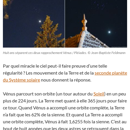
Huit ans séparent ces deux rapprochement Vénus / Pléiades. © Jean-Baptiste Feldmann
Par quel miracle le ciel peut-il faire preuve d’une telle
régularité ? Les mouvement de la Terre et de la
seconde planète
du Système solaire
nous donnent la réponse.
Vénus parcourt son orbite (un tour autour du
Soleil
) en un peu
plus de 224 jours. La Terre met quant à elle 365 jours pour faire
ce tour. Quand Vénus a accompli une orbite complète, la Terre
n’a fait que les 62% de la sienne. Et quand La Terre a accompli
une orbite complète, Vénus à fait 1,6255 fois la sienne. C’est au
bout de huit années que les deux astres se retrouvent dans la