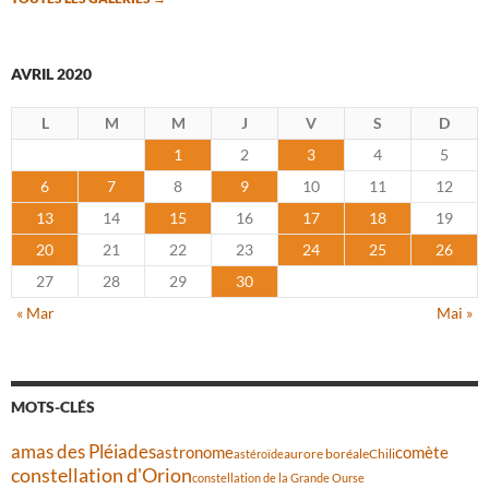
AVRIL 2020
L
M
M
J
V
S
D
1
2
3
4
5
6
7
8
9
10
11
12
13
14
15
16
17
18
19
20
21
22
23
24
25
26
27
28
29
30
« Mar
Mai »
MOTS-CLÉS
amas des Pléiades
comète
astronome
aurore boréale
astéroïde
Chili
constellation d'Orion
constellation de la Grande Ourse