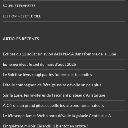
SOLEIL ET PLANÈTES
LES HOMMES ET LE CIEL
ARTICLES RÉCENTS
Éclipse du 12 août : un avion de la NASA dans l’ombre de la Lune
Éphémérides : le ciel du mois d’août 2026
Le Soleil se lève, rougi par les fumées des incendies
L’étoile compagnon de Bételgeuse se dévoile un peu plus
Sur la Lune, les mystères du fascinant plateau d’Aristarque
À Céron, un grand gîte accueille les astronomes amateurs
Le télescope James Webb nous dévoile la galaxie Centaurus A
L’inquiétant miroir Eärendil-1 bientôt en orbite ?