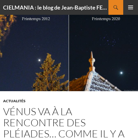
Recherche
CIELMANIA : le blog de Jean-Baptiste FELDMANN, photographe du ciel
ALLER
MENU
AU
PRINCI
CONTENU
ACTUALITÉS
VÉNUS VA À LA
RENCONTRE DES
PLÉIADES… COMME IL Y A