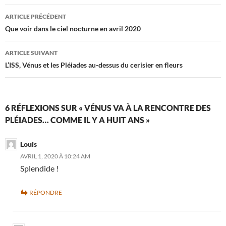
Navigation
ARTICLE PRÉCÉDENT
des
Que voir dans le ciel nocturne en avril 2020
articles
ARTICLE SUIVANT
L’ISS, Vénus et les Pléiades au-dessus du cerisier en fleurs
6 RÉFLEXIONS SUR « VÉNUS VA À LA RENCONTRE DES
PLÉIADES… COMME IL Y A HUIT ANS »
Louis
AVRIL 1, 2020 À 10:24 AM
Splendide !
RÉPONDRE