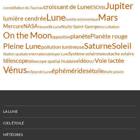
Jupiter
croissant de Lune
ESO
ISS
constellation du Taureau
Lune
Mars
lumière cendrée
lunette astronomique
Mercure
NASA
Nuits-Saint-Georges
Nouvelle Lune
occultation
On the Moon
planète
Planète rouge
opposition
Saturne
Soleil
Pleine Lune
pollution lumineuse
Système solaire
tache solaire
Station spatiale internationale
Séléné
Super Lune
Voie lactée
télescope
vidéo
télescope spatial Hubble
VLT
Vénus
éphémérides
étoile
éclipse de Lune
étoile polaire
LA LUNE
CIEL ÉTOILÉ
MÉTÉORES