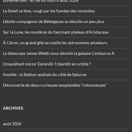
Éphémérides : le ciel du mois d’août 2026
Le Soleil se lève, rougi par les fumées des incendies
L’étoile compagnon de Bételgeuse se dévoile un peu plus
Sur la Lune, les mystères du fascinant plateau d’Aristarque
À Céron, un grand gîte accueille les astronomes amateurs
Le télescope James Webb nous dévoile la galaxie Centaurus A
L’inquiétant miroir Eärendil-1 bientôt en orbite ?
Insolite : la Station spatiale du côté de Saturne
Découverte de deux curieuses exoplanètes “cotonneuses”
ARCHIVES
août 2026