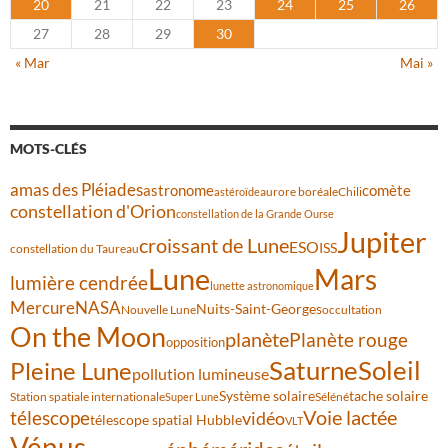
20
21
22
23
24
25
26
27
28
29
30
« Mar
Mai »
MOTS-CLÉS
amas des Pléiades
comète
astronome
aurore boréale
astéroïde
Chili
constellation d'Orion
constellation de la Grande Ourse
Jupiter
croissant de Lune
ESO
ISS
constellation du Taureau
Lune
Mars
lumière cendrée
lunette astronomique
Mercure
NASA
Nuits-Saint-Georges
Nouvelle Lune
occultation
On the Moon
planète
Planète rouge
opposition
Saturne
Soleil
Pleine Lune
pollution lumineuse
Système solaire
tache solaire
Station spatiale internationale
Séléné
Super Lune
Voie lactée
télescope
vidéo
télescope spatial Hubble
VLT
Vénus