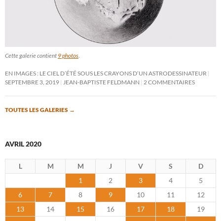
Cette galerie contient
9 photos
.
EN IMAGES : LE CIEL D’ÉTÉ SOUS LES CRAYONS D’UN ASTRODESSINATEUR
SEPTEMBRE 3, 2019
JEAN-BAPTISTE FELDMANN
2 COMMENTAIRES
TOUTES LES GALERIES
→
AVRIL 2020
L
M
M
J
V
S
D
1
2
3
4
5
6
7
8
9
10
11
12
13
14
15
16
17
18
19