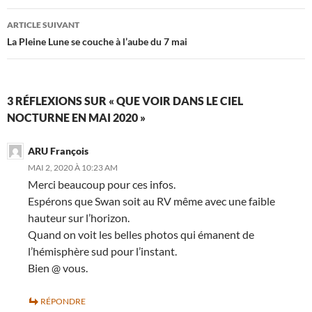
articles
ARTICLE SUIVANT
La Pleine Lune se couche à l’aube du 7 mai
3 RÉFLEXIONS SUR « QUE VOIR DANS LE CIEL
NOCTURNE EN MAI 2020 »
ARU François
MAI 2, 2020 À 10:23 AM
Merci beaucoup pour ces infos.
Espérons que Swan soit au RV même avec une faible
hauteur sur l’horizon.
Quand on voit les belles photos qui émanent de
l’hémisphère sud pour l’instant.
Bien @ vous.
RÉPONDRE