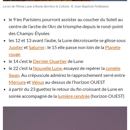
Lever de Pleine Lune à Rome derrière le Colisée. © Jean-Baptiste Feldmann
le 9 les Parisiens pourront assister au coucher du Soleil au
centre de l’arche de l’Arc de triomphe depuis le rond-point
des Champs-Élysées
les 12 et 13 avant l’aube, la Lune décroissante se glisse sous
Jupiter
et
Saturne
; le 15 elle passe non loin de la
Planète
rouge
le 14 c’est le
Dernier Quartier
de Lune
le 22 c’est la
Nouvelle Lune
, essayez de repérer la
comète
Swan
. Au crépuscule admirez le rapprochement serré entre
Mercure
et
Vénus
au-dessus de l’horizon OUEST
à partir du 23 guettez le retour du fin croissant de Lune en
soirée accompagné de la
lumière cendrée
(horizon OUEST)