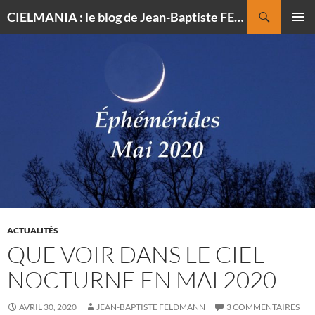
Recherche
CIELMANIA : le blog de Jean-Baptiste FELDMANN, photographe du ciel
ALLER
MENU
AU
PRINCI
CONTENU
ACTUALITÉS
QUE VOIR DANS LE CIEL
NOCTURNE EN MAI 2020
AVRIL 30, 2020
JEAN-BAPTISTE FELDMANN
3 COMMENTAIRES