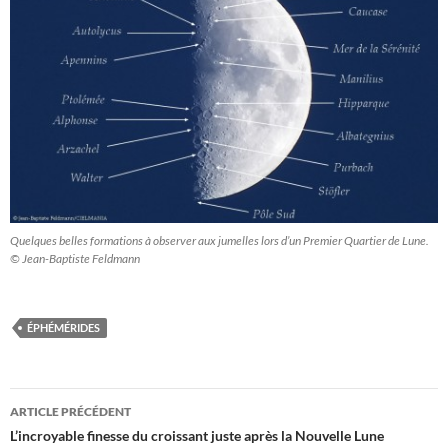
Quelques belles formations à observer aux jumelles lors d’un Premier Quartier de Lune.
© Jean-Baptiste Feldmann
ÉPHÉMÉRIDES
Navigation
ARTICLE PRÉCÉDENT
des
L’incroyable finesse du croissant juste après la Nouvelle Lune