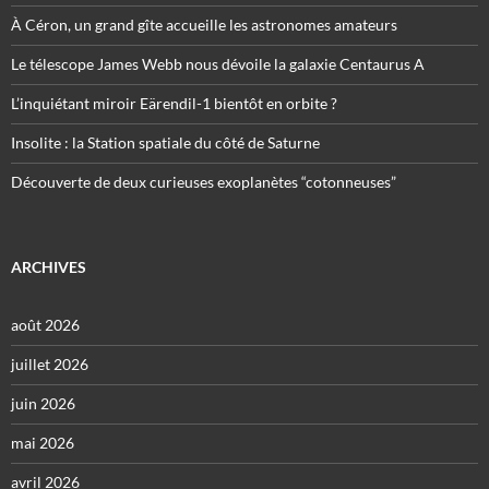
À Céron, un grand gîte accueille les astronomes amateurs
Le télescope James Webb nous dévoile la galaxie Centaurus A
L’inquiétant miroir Eärendil-1 bientôt en orbite ?
Insolite : la Station spatiale du côté de Saturne
Découverte de deux curieuses exoplanètes “cotonneuses”
ARCHIVES
août 2026
juillet 2026
juin 2026
mai 2026
avril 2026