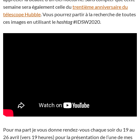
semaine sera également celle du
trentième anniversaire du
télescope Hubble
. Vous pourrez partir à la recherche de toutes
ces images en utilisant le
hashtag
#IDSW2020.
Pour ma part je vous donne rendez-vous chaque soir du 19 au
26 avril (vers 19 heures) pour la présentation de l’une de mes