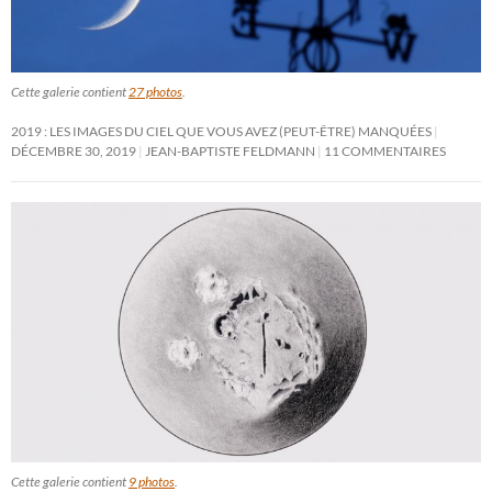
Cette galerie contient
27 photos
.
2019 : LES IMAGES DU CIEL QUE VOUS AVEZ (PEUT-ÊTRE) MANQUÉES
DÉCEMBRE 30, 2019
JEAN-BAPTISTE FELDMANN
11 COMMENTAIRES
Cette galerie contient
9 photos
.