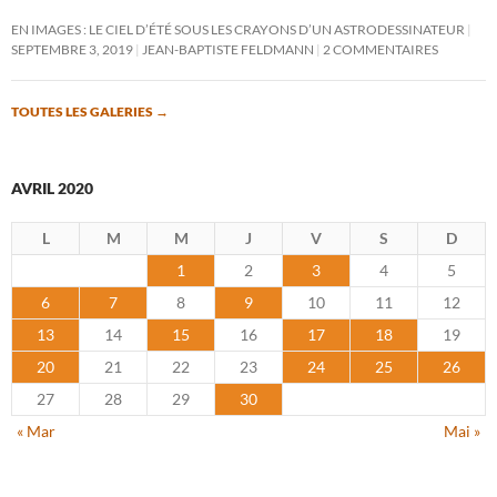
EN IMAGES : LE CIEL D’ÉTÉ SOUS LES CRAYONS D’UN ASTRODESSINATEUR
SEPTEMBRE 3, 2019
JEAN-BAPTISTE FELDMANN
2 COMMENTAIRES
TOUTES LES GALERIES
→
AVRIL 2020
L
M
M
J
V
S
D
1
2
3
4
5
6
7
8
9
10
11
12
13
14
15
16
17
18
19
20
21
22
23
24
25
26
27
28
29
30
« Mar
Mai »