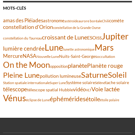
MOTS-CLÉS
amas des Pléiades
comète
astronome
aurore boréale
astéroïde
Chili
constellation d'Orion
constellation de la Grande Ourse
Jupiter
croissant de Lune
ESO
ISS
constellation du Taureau
Lune
Mars
lumière cendrée
lunette astronomique
Mercure
NASA
Nuits-Saint-Georges
Nouvelle Lune
occultation
On the Moon
planète
Planète rouge
opposition
Saturne
Soleil
Pleine Lune
pollution lumineuse
Système solaire
tache solaire
Station spatiale internationale
Séléné
Super Lune
Voie lactée
télescope
vidéo
télescope spatial Hubble
VLT
Vénus
éphémérides
étoile
éclipse de Lune
étoile polaire