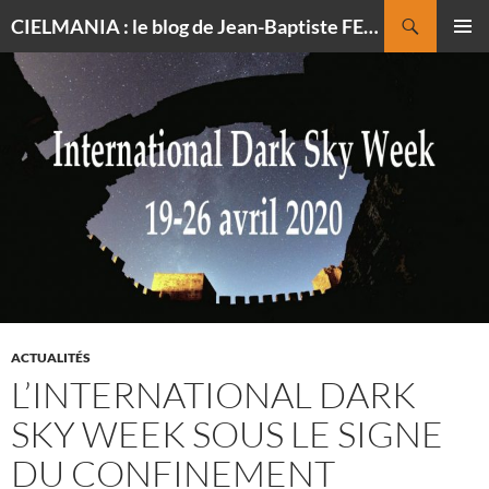
Recherche
CIELMANIA : le blog de Jean-Baptiste FELDMANN, photographe du ciel
ALLER
MENU
AU
PRINCI
CONTENU
ACTUALITÉS
L’INTERNATIONAL DARK
SKY WEEK SOUS LE SIGNE
DU CONFINEMENT