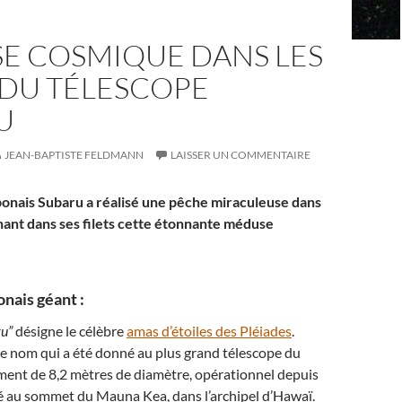
E COSMIQUE DANS LES
 DU TÉLESCOPE
U
JEAN-BAPTISTE FELDMANN
LAISSER UN COMMENTAIRE
ponais Subaru a réalisé une pêche miraculeuse dans
nant dans ses filets cette étonnante méduse
nais géant :
ru”
désigne le célèbre
amas d’étoiles des Pléiades
.
 le nom qui a été donné au plus grand télescope du
ment de 8,2 mètres de diamètre, opérationnel depuis
lé au sommet du Mauna Kea, dans l’archipel d’Hawaï.