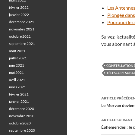
mars 2022
Les Antennes,
février 2022
Plongée dans
janvier 2022
Pourquoi le cœ
décembre 2021
novembre 2021
Suivez l’actuali
octobre 2021
vous abonnant à
septembre 2021
août 2021
juillet 2021
juin 2021
CONSTELLATION D
mai 2021
TÉLESCOPE SUBA
avril 2021
mars 2021
Navigati
février 2021
ARTICLE PRÉCÉDE
janvier 2021
des
Le Morvan devient 
décembre 2020
articles
novembre 2020
ARTICLE SUIVANT
octobre 2020
Éphémérides : le c
septembre 2020