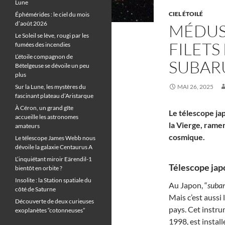
Lune
CIEL ÉTOILÉ
Éphémérides : le ciel du mois
d’août 2026
MÉDUS
Le Soleil se lève, rougi par les
FILETS
fumées des incendies
L’étoile compagnon de
SUBAR
Bételgeuse se dévoile un peu
plus
Sur la Lune, les mystères du
MAI 26, 2025
fascinant plateau d’Aristarque
À Céron, un grand gîte
Le télescope ja
accueille les astronomes
la Vierge, rame
amateurs
cosmique.
Le télescope James Webb nous
dévoile la galaxie Centaurus A
L’inquiétant miroir Eärendil-1
Télescope japo
bientôt en orbite ?
Insolite : la Station spatiale du
Au Japon, “
suba
côté de Saturne
Mais c’est aussi
Découverte de deux curieuses
pays. Cet instru
exoplanètes “cotonneuses”
1998, est instal