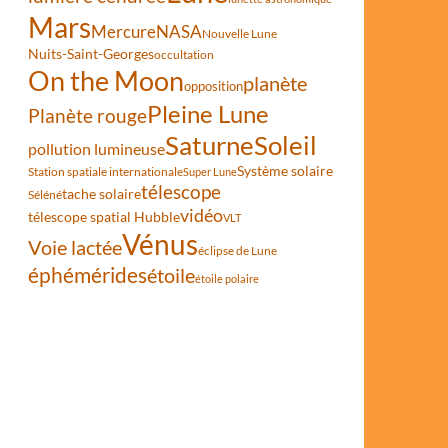
Mars
Mercure
NASA
Nouvelle Lune
Nuits-Saint-Georges
occultation
On the Moon
planète
opposition
Pleine Lune
Planète rouge
Saturne
Soleil
pollution lumineuse
Système solaire
Station spatiale internationale
Super Lune
télescope
tache solaire
Séléné
vidéo
télescope spatial Hubble
VLT
Vénus
Voie lactée
éclipse de Lune
éphémérides
étoile
étoile polaire