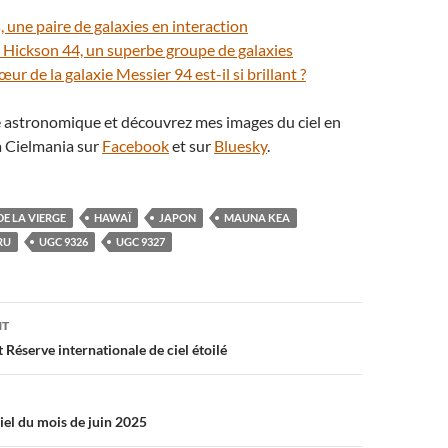
 une paire de galaxies en interaction
 Hickson 44, un superbe groupe de galaxies
ur de la galaxie Messier 94 est-il si brillant ?
té astronomique et découvrez mes images du ciel en
 Cielmania sur
Facebook
et sur
Bluesky
.
E LA VIERGE
HAWAÏ
JAPON
MAUNA KEA
RU
UGC 9326
UGC 9327
on
NT
Réserve internationale de ciel étoilé
iel du mois de juin 2025