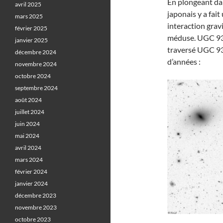
En plongeant dan
avril 2025
japonais y a fai
mars 2025
interaction gravi
février 2025
méduse. UGC 9326
janvier 2025
traversé UGC 932
décembre 2024
d’années :
novembre 2024
octobre 2024
septembre 2024
août 2024
juillet 2024
juin 2024
mai 2024
avril 2024
mars 2024
février 2024
janvier 2024
décembre 2023
novembre 2023
octobre 2023