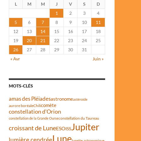
L
M
M
J
V
S
D
1
2
3
4
5
6
7
8
9
10
11
12
13
14
15
16
17
18
19
20
21
22
23
24
25
26
27
28
29
30
31
« Avr
Juin »
MOTS-CLÉS
amas des Pléiades
astronome
astéroïde
comète
aurore boréale
Chili
constellation d'Orion
constellation du Taureau
constellation de la Grande Ourse
Jupiter
croissant de Lune
ESO
ISS
Lune
lumière cendrée
lunette astronomique