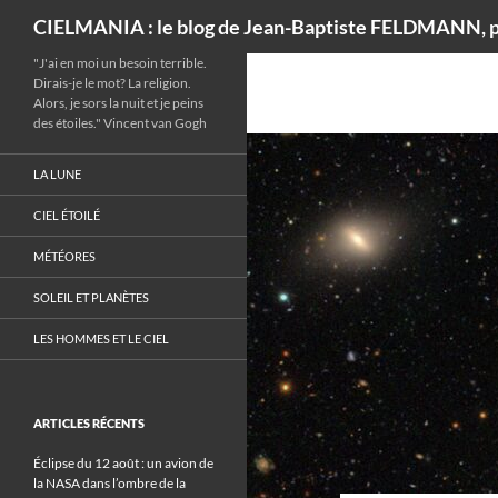
Recherche
CIELMANIA : le blog de Jean-Baptiste FELDMANN, p
"J'ai en moi un besoin terrible.
Dirais-je le mot? La religion.
Alors, je sors la nuit et je peins
des étoiles." Vincent van Gogh
LA LUNE
CIEL ÉTOILÉ
MÉTÉORES
SOLEIL ET PLANÈTES
LES HOMMES ET LE CIEL
ARTICLES RÉCENTS
Éclipse du 12 août : un avion de
la NASA dans l’ombre de la