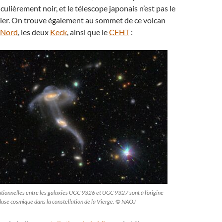
ticulièrement noir, et le télescope japonais n’est pas le
cier. On trouve également au sommet de ce volcan
 Nord
, les deux
Keck
, ainsi que le
CFHT
:
ationnelles entre les galaxies UGC 9326 et UGC 9327 sont à l’origine
use cosmique dans la constellation de la Vierge. © NAOJ