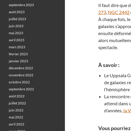
Il faut dire que
septembre 2023
273
,
NGC 2442
août 2023
À chaque fois, l
juillet 2023
galaxies s’approc
juin 2023
ensuite déformée
mai 2023
alors mutuelleme
avril 2023
spectacle.
mars 2023
février 2023
janvier 2023
À savoir :
décembre 2022
Le Uppsala G
novembre 2022
de galaxies r
octobre 2022
l’hémisphère 
septembre 2022
La rencontre
août 2022
attend dans un
juillet 2022
d’années,
la 
juin 2022
mai 2022
avril 2022
Vous pourriez 