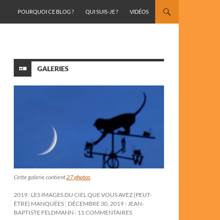
ALLER AU CONTENU
POURQUOI CE BLOG ?
QUI SUIS-JE ?
VIDÉOS
GALERIES
Cette galerie contient
27 photos
.
2019 : LES IMAGES DU CIEL QUE VOUS AVEZ (PEUT-
ÊTRE) MANQUÉES
DÉCEMBRE 30, 2019
JEAN-
BAPTISTE FELDMANN
11 COMMENTAIRES