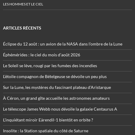
LES HOMMES ET LE CIEL
ARTICLES RÉCENTS
Éclipse du 12 août : un avion de la NASA dans l’ombre de la Lune
Éphémérides : le ciel du mois d’août 2026
Le Soleil se lève, rougi par les fumées des incendies
L’étoile compagnon de Bételgeuse se dévoile un peu plus
Sur la Lune, les mystères du fascinant plateau d’Aristarque
À Céron, un grand gîte accueille les astronomes amateurs
Le télescope James Webb nous dévoile la galaxie Centaurus A
L’inquiétant miroir Eärendil-1 bientôt en orbite ?
Insolite : la Station spatiale du côté de Saturne