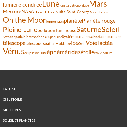
Lune
Mars
lumière cendrée
lunette astronomique
Mercure
NASA
Nuits-Saint-Georges
Nouvelle Lune
occultation
On the Moon
planète
Planète rouge
opposition
Saturne
Soleil
Pleine Lune
pollution lumineuse
Système solaire
tache solaire
Station spatiale internationale
Séléné
Super Lune
Voie lactée
télescope
vidéo
télescope spatial Hubble
VLT
Vénus
éphémérides
étoile
éclipse de Lune
étoile polaire
LA LUNE
CIEL ÉTOILÉ
MÉTÉORES
SOLEIL ET PLANÈTES