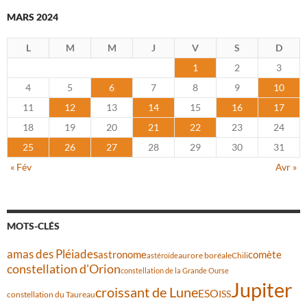
MARS 2024
L
M
M
J
V
S
D
1
2
3
4
5
6
7
8
9
10
11
12
13
14
15
16
17
18
19
20
21
22
23
24
25
26
27
28
29
30
31
« Fév
Avr »
MOTS-CLÉS
amas des Pléiades
comète
astronome
aurore boréale
astéroïde
Chili
constellation d'Orion
constellation de la Grande Ourse
Jupiter
croissant de Lune
ESO
ISS
constellation du Taureau