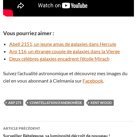
Vous pourriez aimer :
Abell 2151, un jeune amas de galaxies dans Hercule
Arp 116, un étrange couple de galaxies dans la Vierge
Deux célèbres galaxies encadrent l’étoile Mirach
Suivez l’actualité astronomique et découvrez mes images du
ciel en vous abonnant à Cielmania sur
Facebook
.
ARP 273
CONSTELLATION D'ANDROMÈDE
KENT WOOD
Navigation
ARTICLE PRÉCÉDENT
des
Surveillez Bételgeuse, sa luminosité décroît de nouveau !