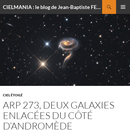
Recherche
CIELMANIA : le blog de Jean-Baptiste FELDMANN, photographe du ciel
ALLER
MENU
AU
PRINCI
CONTENU
CIEL ÉTOILÉ
ARP 273, DEUX GALAXIES
ENLACÉES DU CÔTÉ
D’ANDROMÈDE