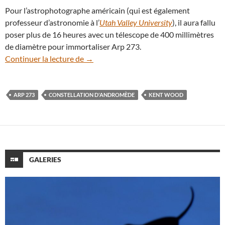
Pour l’astrophotographe américain (qui est également
professeur d’astronomie à l’
Utah Valley University
), il aura fallu
poser plus de 16 heures avec un télescope de 400 millimètres
de diamètre pour immortaliser Arp 273.
Arp 273, deux galaxies enlacées du côt
Continuer la lecture de
→
ARP 273
CONSTELLATION D'ANDROMÈDE
KENT WOOD
GALERIES