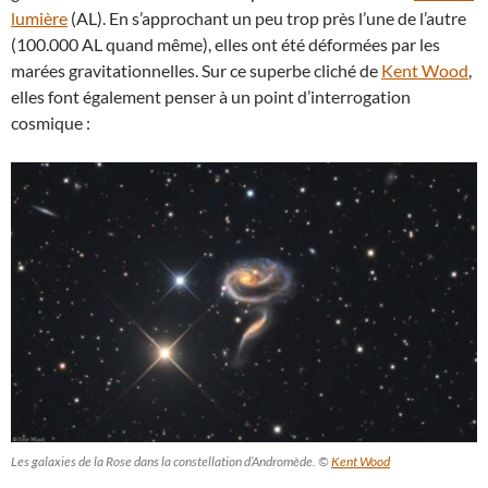
lumière
(AL). En s’approchant un peu trop près l’une de l’autre
(100.000 AL quand même), elles ont été déformées par les
marées gravitationnelles. Sur ce superbe cliché de
Kent Wood
,
elles font également penser à un point d’interrogation
cosmique :
Les galaxies de la Rose dans la constellation d’Andromède. ©
Kent Wood