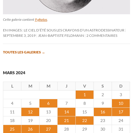
Cette galerie contient
9 photos
.
EN IMAGES : LE CIEL D’ÉTÉ SOUS LES CRAYONS D’UN ASTRODESSINATEUR
SEPTEMBRE 3, 2019
JEAN-BAPTISTE FELDMANN
2 COMMENTAIRES
TOUTES LES GALERIES
→
MARS 2024
L
M
M
J
V
S
D
1
2
3
4
5
6
7
8
9
10
11
12
13
14
15
16
17
18
19
20
21
22
23
24
25
26
27
28
29
30
31