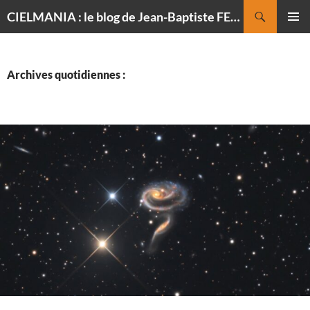
Recherche
CIELMANIA : le blog de Jean-Baptiste FELDMANN, photographe du ciel
ALLER
MENU
AU
PRINCI
CONTENU
Archives quotidiennes :