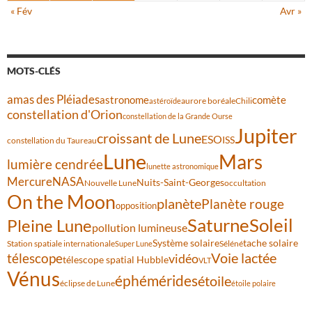
« Fév
Avr »
MOTS-CLÉS
amas des Pléiades
comète
astronome
aurore boréale
astéroïde
Chili
constellation d'Orion
constellation de la Grande Ourse
Jupiter
croissant de Lune
ESO
ISS
constellation du Taureau
Lune
Mars
lumière cendrée
lunette astronomique
Mercure
NASA
Nuits-Saint-Georges
Nouvelle Lune
occultation
On the Moon
planète
Planète rouge
opposition
Saturne
Soleil
Pleine Lune
pollution lumineuse
Système solaire
tache solaire
Station spatiale internationale
Séléné
Super Lune
Voie lactée
télescope
vidéo
télescope spatial Hubble
VLT
Vénus
éphémérides
étoile
éclipse de Lune
étoile polaire