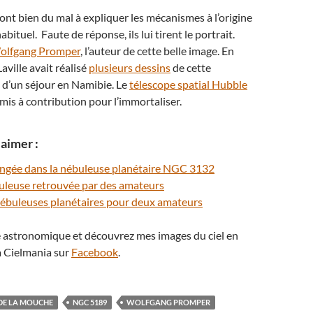
nt bien du mal à expliquer les mécanismes à l’origine
abituel. Faute de réponse, ils lui tirent le portrait.
olfgang Promper
, l’auteur de cette belle image. En
aville avait réalisé
plusieurs dessins
de cette
 d’un séjour en Namibie. Le
télescope spatial Hubble
mis à contribution pour l’immortaliser.
aimer :
longée dans la nébuleuse planétaire NGC 3132
buleuse retrouvée par des amateurs
ébuleuses planétaires pour deux amateurs
té astronomique et découvrez mes images du ciel en
 Cielmania sur
Facebook
.
DE LA MOUCHE
NGC 5189
WOLFGANG PROMPER