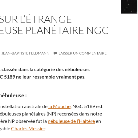
SUR L’ÉTRANGE
EUSE PLANÉTAIRE NGC
JEAN-BAPTISTE FELDMANN
LAISSER UN COMMENTAIRE
t classée dans la catégorie des nébuleuses
C 5189 ne leur ressemble vraiment pas.
nébuleuse :
onstellation australe de
la Mouche
, NGC 5189 est
nébuleuses planétaires (NP) recensées dans notre
ière NP observée fut la
nébuleuse de l’Haltère
en
igable
Charles Messier
: