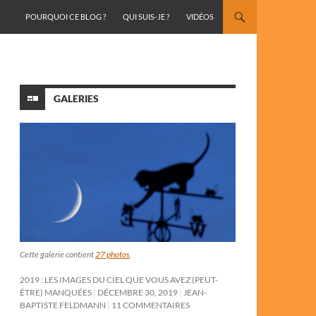
ALLER AU CONTENU
POURQUOI CE BLOG ?
QUI SUIS-JE ?
VIDÉOS
GALERIES
Cette galerie contient
27 photos
.
2019 : LES IMAGES DU CIEL QUE VOUS AVEZ (PEUT-
ÊTRE) MANQUÉES
DÉCEMBRE 30, 2019
JEAN-
BAPTISTE FELDMANN
11 COMMENTAIRES