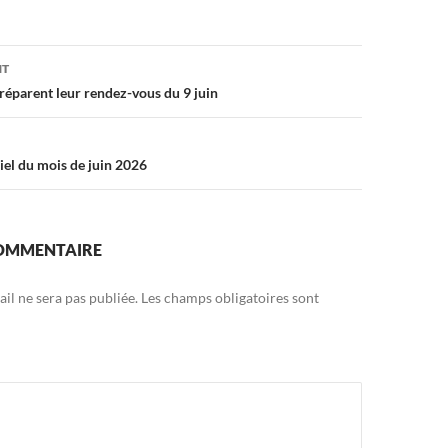
on
NT
préparent leur rendez-vous du 9 juin
iel du mois de juin 2026
COMMENTAIRE
il ne sera pas publiée.
Les champs obligatoires sont