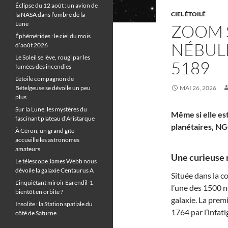
Éclipse du 12 août : un avion de
CIEL ÉTOILÉ
la NASA dans l’ombre de la
Lune
ZOOM 
Éphémérides : le ciel du mois
NÉBUL
d’août 2026
Le Soleil se lève, rougi par les
5189
fumées des incendies
L’étoile compagnon de
Bételgeuse se dévoile un peu
MAI 26, 2026
plus
Sur la Lune, les mystères du
Même si elle es
fascinant plateau d’Aristarque
planétaires, NG
À Céron, un grand gîte
accueille les astronomes
amateurs
Une curieuse 
Le télescope James Webb nous
dévoile la galaxie Centaurus A
Située dans la c
L’inquiétant miroir Eärendil-1
l’une des 1500 
bientôt en orbite ?
galaxie. La prem
Insolite : la Station spatiale du
1764 par l’infat
côté de Saturne