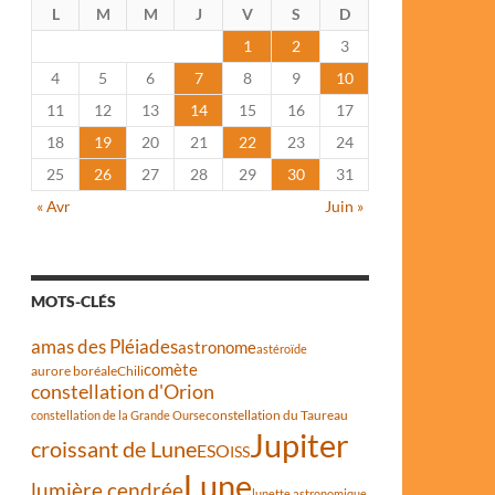
L
M
M
J
V
S
D
1
2
3
4
5
6
7
8
9
10
11
12
13
14
15
16
17
18
19
20
21
22
23
24
25
26
27
28
29
30
31
« Avr
Juin »
MOTS-CLÉS
amas des Pléiades
astronome
astéroïde
comète
aurore boréale
Chili
constellation d'Orion
constellation du Taureau
constellation de la Grande Ourse
Jupiter
croissant de Lune
ESO
ISS
Lune
lumière cendrée
lunette astronomique