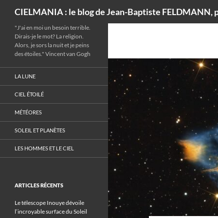
Recherche
CIELMANIA : le blog de Jean-Baptiste FELDMANN, p
"J'ai en moi un besoin terrible.
Dirais-je le mot? La religion.
Alors, je sors la nuit et je peins
des étoiles." Vincent van Gogh
LA LUNE
CIEL ÉTOILÉ
MÉTÉORES
SOLEIL ET PLANÈTES
LES HOMMES ET LE CIEL
ARTICLES RÉCENTS
Le télescope Inouye dévoile
l’incroyable surface du Soleil