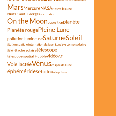
Mars
Mercure
NASA
Nouvelle Lune
Nuits-Saint-Georges
occultation
On the Moon
planète
opposition
Pleine Lune
Planète rouge
Saturne
Soleil
pollution lumineuse
Système solaire
Station spatiale internationale
Super Lune
télescope
tache solaire
Séléné
vidéo
télescope spatial Hubble
VLT
Vénus
Voie lactée
éclipse de Lune
éphémérides
étoile
étoile polaire