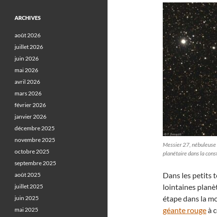
ARCHIVES
août 2026
juillet 2026
juin 2026
mai 2026
avril 2026
mars 2026
février 2026
janvier 2026
décembre 2025
novembre 2025
Messier 27, nébuleuse 
octobre 2025
planétaire dans la cons
septembre 2025
Dans les petits 
août 2025
lointaines planèt
juillet 2025
étape dans la mo
juin 2025
géante rouge
à c
mai 2025