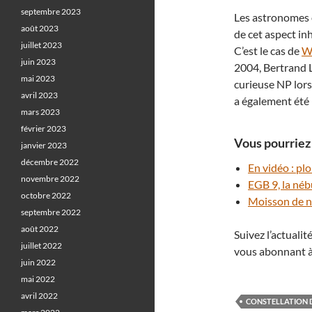
septembre 2023
Les astronomes o
août 2023
de cet aspect inh
juillet 2023
C’est le cas de
W
juin 2023
2004, Bertrand L
mai 2023
curieuse NP lors
avril 2023
a également été 
mars 2023
février 2023
Vous pourriez 
janvier 2023
décembre 2022
En vidéo : p
novembre 2022
EGB 9, la né
octobre 2022
Moisson de n
septembre 2022
août 2022
Suivez l’actuali
juillet 2022
vous abonnant à
juin 2022
mai 2022
avril 2022
CONSTELLATION 