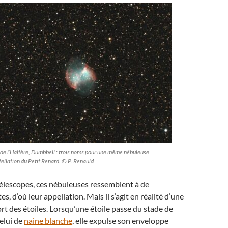
de l’Haltère, Dumbbell : trois noms pour une même nébuleuse
tellation du Petit Renard. © P. Renauld
télescopes, ces nébuleuses ressemblent à de
es, d’où leur appellation. Mais il s’agit en réalité d’une
rt des étoiles. Lorsqu’une étoile passe du stade de
elui de
naine blanche
, elle expulse son enveloppe