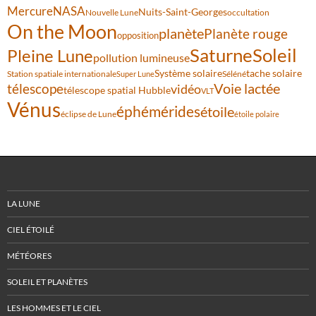
Mercure
NASA
Nuits-Saint-Georges
Nouvelle Lune
occultation
On the Moon
planète
Planète rouge
opposition
Saturne
Soleil
Pleine Lune
pollution lumineuse
Système solaire
tache solaire
Station spatiale internationale
Séléné
Super Lune
Voie lactée
télescope
vidéo
télescope spatial Hubble
VLT
Vénus
éphémérides
étoile
éclipse de Lune
étoile polaire
LA LUNE
CIEL ÉTOILÉ
MÉTÉORES
SOLEIL ET PLANÈTES
LES HOMMES ET LE CIEL