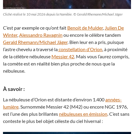
Cliché réalisé le 10 mai 2026 depuis la Namibie. © Gerald Rhemann/Michael Jäger
C’est par exemple ce qu’ont fait
Benoit de Mulder
,
Julien De
Winter
,
Alessandro Ravagnin
ou encore le célèbre tandem
Gerald Rhemann/Michael Jäger
. Bien leur en a pris, puisque
l’astre chevelu a traversé la
constellation d’Orion
, à proximité
de la célèbre nébuleuse
Messier 42
. Mais vous l’aurez compris,
la comète est en réalité bien plus proche de nous que la
nébuleuse.
À savoir :
La nébuleuse d’Orion est distante d’environ 1.400
années-
lumière
. Surnommée Messier 42 (M42) ou encore NGC 1976,
est l’une des plus brillantes
nébuleuses en émission
. C’est sans
conteste le plus bel objet céleste du ciel hivernal :