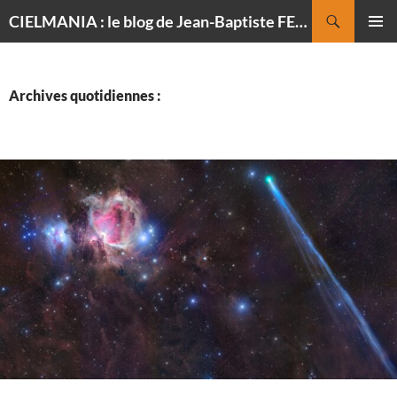
Recherche
CIELMANIA : le blog de Jean-Baptiste FELDMANN, photographe du ciel
ALLER
MENU
AU
PRINCI
CONTENU
Archives quotidiennes :