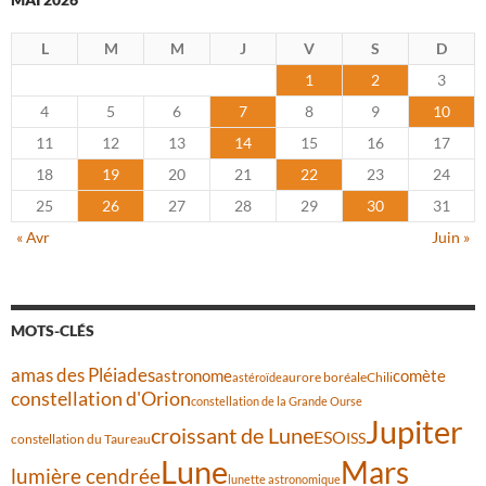
L
M
M
J
V
S
D
1
2
3
4
5
6
7
8
9
10
11
12
13
14
15
16
17
18
19
20
21
22
23
24
25
26
27
28
29
30
31
« Avr
Juin »
MOTS-CLÉS
amas des Pléiades
comète
astronome
aurore boréale
astéroïde
Chili
constellation d'Orion
constellation de la Grande Ourse
Jupiter
croissant de Lune
ESO
ISS
constellation du Taureau
Lune
Mars
lumière cendrée
lunette astronomique