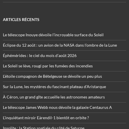
ARTICLES RÉCENTS
Le télescope Inouye dévoile l’incroyable surface du Soleil
Éclipse du 12 août : un avion de la NASA dans l’ombre de la Lune
Éphémérides : le ciel du mois d’août 2026
Le Soleil se lève, rougi par les fumées des incendies
L’étoile compagnon de Bételgeuse se dévoile un peu plus
Sur la Lune, les mystères du fascinant plateau d’Aristarque
À Céron, un grand gîte accueille les astronomes amateurs
Le télescope James Webb nous dévoile la galaxie Centaurus A
L’inquiétant miroir Eärendil-1 bientôt en orbite ?
Insolite : la Station spatiale du côté de Saturne