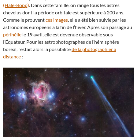
(Hale-Bopp)
. Dans cette famille, on range tous les astres
chevelus dont la période orbitale est supérieure à 200 ans.
Comme le prouvent
ces images
, elle a été bien suivie par les
astronomes européens à la fin de l’hiver. Après son passage au
périhélie
le 19 avril, elle est devenue observable sous
l’Équateur. Pour les astrophotographes de l’hémisphère
boréal, restait alors la possibilité
de la photographier à
distance
: