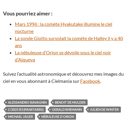
Vous pourriez aimer :
Mars 1996 : la comète Hyakutake illumine le ciel
nocturne
La sonde Giotto survolait la comète de Halley il y a 40
ans
La nébuleuse d’Orion se dévoile sous le ciel noir
d’Alqueva
Suivez l’actualité astronomique et découvrez mes images du
ciel en vous abonnant à Cielmania sur
Facebook
.
ALESSANDRO RAVAGNIN
BENOIT DE MULDER
C/2025 R3 (PANSTARRS)
GERALD RHEMANN
JULIEN DE WINTER
MICHAEL JÄGER
NÉBULEUSE D'ORION