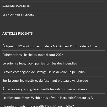
SOLEIL ET PLANÈTES
LES HOMMES ET LE CIEL
ARTICLES RÉCENTS
Éclipse du 12 août : un avion de la NASA dans l’ombre de la Lune
Éphémérides : le ciel du mois d’août 2026
Le Soleil se lève, rougi par les fumées des incendies
L’étoile compagnon de Bételgeuse se dévoile un peu plus
Sur la Lune, les mystères du fascinant plateau d’Aristarque
À Céron, un grand gîte accueille les astronomes amateurs
Le télescope James Webb nous dévoile la galaxie Centaurus A
L’inquiétant miroir Eärendil-1 bientôt en orbite ?