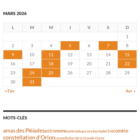
MARS 2026
L
M
M
J
V
S
D
1
2
3
4
5
6
7
8
9
10
11
12
13
14
15
16
17
18
19
20
21
22
23
24
25
26
27
28
29
30
31
« Fév
Avr »
MOTS-CLÉS
amas des Pléiades
comète
astronome
aurore boréale
astéroïde
Chili
constellation d'Orion
constellation de la Grande Ourse