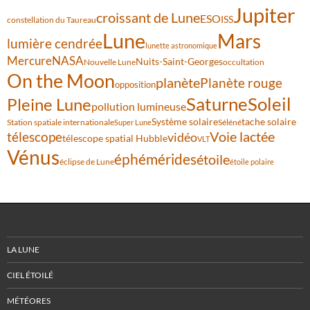
Jupiter
croissant de Lune
ESO
ISS
constellation du Taureau
Lune
Mars
lumière cendrée
lunette astronomique
Mercure
NASA
Nuits-Saint-Georges
Nouvelle Lune
occultation
On the Moon
planète
Planète rouge
opposition
Saturne
Soleil
Pleine Lune
pollution lumineuse
Système solaire
tache solaire
Station spatiale internationale
Séléné
Super Lune
Voie lactée
télescope
vidéo
télescope spatial Hubble
VLT
Vénus
éphémérides
étoile
éclipse de Lune
étoile polaire
LA LUNE
CIEL ÉTOILÉ
MÉTÉORES