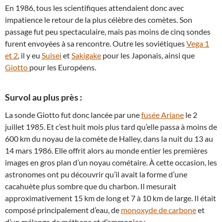
En 1986, tous les scientifiques attendaient donc avec
impatience le retour de la plus célèbre des comètes. Son
passage fut peu spectaculaire, mais pas moins de cinq sondes
furent envoyées à sa rencontre. Outre les soviétiques
Vega 1
et 2
, il y eu
Suisei
et
Sakigake
pour les Japonais, ainsi que
Giotto
pour les Européens.
Survol au plus près :
La sonde Giotto fut donc lancée par une
fusée Ariane
le 2
juillet 1985. Et c’est huit mois plus tard qu’elle passa à moins de
600 km du noyau de la comète de Halley, dans la nuit du 13 au
14 mars 1986. Elle offrit alors au monde entier les premières
images en gros plan d’un noyau cométaire. À cette occasion, les
astronomes ont pu découvrir qu’il avait la forme d’une
cacahuète plus sombre que du charbon. Il mesurait
approximativement 15 km de long et 7 à 10 km de large. Il était
composé principalement d’eau, de
monoxyde de carbone
et
d’un mélange de méthane et d’ammoniac :