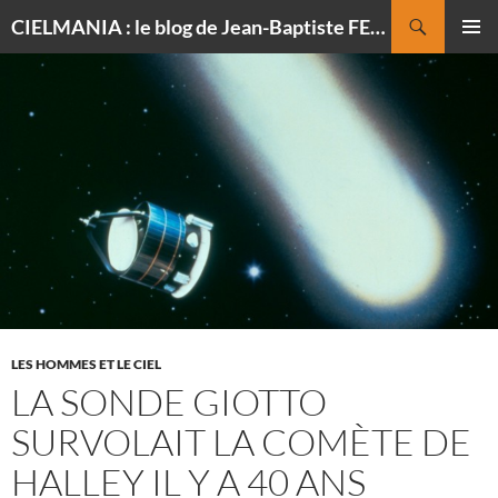
Recherche
CIELMANIA : le blog de Jean-Baptiste FELDMANN, photographe du ciel
ALLER
MENU
AU
PRINCI
CONTENU
LES HOMMES ET LE CIEL
LA SONDE GIOTTO
SURVOLAIT LA COMÈTE DE
HALLEY IL Y A 40 ANS