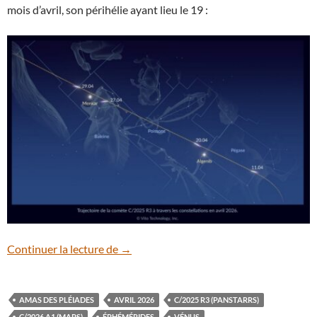
mois d’avril, son périhélie ayant lieu le 19 :
Éphémérides : le ciel du mois d’avril 2026
Continuer la lecture de
→
AMAS DES PLÉIADES
AVRIL 2026
C/2025 R3 (PANSTARRS)
C/2026 A1 (MAPS)
ÉPHÉMÉRIDES
VÉNUS