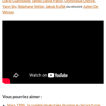
Dario Giannobile
,
James David Paton
,
Dominique Dierick
,
Yann Sty
,
Stéphane Vetter
,
Jakub Kuřák
ou encore
Julien De
Winter
.
Vous pourriez aimer :
Mars 1996 : la comète Hyakutake illumine le ciel nocturne