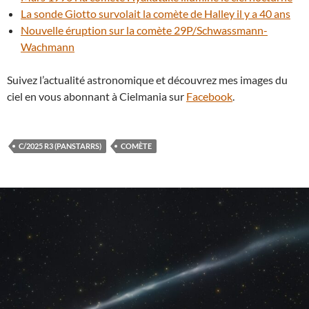
La sonde Giotto survolait la comète de Halley il y a 40 ans
Nouvelle éruption sur la comète 29P/Schwassmann-
Wachmann
Suivez l’actualité astronomique et découvrez mes images du
ciel en vous abonnant à Cielmania sur
Facebook
.
C/2025 R3 (PANSTARRS)
COMÈTE