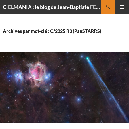
Recherche
CIELMANIA : le blog de Jean-Baptiste FELDMANN, photographe du ciel
ALLER
MENU
AU
PRINCI
CONTENU
Archives par mot-clé : C/2025 R3 (PanSTARRS)