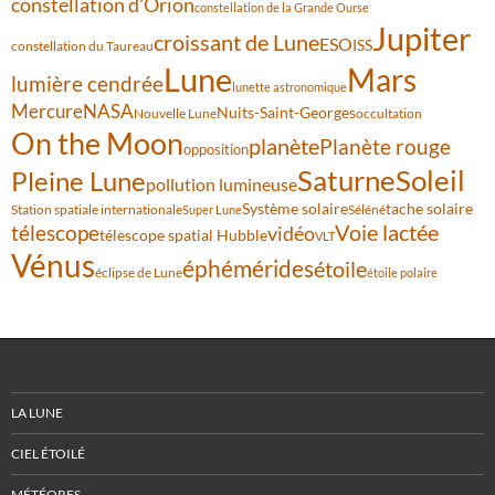
constellation d'Orion
constellation de la Grande Ourse
Jupiter
croissant de Lune
ESO
ISS
constellation du Taureau
Lune
Mars
lumière cendrée
lunette astronomique
Mercure
NASA
Nuits-Saint-Georges
Nouvelle Lune
occultation
On the Moon
planète
Planète rouge
opposition
Saturne
Soleil
Pleine Lune
pollution lumineuse
Système solaire
tache solaire
Station spatiale internationale
Séléné
Super Lune
Voie lactée
télescope
vidéo
télescope spatial Hubble
VLT
Vénus
éphémérides
étoile
éclipse de Lune
étoile polaire
LA LUNE
CIEL ÉTOILÉ
MÉTÉORES