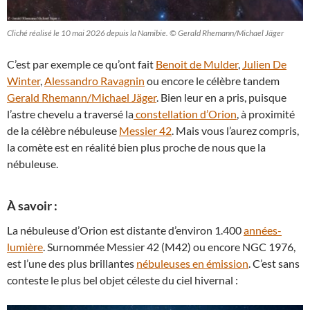
Cliché réalisé le 10 mai 2026 depuis la Namibie. © Gerald Rhemann/Michael Jäger
C’est par exemple ce qu’ont fait
Benoit de Mulder
,
Julien De
Winter
,
Alessandro Ravagnin
ou encore le célèbre tandem
Gerald Rhemann/Michael Jäger
. Bien leur en a pris, puisque
l’astre chevelu a traversé la
constellation d’Orion
, à proximité
de la célèbre nébuleuse
Messier 42
. Mais vous l’aurez compris,
la comète est en réalité bien plus proche de nous que la
nébuleuse.
À savoir :
La nébuleuse d’Orion est distante d’environ 1.400
années-
lumière
. Surnommée Messier 42 (M42) ou encore NGC 1976,
est l’une des plus brillantes
nébuleuses en émission
. C’est sans
conteste le plus bel objet céleste du ciel hivernal :