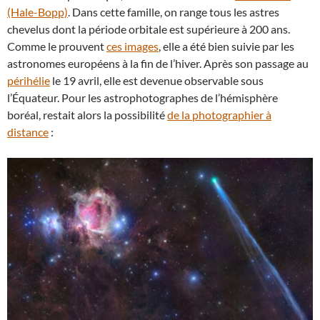
(Hale-Bopp)
. Dans cette famille, on range tous les astres
chevelus dont la période orbitale est supérieure à 200 ans.
Comme le prouvent
ces images
, elle a été bien suivie par les
astronomes européens à la fin de l’hiver. Après son passage au
périhélie
le 19 avril, elle est devenue observable sous
l’Équateur. Pour les astrophotographes de l’hémisphère
boréal, restait alors la possibilité
de la photographier à
distance
: