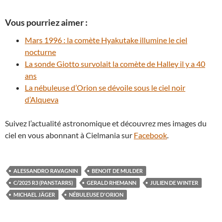
Vous pourriez aimer :
Mars 1996 : la comète Hyakutake illumine le ciel
nocturne
La sonde Giotto survolait la comète de Halley il y a 40
ans
La nébuleuse d’Orion se dévoile sous le ciel noir
d’Alqueva
Suivez l’actualité astronomique et découvrez mes images du
ciel en vous abonnant à Cielmania sur
Facebook
.
ALESSANDRO RAVAGNIN
BENOIT DE MULDER
C/2025 R3 (PANSTARRS)
GERALD RHEMANN
JULIEN DE WINTER
MICHAEL JÄGER
NÉBULEUSE D'ORION