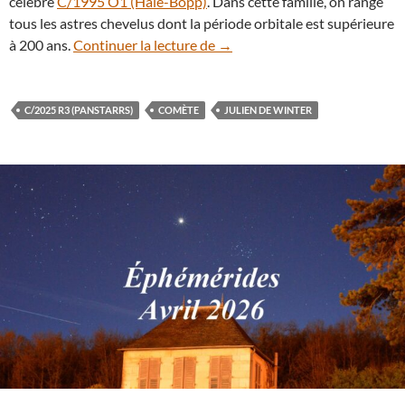
célèbre
C/1995 O1 (Hale-Bopp)
. Dans cette famille, on range
tous les astres chevelus dont la période orbitale est supérieure
La comète C/2025 R3 (PANSTA
à 200 ans.
Continuer la lecture de
→
C/2025 R3 (PANSTARRS)
COMÈTE
JULIEN DE WINTER