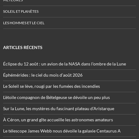
SOLEIL ET PLANÈTES
LES HOMMES ET LE CIEL
ARTICLES RÉCENTS
Éclipse du 12 août : un avion de la NASA dans l’ombre de la Lune
Éphémérides : le ciel du mois d’août 2026
Le Soleil se lève, rougi par les fumées des incendies
L’étoile compagnon de Bételgeuse se dévoile un peu plus
Sur la Lune, les mystères du fascinant plateau d’Aristarque
À Céron, un grand gîte accueille les astronomes amateurs
Le télescope James Webb nous dévoile la galaxie Centaurus A