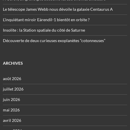
Le télescope James Webb nous dévoile la galaxie Centaurus A
L’inquiétant miroir Eärendil-1 bientôt en orbite ?
Insolite : la Station spatiale du côté de Saturne
Découverte de deux curieuses exoplanètes “cotonneuses”
ARCHIVES
août 2026
juillet 2026
juin 2026
mai 2026
avril 2026