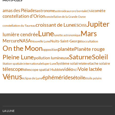
amas des Pléiades
comète
astronome
aurore boréale
astéroïde
Chili
constellation d'Orion
constellation de la Grande Ourse
Jupiter
croissant de Lune
ESO
ISS
constellation du Taureau
Lune
Mars
lumière cendrée
lunette astronomique
Mercure
NASA
Nuits-Saint-Georges
Nouvelle Lune
occultation
On the Moon
planète
Planète rouge
opposition
Saturne
Soleil
Pleine Lune
pollution lumineuse
Système solaire
tache solaire
Station spatiale internationale
Séléné
Super Lune
Voie lactée
télescope
vidéo
télescope spatial Hubble
VLT
Vénus
éphémérides
étoile
éclipse de Lune
étoile polaire
LA LUNE