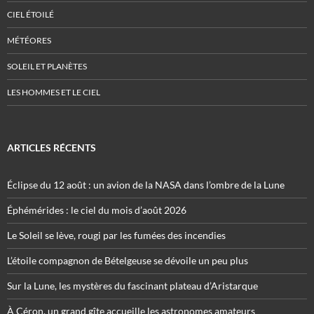
CIEL ÉTOILÉ
MÉTÉORES
SOLEIL ET PLANÈTES
LES HOMMES ET LE CIEL
ARTICLES RÉCENTS
Éclipse du 12 août : un avion de la NASA dans l’ombre de la Lune
Éphémérides : le ciel du mois d’août 2026
Le Soleil se lève, rougi par les fumées des incendies
L’étoile compagnon de Bételgeuse se dévoile un peu plus
Sur la Lune, les mystères du fascinant plateau d’Aristarque
À Céron, un grand gîte accueille les astronomes amateurs