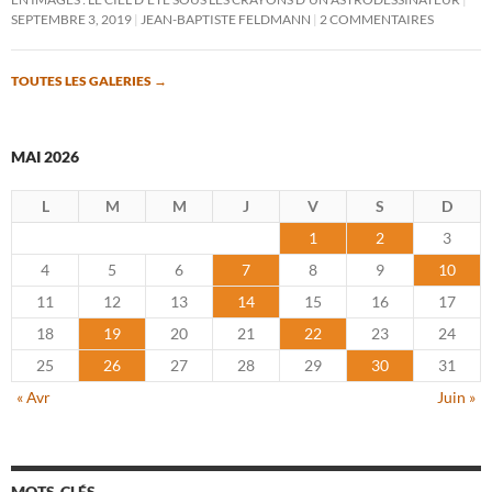
SEPTEMBRE 3, 2019
JEAN-BAPTISTE FELDMANN
2 COMMENTAIRES
TOUTES LES GALERIES
→
MAI 2026
L
M
M
J
V
S
D
1
2
3
4
5
6
7
8
9
10
11
12
13
14
15
16
17
18
19
20
21
22
23
24
25
26
27
28
29
30
31
« Avr
Juin »
MOTS-CLÉS