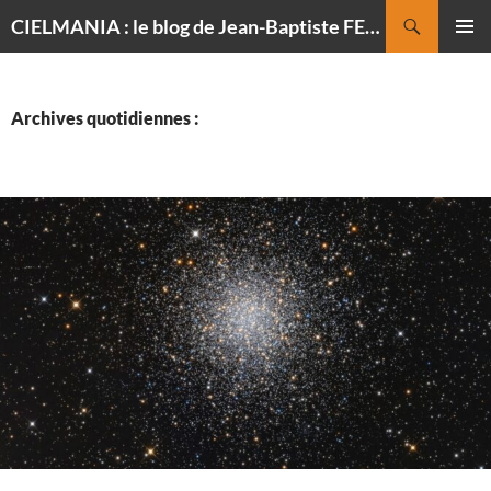
Recherche
CIELMANIA : le blog de Jean-Baptiste FELDMANN, photographe du ciel
ALLER
MENU
AU
PRINCI
CONTENU
Archives quotidiennes :