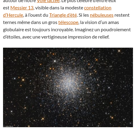
autour de notre
Voie lactée
. Le plus célèbre d’entre eux
est
Messier 13
, visible dans la modeste
constellation
d’Hercule
, à l’ouest du
Triangle d’été
. Si les
nébuleuses
restent
ternes même dans un gros
télescope
, la vision d’un amas
globulaire est toujours incroyable. Imaginez un poudroiement
d’étoiles, avec une vertigineuse impression de relief.