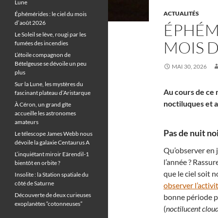
Lune
ACTUALITÉS
Éphémérides : le ciel du mois
d’août 2026
ÉPHÉMÉ
Le Soleil se lève, rougi par les
MOIS D
fumées des incendies
L’étoile compagnon de
Bételgeuse se dévoile un peu
MAI 30, 2026
plus
Sur la Lune, les mystères du
Au cours de ce m
fascinant plateau d’Aristarque
noctiluques et a
À Céron, un grand gîte
accueille les astronomes
amateurs
Pas de nuit noi
Le télescope James Webb nous
dévoile la galaxie Centaurus A
Qu’observer en j
L’inquiétant miroir Eärendil-1
l’année ? Rassure
bientôt en orbite ?
que le ciel soit 
Insolite : la Station spatiale du
côté de Saturne
observer l’activi
Découverte de deux curieuses
bonne période p
exoplanètes “cotonneuses”
(
noctilucent clou