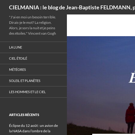
Recherche
CIELMANIA : le blog de Jean-Baptiste FELDMANN, p
"J'ai en moi un besoin terrible.
Dirais-je le mot? La religion.
Alors, je sors la nuit et je peins
des étoiles." Vincent van Gogh
LA LUNE
CIEL ÉTOILÉ
MÉTÉORES
SOLEIL ET PLANÈTES
LES HOMMES ET LE CIEL
ARTICLES RÉCENTS
Éclipse du 12 août : un avion de
la NASA dans l’ombre de la