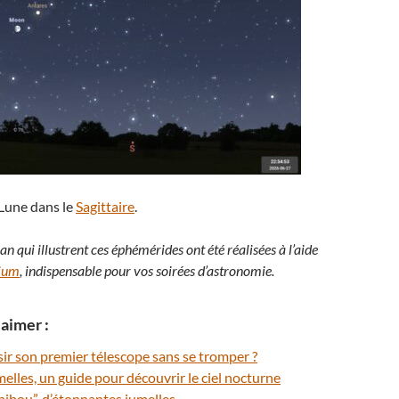
 Lune dans le
Sagittaire
.
an qui illustrent ces éphémérides ont été réalisées à l’aide
rium
, indispensable pour vos soirées d’astronomie.
aimer :
ir son premier télescope sans se tromper ?
melles, un guide pour découvrir le ciel nocturne
hibou”, d’étonnantes jumelles