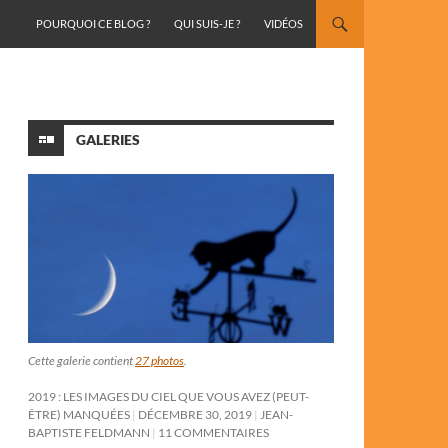
ALLER AU CONTENU
POURQUOI CE BLOG ?
QUI SUIS-JE ?
VIDÉOS
GALERIES
Cette galerie contient
27 photos
.
2019 : LES IMAGES DU CIEL QUE VOUS AVEZ (PEUT-
ÊTRE) MANQUÉES
DÉCEMBRE 30, 2019
JEAN-
BAPTISTE FELDMANN
11 COMMENTAIRES