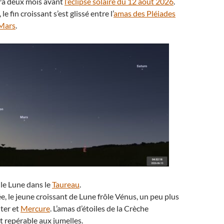
tera deux mois avant
l’éclipse solaire du 12 août 2026
.
 le fin croissant s’est glissé entre l’
amas des Pléiades
Mars
.
le Lune dans le
Taureau
.
ée, le jeune croissant de Lune frôle Vénus, un peu plus
ter et
Mercure
. L’amas d’étoiles de la Crèche
st repérable aux jumelles.