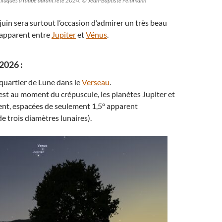
tiluques à l’aube durant l’été 2024. © Jean-Baptiste Feldmann
juin sera surtout l’occasion d’admirer un très beau
apparent entre
Jupiter
et
Vénus
.
 2026 :
 quartier de Lune dans le
Verseau
.
est au moment du crépuscule, les planètes Jupiter et
ent, espacées de seulement 1,5° apparent
de trois diamètres lunaires).