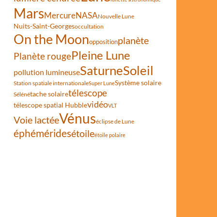
Mars
Mercure
NASA
Nouvelle Lune
Nuits-Saint-Georges
occultation
On the Moon
planète
opposition
Pleine Lune
Planète rouge
Saturne
Soleil
pollution lumineuse
Système solaire
Station spatiale internationale
Super Lune
télescope
tache solaire
Séléné
vidéo
télescope spatial Hubble
VLT
Vénus
Voie lactée
éclipse de Lune
éphémérides
étoile
étoile polaire