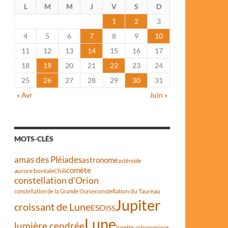
L
M
M
J
V
S
D
1
2
3
4
5
6
7
8
9
10
11
12
13
14
15
16
17
18
19
20
21
22
23
24
25
26
27
28
29
30
31
« Avr
Juin »
MOTS-CLÉS
amas des Pléiades
astronome
astéroïde
comète
aurore boréale
Chili
constellation d'Orion
constellation du Taureau
constellation de la Grande Ourse
Jupiter
croissant de Lune
ESO
ISS
Lune
lumière cendrée
lunette astronomique