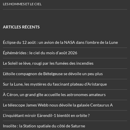
LES HOMMES ET LE CIEL
ARTICLES RÉCENTS
Éclipse du 12 août : un avion de la NASA dans l’ombre de la Lune
Éphémérides : le ciel du mois d’août 2026
Le Soleil se lève, rougi par les fumées des incendies
L’étoile compagnon de Bételgeuse se dévoile un peu plus
Sur la Lune, les mystères du fascinant plateau d’Aristarque
À Céron, un grand gîte accueille les astronomes amateurs
Le télescope James Webb nous dévoile la galaxie Centaurus A
L’inquiétant miroir Eärendil-1 bientôt en orbite ?
Insolite : la Station spatiale du côté de Saturne