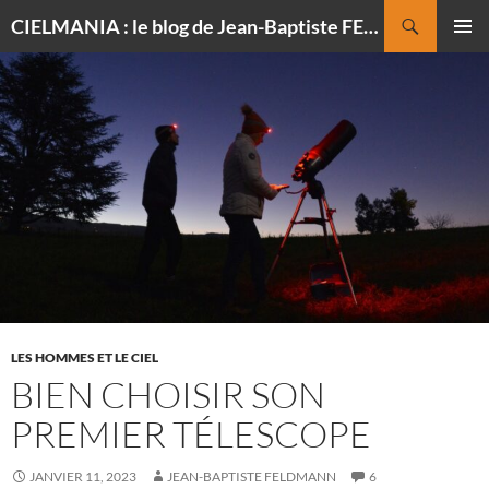
Recherche
CIELMANIA : le blog de Jean-Baptiste FELDMANN, photographe du ciel
ALLER
MENU
AU
PRINCI
CONTENU
LES HOMMES ET LE CIEL
BIEN CHOISIR SON
PREMIER TÉLESCOPE
JANVIER 11, 2023
JEAN-BAPTISTE FELDMANN
6