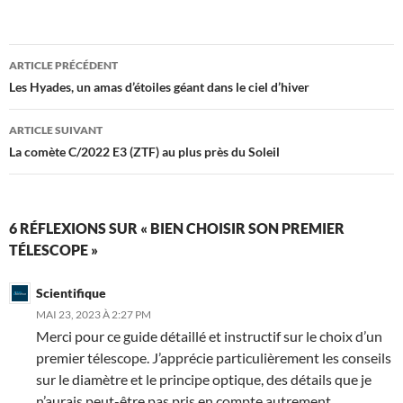
Navigation
ARTICLE PRÉCÉDENT
des
Les Hyades, un amas d’étoiles géant dans le ciel d’hiver
articles
ARTICLE SUIVANT
La comète C/2022 E3 (ZTF) au plus près du Soleil
6 RÉFLEXIONS SUR « BIEN CHOISIR SON PREMIER
TÉLESCOPE »
Scientifique
MAI 23, 2023 À 2:27 PM
Merci pour ce guide détaillé et instructif sur le choix d’un
premier télescope. J’apprécie particulièrement les conseils
sur le diamètre et le principe optique, des détails que je
n’aurais peut-être pas pris en compte autrement.