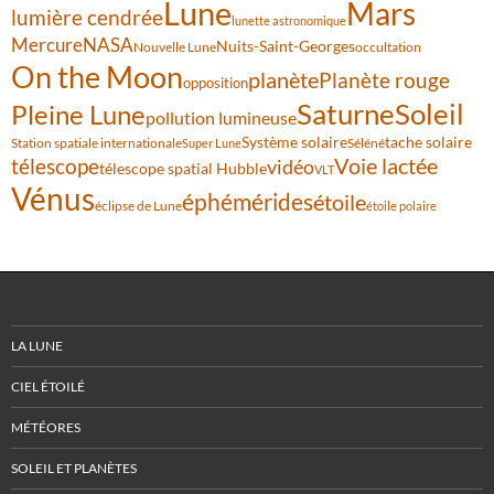
Lune
Mars
lumière cendrée
lunette astronomique
Mercure
NASA
Nuits-Saint-Georges
Nouvelle Lune
occultation
On the Moon
planète
Planète rouge
opposition
Saturne
Soleil
Pleine Lune
pollution lumineuse
Système solaire
tache solaire
Station spatiale internationale
Séléné
Super Lune
Voie lactée
télescope
vidéo
télescope spatial Hubble
VLT
Vénus
éphémérides
étoile
éclipse de Lune
étoile polaire
LA LUNE
CIEL ÉTOILÉ
MÉTÉORES
SOLEIL ET PLANÈTES