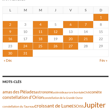
L
M
M
J
V
S
D
1
2
3
4
5
6
7
8
9
10
11
12
13
14
15
16
17
18
19
20
21
22
23
24
25
26
27
28
29
30
31
« Déc
Fév »
MOTS-CLÉS
amas des Pléiades
comète
astronome
aurore boréale
astéroïde
Chili
constellation d'Orion
constellation de la Grande Ourse
Jupiter
croissant de Lune
ESO
ISS
constellation du Taureau