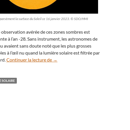
parsèment la surface du Soleil ce 16 janvier 2023. © SDO/HMI
e observation avérée de ces zones sombres est
nte à l’an -28. Sans instrument, les astronomes de
eu avaient sans doute noté que les plus grosses
les à l’œil nu quand la lumière solaire est filtrée par
L’activité solaire est beaucoup plus in
ard.
Continuer la lecture de
→
E SOLAIRE