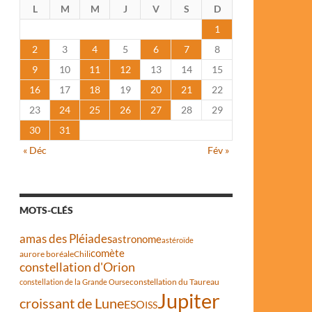
L
M
M
J
V
S
D
1
2
3
4
5
6
7
8
9
10
11
12
13
14
15
16
17
18
19
20
21
22
23
24
25
26
27
28
29
30
31
« Déc
Fév »
MOTS-CLÉS
amas des Pléiades
astronome
astéroïde
comète
aurore boréale
Chili
constellation d'Orion
constellation du Taureau
constellation de la Grande Ourse
Jupiter
croissant de Lune
ESO
ISS