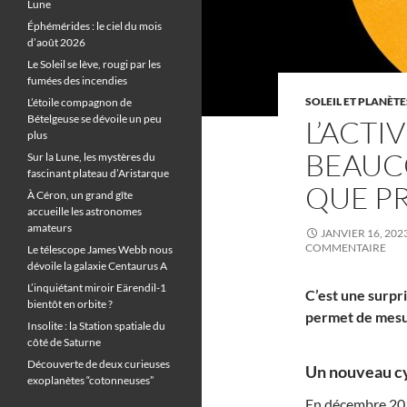
Lune
Éphémérides : le ciel du mois
d’août 2026
Le Soleil se lève, rougi par les
fumées des incendies
SOLEIL ET PLANÈTE
L’étoile compagnon de
Bételgeuse se dévoile un peu
L’ACTI
plus
BEAUC
Sur la Lune, les mystères du
fascinant plateau d’Aristarque
QUE P
À Céron, un grand gîte
accueille les astronomes
amateurs
JANVIER 16, 202
COMMENTAIRE
Le télescope James Webb nous
dévoile la galaxie Centaurus A
L’inquiétant miroir Eärendil-1
C’est une surpri
bientôt en orbite ?
permet de mesure
Insolite : la Station spatiale du
côté de Saturne
Découverte de deux curieuses
Un nouveau cyc
exoplanètes “cotonneuses”
En décembre 201