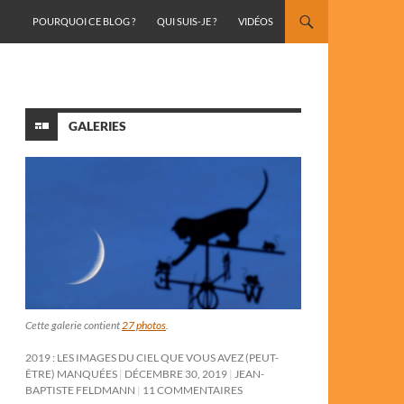
ALLER AU CONTENU
POURQUOI CE BLOG ?
QUI SUIS-JE ?
VIDÉOS
GALERIES
Cette galerie contient
27 photos
.
2019 : LES IMAGES DU CIEL QUE VOUS AVEZ (PEUT-
ÊTRE) MANQUÉES
DÉCEMBRE 30, 2019
JEAN-
BAPTISTE FELDMANN
11 COMMENTAIRES