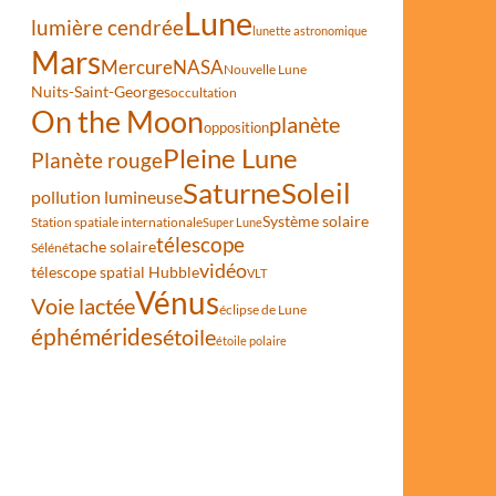
Lune
lumière cendrée
lunette astronomique
Mars
Mercure
NASA
Nouvelle Lune
Nuits-Saint-Georges
occultation
On the Moon
planète
opposition
Pleine Lune
Planète rouge
Saturne
Soleil
pollution lumineuse
Système solaire
Station spatiale internationale
Super Lune
tense que prévu
télescope
tache solaire
Séléné
vidéo
télescope spatial Hubble
VLT
Vénus
Voie lactée
éclipse de Lune
éphémérides
étoile
étoile polaire