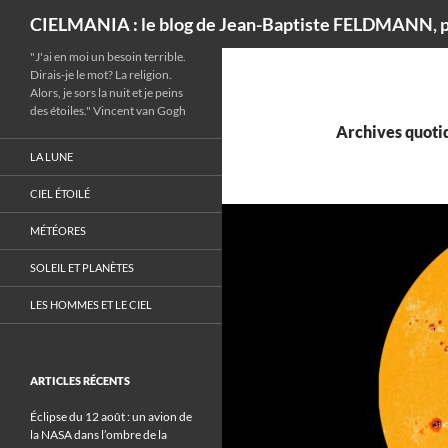
Recherche
CIELMANIA : le blog de Jean-Baptiste FELDMANN, p
"J'ai en moi un besoin terrible.
Dirais-je le mot? La religion.
Alors, je sors la nuit et je peins
des étoiles." Vincent van Gogh
Archives quotid
LA LUNE
CIEL ÉTOILÉ
MÉTÉORES
SOLEIL ET PLANÈTES
LES HOMMES ET LE CIEL
ARTICLES RÉCENTS
Éclipse du 12 août : un avion de
la NASA dans l’ombre de la