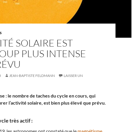
S
VITÉ SOLAIRE EST
OUP PLUS INTENSE
RÉVU
3
JEAN-BAPTISTE FELDMANN
LAISSER UN
se : le nombre de taches du cycle en cours, qui
r l’activité solaire, est bien plus élevé que prévu.
le très actif :
9, les astronomes ont constaté que le
magnétisme