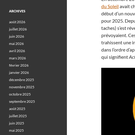
du Soleil
avait c
ARCHIVES
début d’un nouve
pour 2025. Depui
août 2026
taches) s’est ré
juillet 2026
prévoyaient. Ce
juin 2026
trahissent une i
mai 2026
dans l’ordre d’a
avril 2026
qui signifient
Ac
mars 2026
février 2026
janvier 2026
décembre 2025
novembre 2025
octobre 2025
septembre 2025
août 2025
juillet 2025
juin 2025
mai 2025