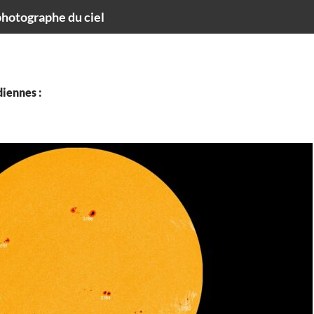
hotographe du ciel
iennes :