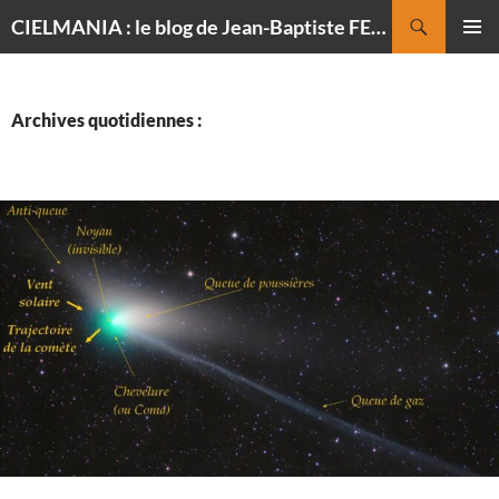
Recherche
CIELMANIA : le blog de Jean-Baptiste FELDMANN, photographe du ciel
ALLER
MENU
AU
PRINCI
CONTENU
Archives quotidiennes :