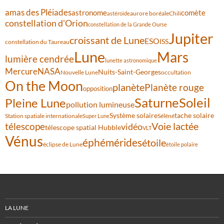
amas des Pléiades
comète
astronome
aurore boréale
astéroïde
Chili
constellation d'Orion
constellation de la Grande Ourse
Jupiter
croissant de Lune
ESO
ISS
constellation du Taureau
Lune
Mars
lumière cendrée
lunette astronomique
Mercure
NASA
Nuits-Saint-Georges
Nouvelle Lune
occultation
On the Moon
planète
Planète rouge
opposition
Saturne
Soleil
Pleine Lune
pollution lumineuse
Système solaire
tache solaire
Station spatiale internationale
Séléné
Super Lune
Voie lactée
télescope
vidéo
télescope spatial Hubble
VLT
Vénus
éphémérides
étoile
éclipse de Lune
étoile polaire
LA LUNE