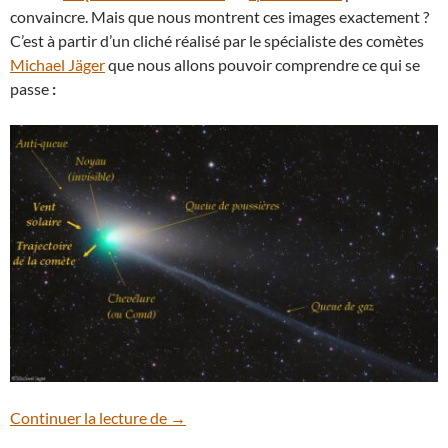
convaincre. Mais que nous montrent ces images exactement ?
C’est à partir d’un cliché réalisé par le spécialiste des comètes
Michael Jäger
que nous allons pouvoir comprendre ce qui se
passe
:
Comète ZTF : ce que nous révèlent les i
Continuer la lecture de
→