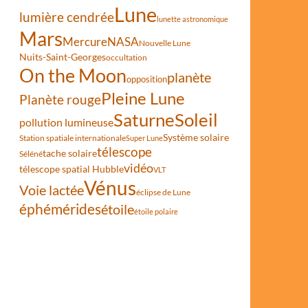
Lune
lumière cendrée
lunette astronomique
Mars
Mercure
NASA
Nouvelle Lune
Nuits-Saint-Georges
occultation
On the Moon
planète
opposition
Pleine Lune
Planète rouge
Saturne
Soleil
pollution lumineuse
Système solaire
Station spatiale internationale
Super Lune
télescope
tache solaire
Séléné
vidéo
télescope spatial Hubble
VLT
Vénus
Voie lactée
éclipse de Lune
éphémérides
étoile
étoile polaire