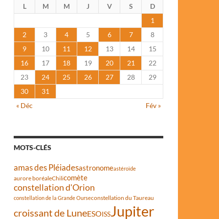
L
M
M
J
V
S
D
1
2
3
4
5
6
7
8
9
10
11
12
13
14
15
16
17
18
19
20
21
22
23
24
25
26
27
28
29
30
31
« Déc
Fév »
MOTS-CLÉS
amas des Pléiades
astronome
astéroïde
comète
aurore boréale
Chili
constellation d'Orion
constellation du Taureau
constellation de la Grande Ourse
Jupiter
croissant de Lune
ESO
ISS