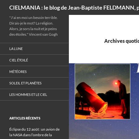
Recherche
CIELMANIA : le blog de Jean-Baptiste FELDMANN, p
"J'ai en moi un besoin terrible.
Dirais-je le mot? La religion.
Alors, je sors la nuit et je peins
des étoiles." Vincent van Gogh
Archives quotid
LA LUNE
CIEL ÉTOILÉ
MÉTÉORES
SOLEIL ET PLANÈTES
LES HOMMES ET LE CIEL
ARTICLES RÉCENTS
Éclipse du 12 août : un avion de
la NASA dans l’ombre de la