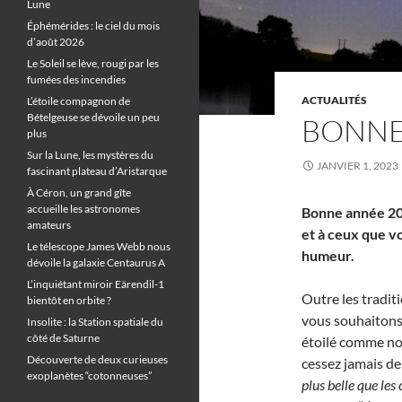
Lune
Éphémérides : le ciel du mois
d’août 2026
Le Soleil se lève, rougi par les
fumées des incendies
ACTUALITÉS
L’étoile compagnon de
Bételgeuse se dévoile un peu
BONNE 
plus
Sur la Lune, les mystères du
JANVIER 1, 2023
fascinant plateau d’Aristarque
À Céron, un grand gîte
accueille les astronomes
Bonne année 202
amateurs
et à ceux que vo
Le télescope James Webb nous
humeur.
dévoile la galaxie Centaurus A
L’inquiétant miroir Eärendil-1
Outre les tradit
bientôt en orbite ?
vous souhaitons 
Insolite : la Station spatiale du
côté de Saturne
étoilé comme nou
Découverte de deux curieuses
cessez jamais de 
exoplanètes “cotonneuses”
plus belle que les