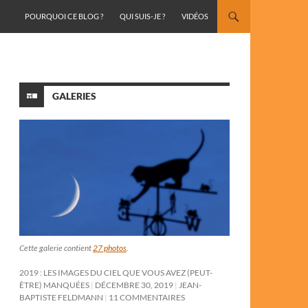
ALLER AU CONTENU
POURQUOI CE BLOG ?
QUI SUIS-JE ?
VIDÉOS
GALERIES
Cette galerie contient
27 photos
.
2019 : LES IMAGES DU CIEL QUE VOUS AVEZ (PEUT-
ÊTRE) MANQUÉES
DÉCEMBRE 30, 2019
JEAN-
BAPTISTE FELDMANN
11 COMMENTAIRES