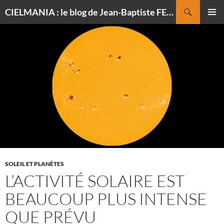
Recherche
CIELMANIA : le blog de Jean-Baptiste FELDMANN, photographe du ciel
ALLER
MENU
AU
PRINCI
CONTENU
SOLEIL ET PLANÈTES
L’ACTIVITÉ SOLAIRE EST
BEAUCOUP PLUS INTENSE
QUE PRÉVU