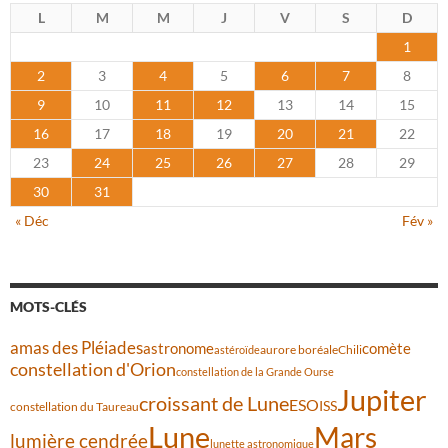
L
M
M
J
V
S
D
1
2
3
4
5
6
7
8
9
10
11
12
13
14
15
16
17
18
19
20
21
22
23
24
25
26
27
28
29
30
31
« Déc
Fév »
MOTS-CLÉS
amas des Pléiades
comète
astronome
aurore boréale
astéroïde
Chili
constellation d'Orion
constellation de la Grande Ourse
Jupiter
croissant de Lune
ESO
ISS
constellation du Taureau
Lune
Mars
lumière cendrée
lunette astronomique