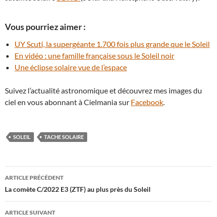
Vous pourriez aimer :
UY Scuti, la supergéante 1.700 fois plus grande que le Soleil
En vidéo : une famille française sous le Soleil noir
Une éclipse solaire vue de l’espace
Suivez l’actualité astronomique et découvrez mes images du
ciel en vous abonnant à Cielmania sur
Facebook
.
SOLEIL
TACHE SOLAIRE
Navigation
ARTICLE PRÉCÉDENT
des
La comète C/2022 E3 (ZTF) au plus près du Soleil
articles
ARTICLE SUIVANT