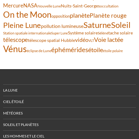
Mercure
NASA
Nuits-Saint-Georges
Nouvelle Lune
occultation
On the Moon
planète
Planète rouge
opposition
Saturne
Soleil
Pleine Lune
pollution lumineuse
Système solaire
tache solaire
Station spatiale internationale
Séléné
Super Lune
Voie lactée
télescope
vidéo
télescope spatial Hubble
VLT
Vénus
éphémérides
étoile
éclipse de Lune
étoile polaire
LA LUNE
CIEL ÉTOILÉ
MÉTÉORES
SOLEIL ET PLANÈTES
LES HOMMES ET LE CIEL