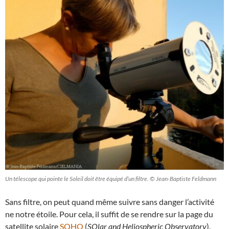
Un télescope qui pointe le Soleil doit être équipé d’un filtre. © Jean-Baptiste Feldmann
Sans filtre, on peut quand même suivre sans danger l’activité
ne notre étoile. Pour cela, il suffit de se rendre sur la page du
satellite solaire
SOHO
(
SOlar and Heliospheric Observatory
).