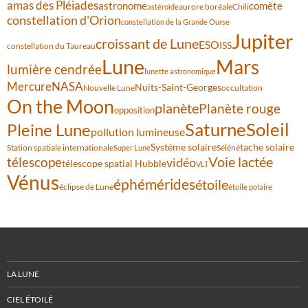
amas des Pléiades
comète
astronome
aurore boréale
astéroïde
Chili
constellation d'Orion
constellation de la Grande Ourse
Jupiter
croissant de Lune
ESO
ISS
constellation du Taureau
Lune
Mars
lumière cendrée
lunette astronomique
Mercure
NASA
Nuits-Saint-Georges
Nouvelle Lune
occultation
On the Moon
planète
Planète rouge
opposition
Saturne
Soleil
Pleine Lune
pollution lumineuse
Système solaire
tache solaire
Station spatiale internationale
Séléné
Super Lune
Voie lactée
télescope
vidéo
télescope spatial Hubble
VLT
Vénus
éphémérides
étoile
éclipse de Lune
étoile polaire
LA LUNE
CIEL ÉTOILÉ