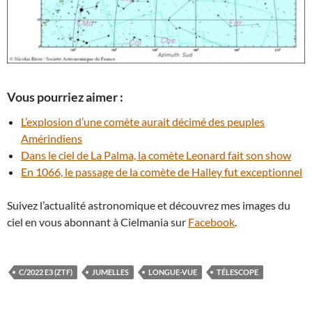
Vous pourriez aimer :
L’explosion d’une comète aurait décimé des peuples
Amérindiens
Dans le ciel de La Palma, la comète Leonard fait son show
En 1066, le passage de la comète de Halley fut exceptionnel
Suivez l’actualité astronomique et découvrez mes images du
ciel en vous abonnant à Cielmania sur
Facebook
.
C/2022 E3 (ZTF)
JUMELLES
LONGUE-VUE
TÉLESCOPE