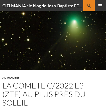
Recherche
CIELMANIA : le blog de Jean-Baptiste FELDMANN, photographe du ciel
ALLER
MENU
AU
PRINCI
CONTENU
ACTUALITÉS
LA COMÈTE C/2022 E3
(ZTF) AU PLUS PRÈS DU
SOLEIL