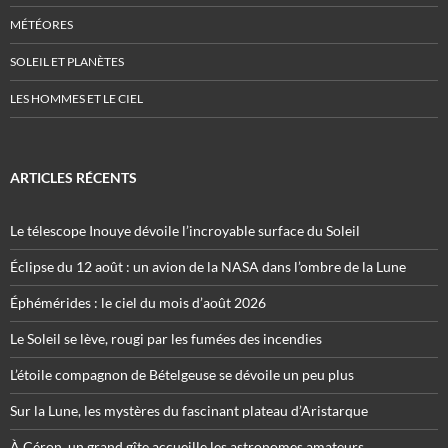
MÉTÉORES
SOLEIL ET PLANÈTES
LES HOMMES ET LE CIEL
ARTICLES RÉCENTS
Le télescope Inouye dévoile l’incroyable surface du Soleil
Éclipse du 12 août : un avion de la NASA dans l’ombre de la Lune
Éphémérides : le ciel du mois d’août 2026
Le Soleil se lève, rougi par les fumées des incendies
L’étoile compagnon de Bételgeuse se dévoile un peu plus
Sur la Lune, les mystères du fascinant plateau d’Aristarque
À Céron, un grand gîte accueille les astronomes amateurs