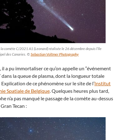
 la comète C/2021 A1 (Leonard) réalisée le 26 décembre depuis l’île
hipel des Canaries. ©
Sebastian Voltmer Photography
, il a pu immortaliser ce qu’on appelle un “événement
dans la queue de plasma, dont la longueur totale
 Explication de ce phénomène sur le site de l’
Institut
ie Spatiale de Belgique
. Quelques heures plus tard,
phe n’a pas manqué le passage de la comète au-dessus
 Gran Tecan :