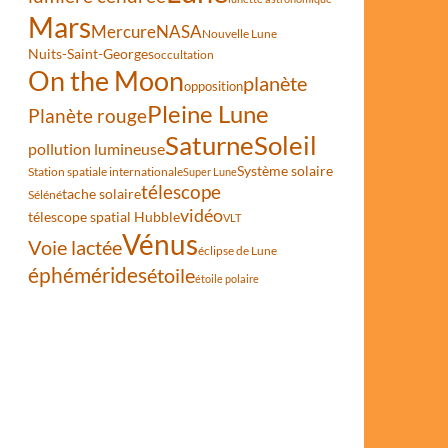
Mars
Mercure
NASA
Nouvelle Lune
Nuits-Saint-Georges
occultation
On the Moon
planète
opposition
Pleine Lune
Planète rouge
Saturne
Soleil
pollution lumineuse
Système solaire
Station spatiale internationale
Super Lune
télescope
tache solaire
Séléné
vidéo
télescope spatial Hubble
VLT
Vénus
Voie lactée
éclipse de Lune
éphémérides
étoile
étoile polaire