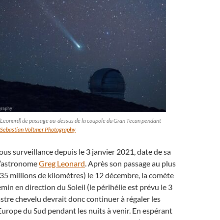
Leonard) de passage au-dessus de la coupole du Gran Tecan pendant
Sebastian Voltmer Photography
us surveillance depuis le 3 janvier 2021, date de sa
l’astronome
Greg Leonard
. Après son passage au plus
 (35 millions de kilomètres) le 12 décembre, la comète
in en direction du Soleil (le périhélie est prévu le 3
astre chevelu devrait donc continuer à régaler les
urope du Sud pendant les nuits à venir. En espérant