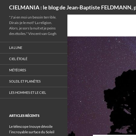
Recherche
CIELMANIA : le blog de Jean-Baptiste FELDMANN, p
"J'ai en moi un besoin terrible.
Dirais-je le mot? La religion.
Alors, je sors la nuit et je peins
des étoiles." Vincent van Gogh
LA LUNE
CIEL ÉTOILÉ
MÉTÉORES
SOLEIL ET PLANÈTES
LES HOMMES ET LE CIEL
ARTICLES RÉCENTS
Le télescope Inouye dévoile
l’incroyable surface du Soleil