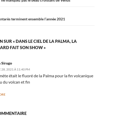
: ne manquez pas le beau croissant de Vénus
Antarès terminent ensemble l’année 2021
 SUR « DANS LE CIEL DE LA PALMA, LA
ARD FAIT SON SHOW »
 Sirugo
28, 2021 À 11:40 PM
ète était le fluoré de la Palma pour la fin volcanique
 du volcan et fin
DRE
COMMENTAIRE