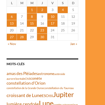
L
M
M
J
V
S
D
1
2
3
4
5
6
7
8
9
10
11
12
13
14
15
16
17
18
19
20
21
22
23
24
25
26
27
28
29
30
31
« Nov
Jan »
MOTS-CLÉS
amas des Pléiades
astronome
astéroïde
comète
aurore boréale
Chili
constellation d'Orion
constellation du Taureau
constellation de la Grande Ourse
Jupiter
croissant de Lune
ESO
ISS
Lune
lumière cendrée
lunette astronomique