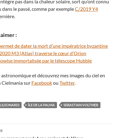
intègre pas dans la chaleur solaire, sort qu’ont connu
s dans le passé, comme par exemple
C/2019 Y4
ernière.
aimer :
ermet de dater la mort d’une impératrice byzantine
2020 M3 (Atlas) traverse le cœur d’Orion
owise immortalisée par le télescope Hubble
té astronomique et découvrez mes images du ciel en
 Cielmania sur
Facebook
ou
Twitter
.
1 (LEONARD)
ÎLE DE LA PALMA
SEBASTIAN VOLTMER
on
NT