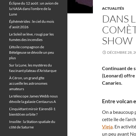
Éclipse du 12 août : un avion de
ACTUALITÉS
la NASA dans l’ombre de la
Lune
DANS L
Éphémérides : le ciel du mois
COMÈT
d’août 2026
Le Soleil se lève, rougi par les
SHOW
fumées des incendies
L’étoile compagnon de
Bételgeuse se dévoile un peu
DÉCEMBRE 28, 2
plus
Sur la Lune, les mystères du
Continuant de s
fascinant plateau d’Aristarque
(Leonard) offre 
À Céron, un grand gîte
Canaries.
accueille les astronomes
amateurs
Le télescope James Webb nous
Entre volcan et
dévoile la galaxie Centaurus A
L’inquiétant miroir Eärendil-1
On a beaucoup pa
bientôt en orbite ?
cette île de l’ar
Insolite : la Station spatiale du
Vieja
. En activi
côté de Saturne
un peu avant Noë