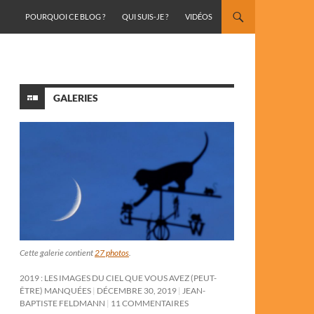
ALLER AU CONTENU
POURQUOI CE BLOG ?
QUI SUIS-JE ?
VIDÉOS
GALERIES
Cette galerie contient
27 photos
.
2019 : LES IMAGES DU CIEL QUE VOUS AVEZ (PEUT-
ÊTRE) MANQUÉES
DÉCEMBRE 30, 2019
JEAN-
BAPTISTE FELDMANN
11 COMMENTAIRES