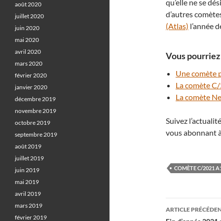
qu’elle ne se dés
août 2020
d’autres comète
juillet 2020
(Atlas)
l’année d
juin 2020
mai 2020
avril 2020
Vous pourriez 
mars 2020
Une comète p
février 2020
La comète C/
janvier 2020
La comète Ne
décembre 2019
novembre 2019
Suivez l’actuali
octobre 2019
vous abonnant à
septembre 2019
août 2019
juillet 2019
COMÈTE C/2021 A
juin 2019
mai 2019
avril 2019
Navigati
mars 2019
ARTICLE PRÉCÉDE
février 2019