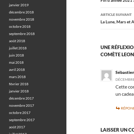
des
Fin d’année 2021 
janvier 2019
articles
décembre 2018
ARTICLE SUIVANT
novembre 2018
La Lune, Mars et 
octobre 2018
septembre 2018
août 2018
UNE RÉFLEXION
juillet 2018
COMÈTE LEON
juin 2018
mai 2018
avril 2018
Sébastien
mars 2018
DÉCEMBRE 
février 2018
Cette com
janvier 2018
un cadeau
décembre 2017
novembre 2017
RÉPON
octobre 2017
septembre 2017
août 2017
LAISSER UN 