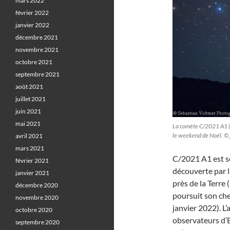
mars 2022
février 2022
janvier 2022
décembre 2021
novembre 2021
octobre 2021
septembre 2021
août 2021
juillet 2021
juin 2021
mai 2021
La comète C/2021 A1 (
le weekend de Noël. ©
avril 2021
mars 2021
C/2021 A1 est so
février 2021
découverte par 
janvier 2021
près de la Terre
décembre 2020
poursuit son chem
novembre 2020
janvier 2022). L’
octobre 2020
observateurs d’E
septembre 2020