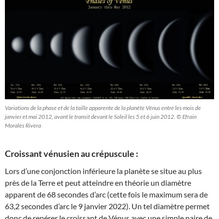
Variations de la phase et de la taille apparente de la planète Vénus entre les mois de
janvier et mai 2012, avant le transit devant le Soleil les 5 et 6 juin 2012. © Efrain
Morales Rivera
Croissant vénusien au crépuscule :
Lors d’une conjonction inférieure la planète se situe au plus
près de la Terre et peut atteindre en théorie un diamètre
apparent de 68 secondes d’arc (cette fois le maximum sera de
63,2 secondes d’arc le 9 janvier 2022). Un tel diamètre permet
donc de repérer le croissant de Vénus avec une simple paire de