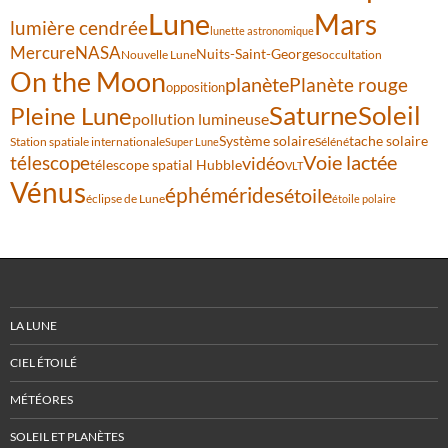
Lune
Mars
lumière cendrée
lunette astronomique
Mercure
NASA
Nuits-Saint-Georges
Nouvelle Lune
occultation
On the Moon
planète
Planète rouge
opposition
Saturne
Soleil
Pleine Lune
pollution lumineuse
Système solaire
tache solaire
Station spatiale internationale
Séléné
Super Lune
Voie lactée
télescope
vidéo
télescope spatial Hubble
VLT
Vénus
éphémérides
étoile
éclipse de Lune
étoile polaire
LA LUNE
CIEL ÉTOILÉ
MÉTÉORES
SOLEIL ET PLANÈTES