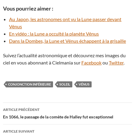
Vous pourriez aimer :
Au Japon, les astronomes ont vu la Lune passer devant
Vénus
En vidéo : la Lune a occulté la planète Vénus
Dans la Dombes, la Lune et Vénus échappent à la grisaille
Suivez l’actualité astronomique et découvrez mes images du
ciel en vous abonnant à Cielmania sur
Facebook
ou
Twitter
.
CONJONCTION INFÉRIEURE
SOLEIL
VÉNUS
Navigation
ARTICLE PRÉCÉDENT
des
En 1066, le passage de la comète de Halley fut exceptionnel
articles
ARTICLE SUIVANT