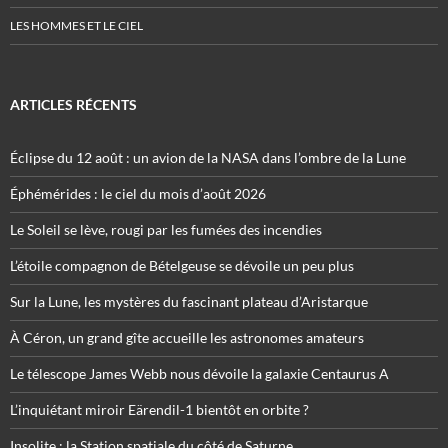
LES HOMMES ET LE CIEL
ARTICLES RÉCENTS
Éclipse du 12 août : un avion de la NASA dans l’ombre de la Lune
Éphémérides : le ciel du mois d’août 2026
Le Soleil se lève, rougi par les fumées des incendies
L’étoile compagnon de Bételgeuse se dévoile un peu plus
Sur la Lune, les mystères du fascinant plateau d’Aristarque
À Céron, un grand gîte accueille les astronomes amateurs
Le télescope James Webb nous dévoile la galaxie Centaurus A
L’inquiétant miroir Eärendil-1 bientôt en orbite ?
Insolite : la Station spatiale du côté de Saturne