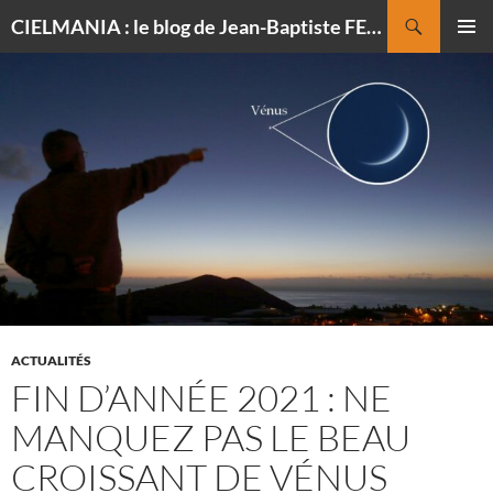
Recherche
CIELMANIA : le blog de Jean-Baptiste FELDMANN, photographe du ciel
ALLER
MENU
AU
PRINCI
CONTENU
ACTUALITÉS
FIN D’ANNÉE 2021 : NE
MANQUEZ PAS LE BEAU
CROISSANT DE VÉNUS