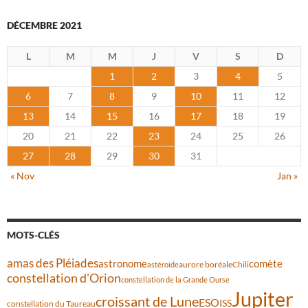
DÉCEMBRE 2021
L
M
M
J
V
S
D
1
2
3
4
5
6
7
8
9
10
11
12
13
14
15
16
17
18
19
20
21
22
23
24
25
26
27
28
29
30
31
« Nov
Jan »
MOTS-CLÉS
amas des Pléiades
comète
astronome
aurore boréale
astéroïde
Chili
constellation d'Orion
constellation de la Grande Ourse
Jupiter
croissant de Lune
ESO
ISS
constellation du Taureau