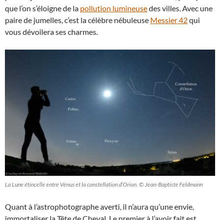
que l’on s’éloigne de la
pollution lumineuse
des villes. Avec une
paire de jumelles, c’est la célèbre nébuleuse
Messier 42
qui
vous dévoilera ses charmes.
La Lune étincelle entre Vénus et la constellation d’Orion. © Jean-Baptiste Feldmann
Quant à l’astrophotographe averti, il n’aura qu’une envie,
immortaliser la Tête de Cheval. Le premier à l’avoir fait est