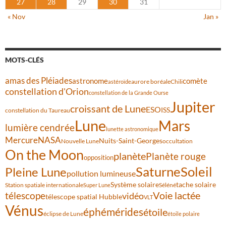
27
28
29
30
31
« Nov
Jan »
MOTS-CLÉS
amas des Pléiades
comète
astronome
aurore boréale
astéroïde
Chili
constellation d'Orion
constellation de la Grande Ourse
Jupiter
croissant de Lune
ESO
ISS
constellation du Taureau
Lune
Mars
lumière cendrée
lunette astronomique
Mercure
NASA
Nuits-Saint-Georges
Nouvelle Lune
occultation
On the Moon
planète
Planète rouge
opposition
Saturne
Soleil
Pleine Lune
pollution lumineuse
Système solaire
tache solaire
Station spatiale internationale
Séléné
Super Lune
Voie lactée
télescope
vidéo
télescope spatial Hubble
VLT
Vénus
éphémérides
étoile
éclipse de Lune
étoile polaire