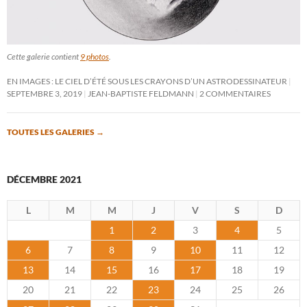
Cette galerie contient
9 photos
.
EN IMAGES : LE CIEL D’ÉTÉ SOUS LES CRAYONS D’UN ASTRODESSINATEUR
SEPTEMBRE 3, 2019
JEAN-BAPTISTE FELDMANN
2 COMMENTAIRES
TOUTES LES GALERIES
→
DÉCEMBRE 2021
L
M
M
J
V
S
D
1
2
3
4
5
6
7
8
9
10
11
12
13
14
15
16
17
18
19
20
21
22
23
24
25
26