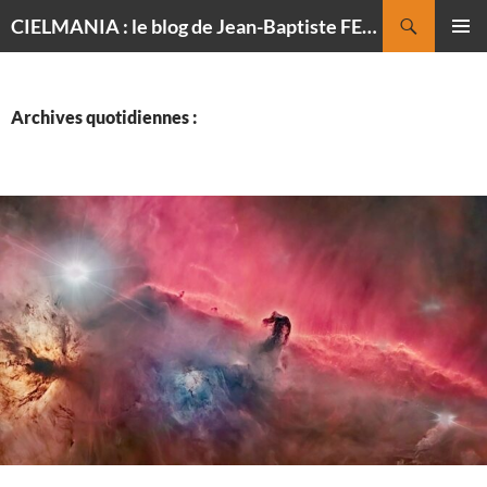
Recherche
CIELMANIA : le blog de Jean-Baptiste FELDMANN, photographe du ciel
ALLER
MENU
AU
PRINCI
CONTENU
Archives quotidiennes :