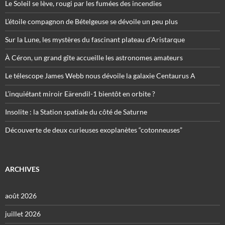
Le Soleil se lève, rougi par les fumées des incendies
L’étoile compagnon de Bételgeuse se dévoile un peu plus
Sur la Lune, les mystères du fascinant plateau d’Aristarque
À Céron, un grand gîte accueille les astronomes amateurs
Le télescope James Webb nous dévoile la galaxie Centaurus A
L’inquiétant miroir Eärendil-1 bientôt en orbite ?
Insolite : la Station spatiale du côté de Saturne
Découverte de deux curieuses exoplanètes “cotonneuses”
ARCHIVES
août 2026
juillet 2026