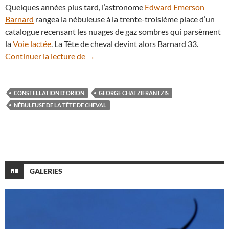
Quelques années plus tard, l’astronome
Edward Emerson
Barnard
rangea la nébuleuse à la trente-troisième place d’un
catalogue recensant les nuages de gaz sombres qui parsèment
la
Voie lactée
. La Tête de cheval devint alors Barnard 33.
Zoom sur la fascinante nébuleuse de la T
Continuer la lecture de
→
CONSTELLATION D'ORION
GEORGE CHATZIFRANTZIS
NÉBULEUSE DE LA TÊTE DE CHEVAL
GALERIES