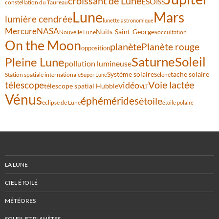
croissant de Lune
ESO
ISS
constellation du Taureau
Lune
Mars
lumière cendrée
lunette astronomique
Mercure
NASA
Nuits-Saint-Georges
Nouvelle Lune
occultation
On the Moon
planète
Planète rouge
opposition
Saturne
Soleil
Pleine Lune
pollution lumineuse
Système solaire
tache solaire
Station spatiale internationale
Séléné
Super Lune
Voie lactée
télescope
vidéo
télescope spatial Hubble
VLT
Vénus
éphémérides
étoile
éclipse de Lune
étoile polaire
LA LUNE
CIEL ÉTOILÉ
MÉTÉORES
SOLEIL ET PLANÈTES