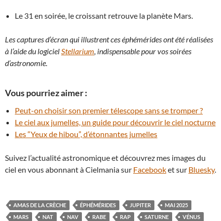
Le 31 en soirée, le croissant retrouve la planète Mars.
Les captures d’écran qui illustrent ces éphémérides ont été réalisées
à l’aide du logiciel
Stellarium
, indispensable pour vos soirées
d’astronomie.
Vous pourriez aimer :
Peut-on choisir son premier télescope sans se tromper ?
Le ciel aux jumelles, un guide pour découvrir le ciel nocturne
Les “Yeux de hibou”, d’étonnantes jumelles
Suivez l’actualité astronomique et découvrez mes images du
ciel en vous abonnant à Cielmania sur
Facebook
et sur
Bluesky
.
AMAS DE LA CRÈCHE
ÉPHÉMÉRIDES
JUPITER
MAI 2025
MARS
NAT
NAV
RABE
RAP
SATURNE
VÉNUS