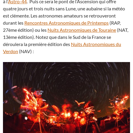
à l’
Astro-44
. Puis ce sera le pont de l’Ascension qui offre
quatre jours et trois nuits sans Lune, une aubaine si la météo
est clémente. Les astronomes amateurs se retrouveront
durant les
Rencontres Astronomiques de Printemps
(RAP,
27ème édition) ou les
Nuits Astronomiques de Touraine
(NAT,
13ème édition). Notez que dans le Sud de la France se
déroulera la première édition des
Nuits Astronomiques du
Verdon
(NAV) :