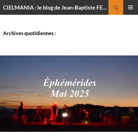
Recherche
CIELMANIA : le blog de Jean-Baptiste FELDMANN, photographe du ciel
ALLER
MENU
AU
PRINCI
CONTENU
Archives quotidiennes :