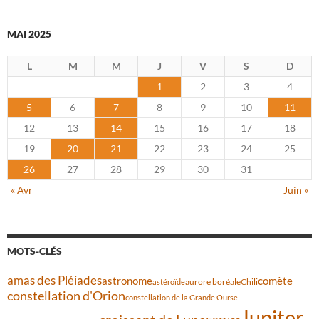
MAI 2025
L
M
M
J
V
S
D
1
2
3
4
5
6
7
8
9
10
11
12
13
14
15
16
17
18
19
20
21
22
23
24
25
26
27
28
29
30
31
« Avr
Juin »
MOTS-CLÉS
amas des Pléiades
comète
astronome
aurore boréale
astéroïde
Chili
constellation d'Orion
constellation de la Grande Ourse
Jupiter