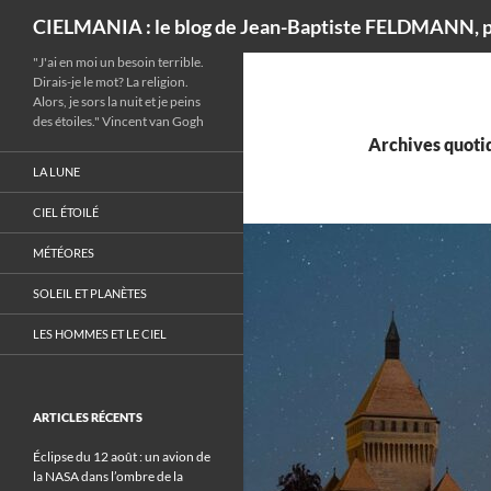
Recherche
CIELMANIA : le blog de Jean-Baptiste FELDMANN, p
"J'ai en moi un besoin terrible.
Dirais-je le mot? La religion.
Alors, je sors la nuit et je peins
des étoiles." Vincent van Gogh
Archives quotid
LA LUNE
CIEL ÉTOILÉ
MÉTÉORES
SOLEIL ET PLANÈTES
LES HOMMES ET LE CIEL
ARTICLES RÉCENTS
Éclipse du 12 août : un avion de
la NASA dans l’ombre de la