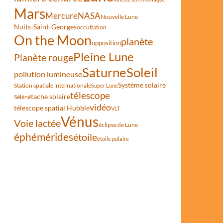
Mars
Mercure
NASA
Nouvelle Lune
Nuits-Saint-Georges
occultation
On the Moon
planète
opposition
Pleine Lune
Planète rouge
Saturne
Soleil
pollution lumineuse
Système solaire
Station spatiale internationale
Super Lune
télescope
tache solaire
Séléné
vidéo
télescope spatial Hubble
VLT
Vénus
Voie lactée
éclipse de Lune
éphémérides
étoile
étoile polaire