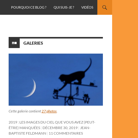
ALLER AU CONTENU
POURQUOI CE BLOG ?
QUI SUIS-JE ?
VIDÉOS
GALERIES
Cette galerie contient
27 photos
.
2019 : LES IMAGES DU CIEL QUE VOUS AVEZ (PEUT-
ÊTRE) MANQUÉES
DÉCEMBRE 30, 2019
JEAN-
BAPTISTE FELDMANN
11 COMMENTAIRES