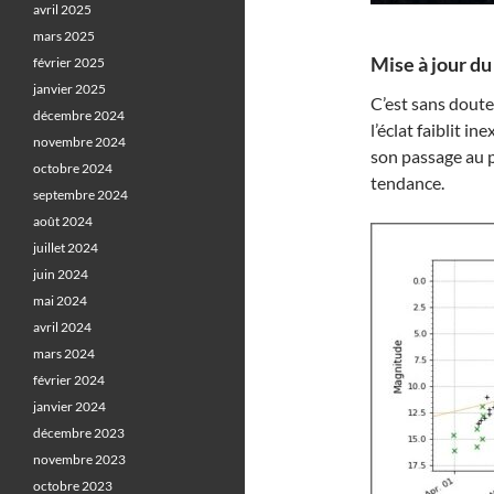
avril 2025
mars 2025
Mise à jour du 
février 2025
janvier 2025
C’est sans dout
décembre 2024
l’éclat faiblit i
novembre 2024
son passage au pl
octobre 2024
tendance.
septembre 2024
août 2024
juillet 2024
juin 2024
mai 2024
avril 2024
mars 2024
février 2024
janvier 2024
décembre 2023
novembre 2023
octobre 2023