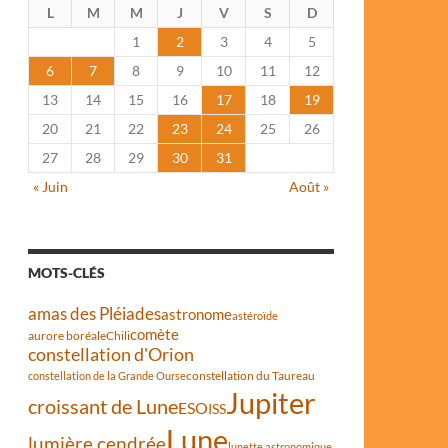
L
M
M
J
V
S
D
1
2
3
4
5
6
7
8
9
10
11
12
13
14
15
16
17
18
19
20
21
22
23
24
25
26
27
28
29
30
31
« Juin
Août »
MOTS-CLÉS
amas des Pléiades
astronome
astéroïde
comète
aurore boréale
Chili
constellation d'Orion
constellation du Taureau
constellation de la Grande Ourse
Jupiter
croissant de Lune
ESO
ISS
Lune
lumière cendrée
lunette astronomique