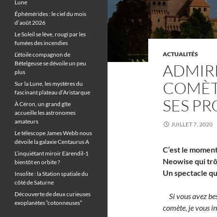
Lune
Éphémérides : le ciel du mois
d’août 2026
Le Soleil se lève, rougi par les
fumées des incendies
ACTUALITÉS
L’étoile compagnon de
Bételgeuse se dévoile un peu
ADMIRE
plus
COMÈTE
Sur la Lune, les mystères du
fascinant plateau d’Aristarque
SES P
À Céron, un grand gîte
accueille les astronomes
amateurs
JUILLET 7, 2020
Le télescope James Webb nous
dévoile la galaxie Centaurus A
C’est le moment
L’inquiétant miroir Eärendil-1
Neowise qui trôn
bientôt en orbite ?
Un spectacle qu’
Insolite : la Station spatiale du
côté de Saturne
Découverte de deux curieuses
Si vous avez be
exoplanètes “cotonneuses”
comète, je vous in