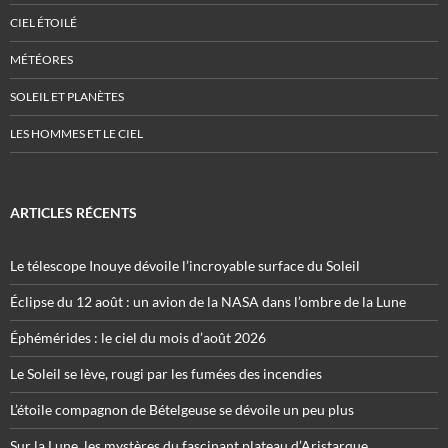
CIEL ÉTOILÉ
MÉTÉORES
SOLEIL ET PLANÈTES
LES HOMMES ET LE CIEL
ARTICLES RÉCENTS
Le télescope Inouye dévoile l’incroyable surface du Soleil
Éclipse du 12 août : un avion de la NASA dans l’ombre de la Lune
Éphémérides : le ciel du mois d’août 2026
Le Soleil se lève, rougi par les fumées des incendies
L’étoile compagnon de Bételgeuse se dévoile un peu plus
Sur la Lune, les mystères du fascinant plateau d’Aristarque