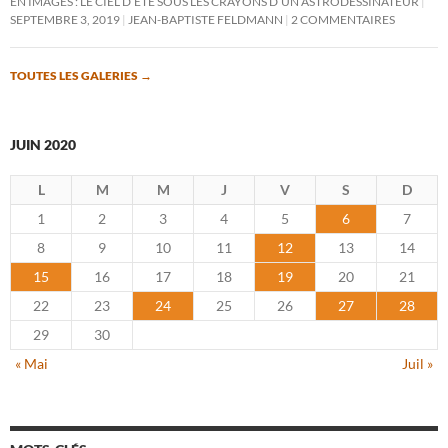
EN IMAGES : LE CIEL D’ÉTÉ SOUS LES CRAYONS D’UN ASTRODESSINATEUR
SEPTEMBRE 3, 2019
JEAN-BAPTISTE FELDMANN
2 COMMENTAIRES
TOUTES LES GALERIES
→
JUIN 2020
L
M
M
J
V
S
D
1
2
3
4
5
6
7
8
9
10
11
12
13
14
15
16
17
18
19
20
21
22
23
24
25
26
27
28
29
30
« Mai
Juil »