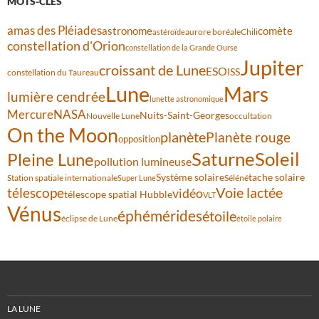
MOTS-CLÉS
amas des Pléiades
comète
astronome
aurore boréale
astéroïde
Chili
constellation d'Orion
constellation de la Grande Ourse
Jupiter
croissant de Lune
ESO
ISS
constellation du Taureau
Lune
Mars
lumière cendrée
lunette astronomique
Mercure
NASA
Nuits-Saint-Georges
Nouvelle Lune
occultation
On the Moon
planète
Planète rouge
opposition
Saturne
Soleil
Pleine Lune
pollution lumineuse
Système solaire
tache solaire
Station spatiale internationale
Séléné
Super Lune
Voie lactée
télescope
vidéo
télescope spatial Hubble
VLT
Vénus
éphémérides
étoile
éclipse de Lune
étoile polaire
LA LUNE