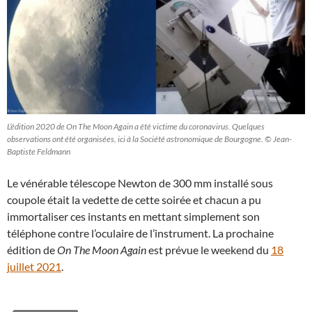
L’édition 2020 de On The Moon Again a été victime du coronavirus. Quelques
observations ont été organisées, ici à la Société astronomique de Bourgogne. © Jean-
Baptiste Feldmann
Le vénérable télescope Newton de 300 mm installé sous
coupole était la vedette de cette soirée et chacun a pu
immortaliser ces instants en mettant simplement son
téléphone contre l’oculaire de l’instrument. La prochaine
édition de
On The Moon Again
est prévue le weekend du
18
juillet 2021
.