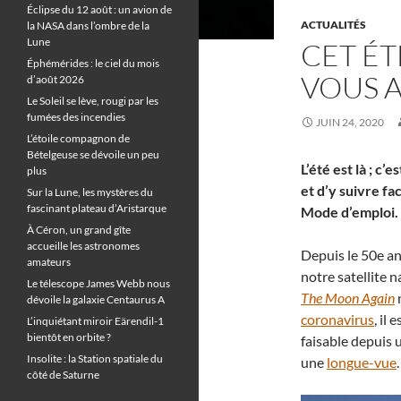
Éclipse du 12 août : un avion de
ACTUALITÉS
la NASA dans l’ombre de la
Lune
CET ÉT
Éphémérides : le ciel du mois
VOUS A
d’août 2026
Le Soleil se lève, rougi par les
fumées des incendies
JUIN 24, 2020
L’étoile compagnon de
Bételgeuse se dévoile un peu
L’été est là ; c’
plus
et d’y suivre fa
Sur la Lune, les mystères du
fascinant plateau d’Aristarque
Mode d’emploi.
À Céron, un grand gîte
accueille les astronomes
Depuis le 50e a
amateurs
notre satellite 
Le télescope James Webb nous
The Moon Again
n
dévoile la galaxie Centaurus A
coronavirus
, il
L’inquiétant miroir Eärendil-1
bientôt en orbite ?
faisable depuis u
Insolite : la Station spatiale du
une
longue-vue
.
côté de Saturne