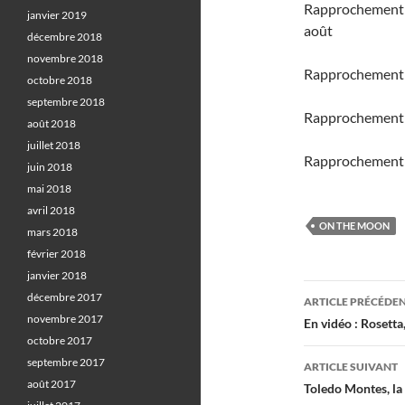
Rapprochement
janvier 2019
août
décembre 2018
novembre 2018
Rapprochement
octobre 2018
septembre 2018
Rapprochement
août 2018
juillet 2018
Rapprochement
juin 2018
mai 2018
avril 2018
ON THE MOON
mars 2018
février 2018
janvier 2018
Navigati
décembre 2017
ARTICLE PRÉCÉDE
novembre 2017
des
En vidéo : Rosetta
octobre 2017
articles
septembre 2017
ARTICLE SUIVANT
août 2017
Toledo Montes, la