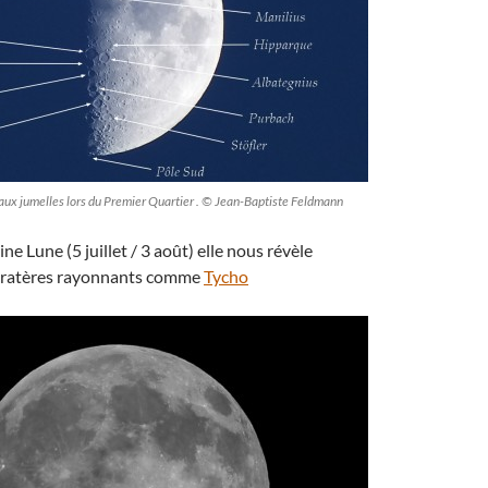
aux jumelles lors du Premier Quartier . © Jean-Baptiste Feldmann
ine Lune (5 juillet / 3 août) elle nous révèle
cratères rayonnants comme
Tycho