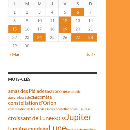
L
M
M
J
V
S
D
1
2
3
4
5
6
7
8
9
10
11
12
13
14
15
16
17
18
19
20
21
22
23
24
25
26
27
28
29
30
« Mai
Juil »
MOTS-CLÉS
amas des Pléiades
astronome
astéroïde
comète
aurore boréale
Chili
constellation d'Orion
constellation du Taureau
constellation de la Grande Ourse
Jupiter
croissant de Lune
ESO
ISS
Lune
lumière cendrée
lunette astronomique