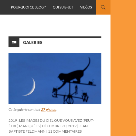
ALLER AU CONTENU
POURQUOI CE BLOG ?
QUI SUIS-JE ?
VIDÉOS
GALERIES
Cette galerie contient
27 photos
.
2019 : LES IMAGES DU CIEL QUE VOUS AVEZ (PEUT-
ÊTRE) MANQUÉES
DÉCEMBRE 30, 2019
JEAN-
BAPTISTE FELDMANN
11 COMMENTAIRES