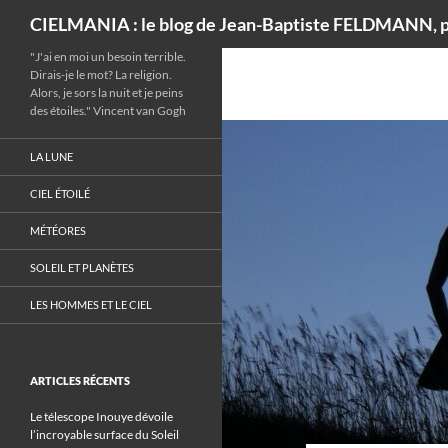
Recherche
CIELMANIA : le blog de Jean-Baptiste FELDMANN, p
"J'ai en moi un besoin terrible.
Dirais-je le mot? La religion.
Alors, je sors la nuit et je peins
des étoiles." Vincent van Gogh
LA LUNE
CIEL ÉTOILÉ
MÉTÉORES
SOLEIL ET PLANÈTES
LES HOMMES ET LE CIEL
ARTICLES RÉCENTS
Le télescope Inouye dévoile
l’incroyable surface du Soleil