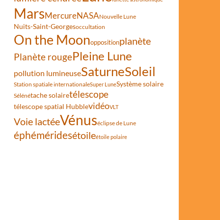
Mars
Mercure
NASA
Nouvelle Lune
Nuits-Saint-Georges
occultation
On the Moon
planète
opposition
Pleine Lune
Planète rouge
Saturne
Soleil
pollution lumineuse
Système solaire
Station spatiale internationale
Super Lune
télescope
tache solaire
Séléné
vidéo
télescope spatial Hubble
VLT
Vénus
Voie lactée
éclipse de Lune
éphémérides
étoile
étoile polaire