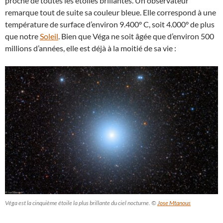
proche de toutes les étoiles brillantes. Un observateur
remarque tout de suite sa couleur bleue. Elle correspond à une
température de surface d’environ 9.400° C, soit 4.000° de plus
que notre
Soleil
. Bien que Véga ne soit âgée que d’environ 500
millions d’années, elle est déjà à la moitié de sa vie :
Véga est la cinquième étoile la plus brillante du ciel nocturne. ©
Jose Mtanous