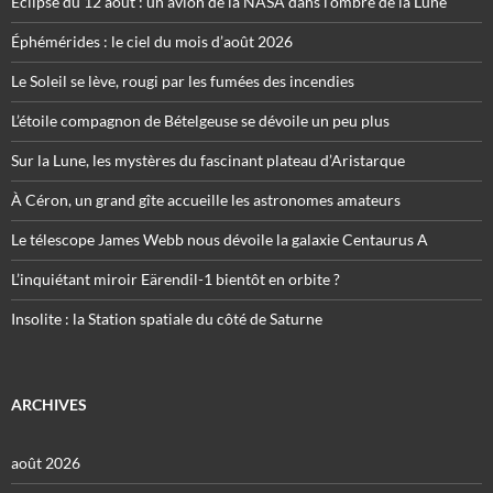
Éclipse du 12 août : un avion de la NASA dans l’ombre de la Lune
Éphémérides : le ciel du mois d’août 2026
Le Soleil se lève, rougi par les fumées des incendies
L’étoile compagnon de Bételgeuse se dévoile un peu plus
Sur la Lune, les mystères du fascinant plateau d’Aristarque
À Céron, un grand gîte accueille les astronomes amateurs
Le télescope James Webb nous dévoile la galaxie Centaurus A
L’inquiétant miroir Eärendil-1 bientôt en orbite ?
Insolite : la Station spatiale du côté de Saturne
ARCHIVES
août 2026