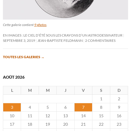
Cette galerie contient
9 photos
.
EN IMAGES : LE CIEL D’ÉTÉ SOUS LES CRAYONS D’UN ASTRODESSINATEUR
SEPTEMBRE 3, 2019
JEAN-BAPTISTE FELDMANN
2 COMMENTAIRES
TOUTES LES GALERIES
→
AOÛT 2026
L
M
M
J
V
S
D
1
2
3
4
5
6
7
8
9
10
11
12
13
14
15
16
17
18
19
20
21
22
23