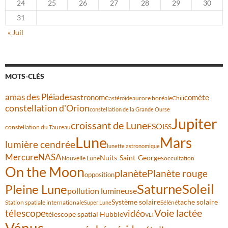
24
25
26
27
28
29
30
31
« Juil
MOTS-CLÉS
amas des Pléiades
comète
astronome
aurore boréale
astéroïde
Chili
constellation d'Orion
constellation de la Grande Ourse
Jupiter
croissant de Lune
ESO
ISS
constellation du Taureau
Lune
Mars
lumière cendrée
lunette astronomique
Mercure
NASA
Nuits-Saint-Georges
Nouvelle Lune
occultation
On the Moon
planète
Planète rouge
opposition
Saturne
Soleil
Pleine Lune
pollution lumineuse
Système solaire
tache solaire
Station spatiale internationale
Séléné
Super Lune
Voie lactée
télescope
vidéo
télescope spatial Hubble
VLT