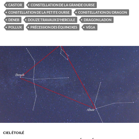
CASTOR
CONSTELLATION DE LA GRANDE OURSE
CONSTELLATION DE LA PETITE OURSE
CONSTELLATION DU DRAGON
DENEB
DOUZE TRAVAUX D'HERCULE
DRAGON LADON
POLLUX
PRÉCESSION DES ÉQUINOXES
VÉGA
CIEL ÉTOILÉ