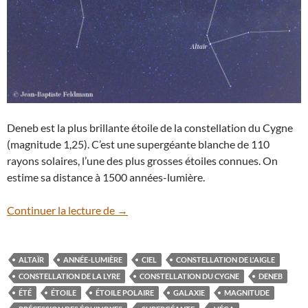
Deneb est la plus brillante étoile de la constellation du Cygne
(magnitude 1,25). C’est une supergéante blanche de 110
rayons solaires, l’une des plus grosses étoiles connues. On
estime sa distance à 1500 années-lumière.
Le triangle d’été
Continuer la lecture de
→
ALTAÏR
ANNÉE-LUMIÈRE
CIEL
CONSTELLATION DE L'AIGLE
CONSTELLATION DE LA LYRE
CONSTELLATION DU CYGNE
DENEB
ÉTÉ
ÉTOILE
ÉTOILE POLAIRE
GALAXIE
MAGNITUDE