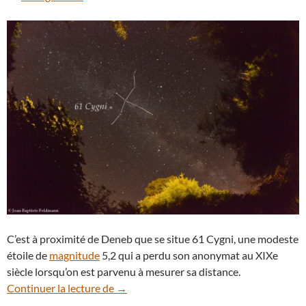
C’est à proximité de Deneb que se situe 61 Cygni, une modeste
étoile de
magnitude
5,2 qui a perdu son anonymat au XIXe
siècle lorsqu’on est parvenu à mesurer sa distance.
61 Cygni, première étoile dont on a mesu
Continuer la lecture de
→