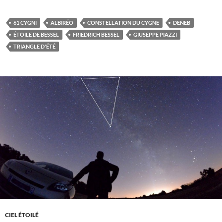
61 CYGNI
ALBIRÉO
CONSTELLATION DU CYGNE
DENEB
ÉTOILE DE BESSEL
FRIEDRICH BESSEL
GIUSEPPE PIAZZI
TRIANGLE D'ÉTÉ
CIEL ÉTOILÉ