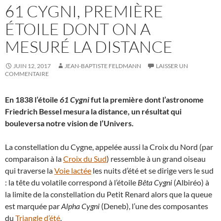
61 CYGNI, PREMIÈRE
ÉTOILE DONT ON A
MESURÉ LA DISTANCE
JUIN 12, 2017
JEAN-BAPTISTE FELDMANN
LAISSER UN
COMMENTAIRE
En 1838 l’étoile
61 Cygni
fut la première dont l’astronome
Friedrich Bessel mesura la distance, un résultat qui
bouleversa notre vision de l’Univers.
La constellation du Cygne, appelée aussi la Croix du Nord (par
comparaison à la
Croix du Sud
) ressemble à un grand oiseau
qui traverse la
Voie lactée
les nuits d’été et se dirige vers le sud
: la tête du volatile correspond à l’étoile
Bêta Cygni
(Albiréo) à
la limite de la constellation du Petit Renard alors que la queue
est marquée par
Alpha Cygni
(Deneb), l’une des composantes
du
Triangle d’été
.