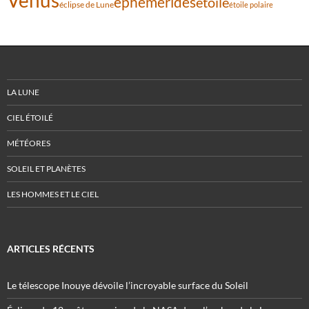
Vénus
éphémérides
étoile
éclipse de Lune
étoile polaire
LA LUNE
CIEL ÉTOILÉ
MÉTÉORES
SOLEIL ET PLANÈTES
LES HOMMES ET LE CIEL
ARTICLES RÉCENTS
Le télescope Inouye dévoile l’incroyable surface du Soleil