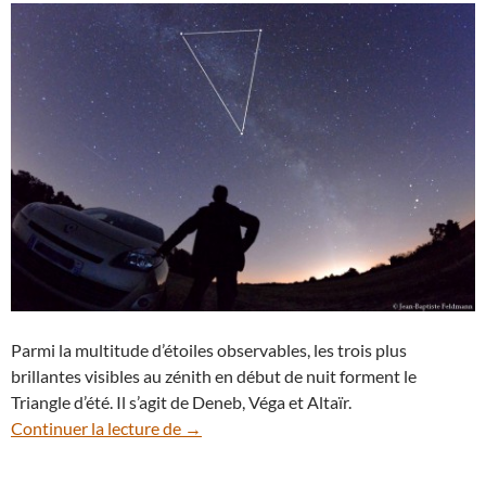
Parmi la multitude d’étoiles observables, les trois plus
brillantes visibles au zénith en début de nuit forment le
Triangle d’été. Il s’agit de Deneb, Véga et Altaïr.
Le Triangle d’été, un spectacle à admirer 
Continuer la lecture de
→