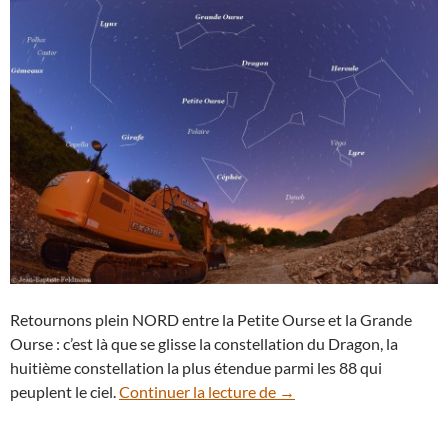
Retournons plein NORD entre la Petite Ourse et la Grande
Ourse : c’est là que se glisse la constellation du Dragon, la
huitième constellation la plus étendue parmi les 88 qui
La constellation du Drag
peuplent le ciel.
Continuer la lecture de
→