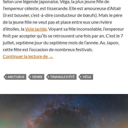
Selon une légende japonaise, Véga, la plus jeune fille de
l’empereur céleste, est tisserande. Elle est amoureuse d’Altaïr
(il est bouvier, c’est-à-dire conducteur de bœufs). Mais le père
de la jeune fille ne veut pas et place entre eux une rivière
d’étoiles, la
Voie lactée
. Voyant sa fille inconsolable, l’empereur
finit par accepter qu’ils se retrouvent une fois par an. C’est le 7
juillet, septième jour du septième mois de l’année. Au Japon,
cette fête est l’occasion de nombreux festivals.
Zoom sur Véga, la plus belle étoile du ciel
Continuer la lecture de
→
ARCTURUS
DENEB
TRIANGLE D'ÉTÉ
VÉGA