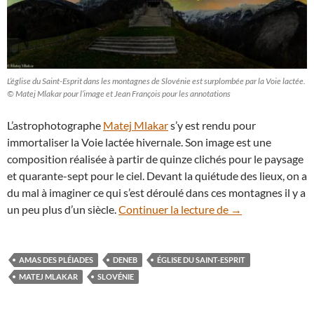
L’église du Saint-Esprit dans les montagnes de Slovénie est surplombée par la Voie lactée.
© Matej Mlakar pour l’image et Jean François pour les annotations
L’astrophotographe
Matej Mlakar
s’y est rendu pour
immortaliser la Voie lactée hivernale. Son image est une
composition réalisée à partir de quinze clichés pour le paysage
et quarante-sept pour le ciel. Devant la quiétude des lieux, on a
du mal à imaginer ce qui s’est déroulé dans ces montagnes il y a
En Slovénie, la V
un peu plus d’un siècle.
Continuer la lecture de
→
AMAS DES PLÉIADES
DENEB
ÉGLISE DU SAINT-ESPRIT
MATEJ MLAKAR
SLOVÉNIE