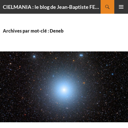
Recherche
CIELMANIA : le blog de Jean-Baptiste FELDMANN, photographe du ciel
ALLER
MENU
AU
PRINCI
CONTENU
Archives par mot-clé : Deneb