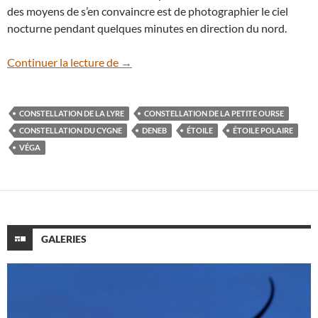
des moyens de s’en convaincre est de photographier le ciel
nocturne pendant quelques minutes en direction du nord.
Elle tourne, elle tourne…
Continuer la lecture de
→
CONSTELLATION DE LA LYRE
CONSTELLATION DE LA PETITE OURSE
CONSTELLATION DU CYGNE
DENEB
ÉTOILE
ÉTOILE POLAIRE
VÉGA
GALERIES