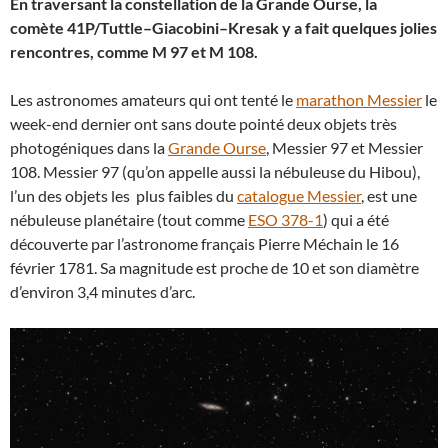
En traversant la constellation de la Grande Ourse, la
comète 41P/Tuttle–Giacobini–Kresak y a fait quelques jolies
rencontres, comme M 97 et M 108.
Les astronomes amateurs qui ont tenté le
marathon Messier
le
week-end dernier ont sans doute pointé deux objets très
photogéniques dans la
Grande Ourse
, Messier 97 et Messier
108. Messier 97 (qu’on appelle aussi la nébuleuse du Hibou),
l’un des objets les plus faibles du
catalogue Messier
, est une
nébuleuse planétaire (tout comme
ESO 378-1
) qui a été
découverte par l’astronome français Pierre Méchain le 16
février 1781. Sa magnitude est proche de 10 et son diamètre
d’environ 3,4 minutes d’arc.