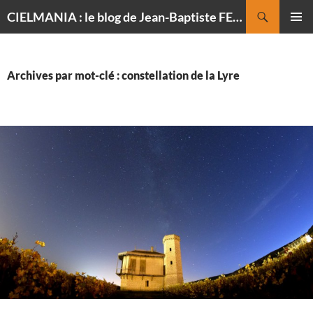
Recherche
CIELMANIA : le blog de Jean-Baptiste FELDMANN, photographe du ciel
ALLER
MENU
AU
PRINCI
CONTENU
Archives par mot-clé : constellation de la Lyre