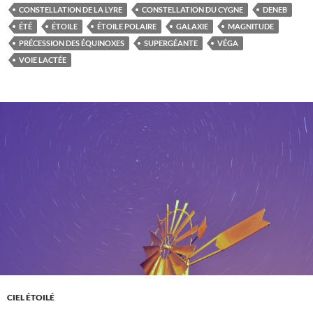
CONSTELLATION DE LA LYRE
CONSTELLATION DU CYGNE
DENEB
ÉTÉ
ÉTOILE
ÉTOILE POLAIRE
GALAXIE
MAGNITUDE
PRÉCESSION DES ÉQUINOXES
SUPERGÉANTE
VÉGA
VOIE LACTÉE
CIEL ÉTOILÉ