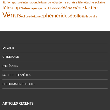
Système solaire
tache solaire
Station spatiale internationale
Séléné
Super Lune
Voie lactée
télescope
vidéo
télescope spatial Hubble
VLT
Vénus
éphémérides
étoile
éclipse de Lune
étoile polaire
LA LUNE
CIEL ÉTOILÉ
MÉTÉORES
SOLEIL ET PLANÈTES
LES HOMMES ET LE CIEL
ARTICLES RÉCENTS