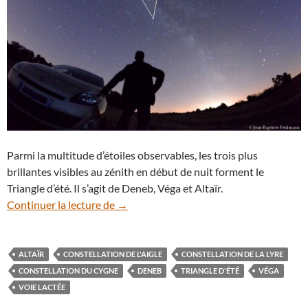
Parmi la multitude d’étoiles observables, les trois plus
brillantes visibles au zénith en début de nuit forment le
Triangle d’été. Il s’agit de Deneb, Véga et Altaïr.
Le Triangle d’été, un spectacle à admirer 
Continuer la lecture de
→
ALTAÏR
CONSTELLATION DE L'AIGLE
CONSTELLATION DE LA LYRE
CONSTELLATION DU CYGNE
DENEB
TRIANGLE D'ÉTÉ
VÉGA
VOIE LACTÉE