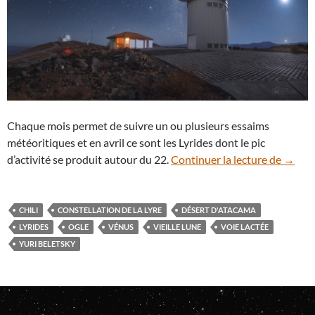
Chaque mois permet de suivre un ou plusieurs essaims
météoritiques et en avril ce sont les Lyrides dont le pic
Pluie 
d’activité se produit autour du 22.
Continuer la lecture de
→
CHILI
CONSTELLATION DE LA LYRE
DÉSERT D'ATACAMA
LYRIDES
OGLE
VÉNUS
VIEILLE LUNE
VOIE LACTÉE
YURI BELETSKY