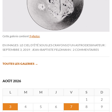
Cette galerie contient
9 photos
.
EN IMAGES : LE CIEL D’ÉTÉ SOUS LES CRAYONS D’UN ASTRODESSINATEUR
SEPTEMBRE 3, 2019
JEAN-BAPTISTE FELDMANN
2 COMMENTAIRES
TOUTES LES GALERIES
→
AOÛT 2026
L
M
M
J
V
S
D
1
2
3
4
5
6
7
8
9