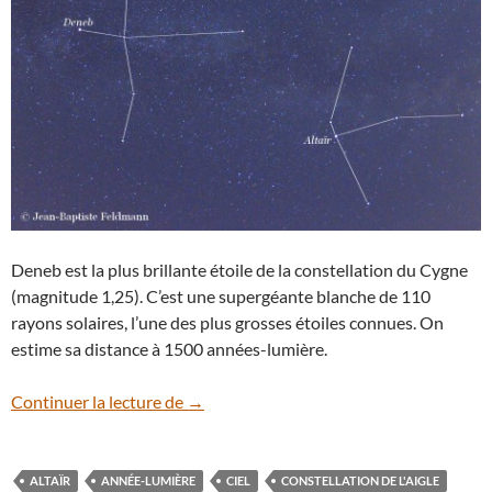
Deneb est la plus brillante étoile de la constellation du Cygne
(magnitude 1,25). C’est une supergéante blanche de 110
rayons solaires, l’une des plus grosses étoiles connues. On
estime sa distance à 1500 années-lumière.
Le triangle d’été
Continuer la lecture de
→
ALTAÏR
ANNÉE-LUMIÈRE
CIEL
CONSTELLATION DE L'AIGLE