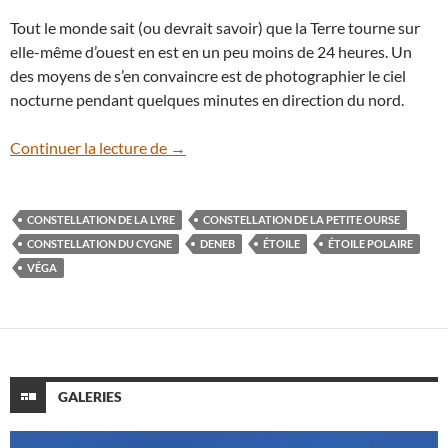
Tout le monde sait (ou devrait savoir) que la Terre tourne sur
elle-même d’ouest en est en un peu moins de 24 heures. Un
des moyens de s’en convaincre est de photographier le ciel
nocturne pendant quelques minutes en direction du nord.
Elle tourne, elle tourne…
Continuer la lecture de
→
CONSTELLATION DE LA LYRE
CONSTELLATION DE LA PETITE OURSE
CONSTELLATION DU CYGNE
DENEB
ÉTOILE
ÉTOILE POLAIRE
VÉGA
GALERIES