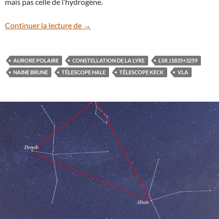
mais pas celle de l’hydrogène.
Une aurore polaire observée sur une nai
Continuer la lecture de
→
AURORE POLAIRE
CONSTELLATION DE LA LYRE
LSR J1835+3259
NAINE BRUNE
TÉLESCOPE HALE
TÉLESCOPE KECK
VLA