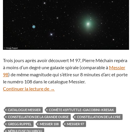
Trois jours après avoir découvert M 97, Pierre Méchain repéra
à moins d’un degré une galaxie spirale (comparable à
Messier
98
) de même magnitude qui s’étire sur 8 minutes d’arc et porte
le numéro 108 dans le catalogue Messier.
41P/Tuttle–Giacobini–Kresak, une comè
Continuer la lecture de
→
CATALOGUE MESSIER
COMÈTE 41P/TUTTLE–GIACOBINI–KRESAK
CONSTELLATION DE LA GRANDE OURSE
CONSTELLATION DE LA LYRE
GREGG RUPPEL
MESSIER 108
MESSIER 97
NÉBULEUSE DU HIBOU