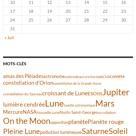
10
11
12
13
14
15
16
17
18
19
20
21
22
23
24
25
26
27
28
29
30
31
« Juil
MOTS-CLÉS
amas des Pléiades
comète
astronome
aurore boréale
astéroïde
Chili
constellation d'Orion
constellation de la Grande Ourse
Jupiter
croissant de Lune
ESO
ISS
constellation du Taureau
Lune
Mars
lumière cendrée
lunette astronomique
Mercure
NASA
Nuits-Saint-Georges
Nouvelle Lune
occultation
On the Moon
planète
Planète rouge
opposition
Saturne
Soleil
Pleine Lune
pollution lumineuse