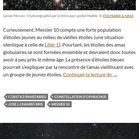
L’amas Messier 10 photographié par le télescope spatial Hubble. ©
ESA/Hubble & NASA
Curieusement, Messier 10 compte une forte population
d’étoiles jeunes au milieu de vieilles étoiles (une situation
identique à celle de
Liller 1
). Pourtant, les étoiles des amas
globulaires se sont formées ensemble et devraient donc toutes
avoir à peu près le même âge. La présence d’étoiles bleues
pourrait s’expliquer par la rencontre de l’amas vieillissant avec
La comète C/
un groupe de jeunes étoiles.
Continuer la lecture de
→
C/2017 K2 (PANSTARRS)
CONSTELLATION D'OPHIUCHUS
JOSÉ J. CHAMBÓ BRIS
MESSIER 10