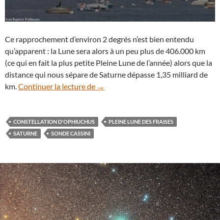
Ce rapprochement d’environ 2 degrés n’est bien entendu
qu’apparent : la Lune sera alors à un peu plus de 406.000 km
(ce qui en fait la plus petite Pleine Lune de l’année) alors que la
distance qui nous sépare de Saturne dépasse 1,35 milliard de
9 juin : admirez Saturne dans le silla
km.
Continuer la lecture de
→
CONSTELLATION D'OPHIUCHUS
PLEINE LUNE DES FRAISES
SATURNE
SONDE CASSINI