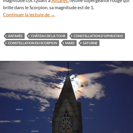
magnitude 0,6. Quant à
Antarès
, l’étoile supergéante rouge qui
brille dans le Scorpion, sa magnitude est de 1.
Saturne, Mars et Antarès s’alignent au c
Continuer la lecture de
→
ANTARÈS
CHÂTEAU DE LA TOUR
CONSTELLATION D'OPHIUCHUS
CONSTELLATION DU SCORPION
MARS
SATURNE