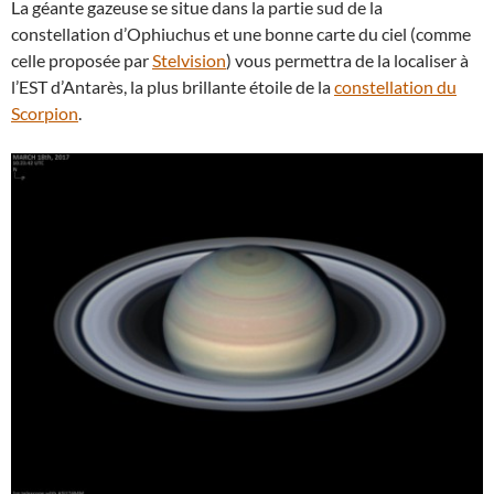
La géante gazeuse se situe dans la partie sud de la
constellation d’Ophiuchus et une bonne carte du ciel (comme
celle proposée par
Stelvision
) vous permettra de la localiser à
l’EST d’Antarès, la plus brillante étoile de la
constellation du
Scorpion
.