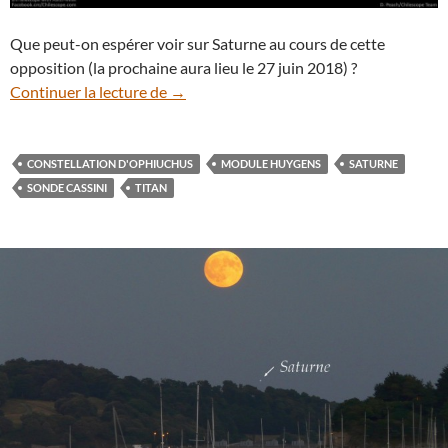
Que peut-on espérer voir sur Saturne au cours de cette
opposition (la prochaine aura lieu le 27 juin 2018) ?
La planète Saturne au plus près de la Ter
Continuer la lecture de
→
CONSTELLATION D'OPHIUCHUS
MODULE HUYGENS
SATURNE
SONDE CASSINI
TITAN