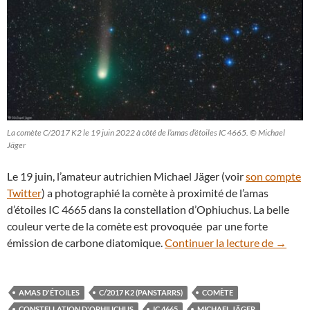
La comète C/2017 K2 le 19 juin 2022 à côté de l’amas d’étoiles IC 4665. © Michael
Jäger
Le 19 juin, l’amateur autrichien Michael Jäger (voir
son compte
Twitter
) a photographié la comète à proximité de l’amas
d’étoiles IC 4665 dans la constellation d’Ophiuchus. La belle
couleur verte de la comète est provoquée par une forte
Voici C
émission de carbone diatomique.
Continuer la lecture de
→
AMAS D'ÉTOILES
C/2017 K2 (PANSTARRS)
COMÈTE
CONSTELLATION D'OPHIUCHUS
IC 4665
MICHAEL JÄGER