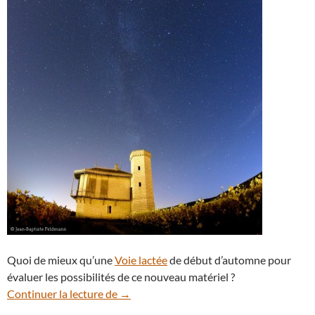
Quoi de mieux qu’une
Voie lactée
de début d’automne pour
évaluer les possibilités de ce nouveau matériel ?
La Voie lactée se dessine au-dessus du c
Continuer la lecture de
→