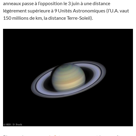
anneaux passe à l’opposition le 3 juin à une distance
légèrement supérieure à 9 Unités Astronomiques (l’U.A. vaut
150 millions de km, la distance Terre-Soleil).