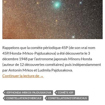
Rappelons que la comète périodique 45P (de son vrai nom
45P/Honda-Mrkos-Pajdusakova) a été découverte le 3
décembre 1948 par l’astronome japonais Minoru Honda
(auteur de 12 découvertes cométaires) puis indépendamment
par Antonin Mrkos et Ludmila Pajdusakova.
Moins lumineuse que prévu, la comète 4
Continuer la lecture de
→
45P/HONDA-MRKOS-PAJDUSAKOVA
COMÈTE 45P
CONSTELLATION D'HERCULE
CONSTELLATION D'OPHIUCHUS