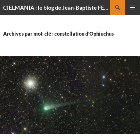
Recherche
CIELMANIA : le blog de Jean-Baptiste FELDMANN, photographe du ciel
ALLER
MENU
AU
PRINCI
CONTENU
Archives par mot-clé : constellation d’Ophiuchus