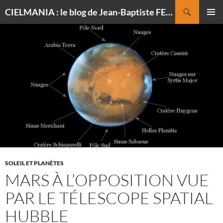
Recherche
CIELMANIA : le blog de Jean-Baptiste FELDMANN, photographe du ciel
ALLER
MENU
AU
PRINCI
CONTENU
SOLEIL ET PLANÈTES
MARS À L’OPPOSITION VUE
PAR LE TÉLESCOPE SPATIAL
HUBBLE