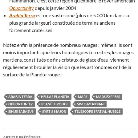
Flammarion. C’est cette région qu’explore le rover américain
Opportunity
depuis janvier 2004
Arabia Terra
est une vaste zone (plus de 5.000 km dans sa
plus grande largeur) constituée de terrains anciens
fortement cratérisés
Notez enfin la présence de nombreux nuages ; même s’ils sont
moins importants que leurs homologues terrestres, les nuages
martiens, constitués de fins cristaux de glace d’eau, viennent
régulièrement brouiller la vision que les astronomes ont de la
surface de la Planète rouge.
ARABIA TERRA
HELLAS PLANITIA
MARS
MARS EXPRESS
OPPORTUNITY
PLANÈTE ROUGE
SINUS MERIDIANI
SINUS SABAEUS
SYRTIS MAJOR
TÉLESCOPE SPATIAL HUBBLE
Navigation
ARTICLE PRÉCÉDENT