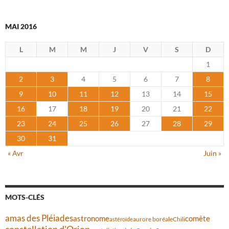
MAI 2016
L
M
M
J
V
S
D
1
2
3
4
5
6
7
8
9
10
11
12
13
14
15
16
17
18
19
20
21
22
23
24
25
26
27
28
29
30
31
« Avr
Juin »
MOTS-CLÉS
amas des Pléiades
comète
astronome
aurore boréale
astéroïde
Chili