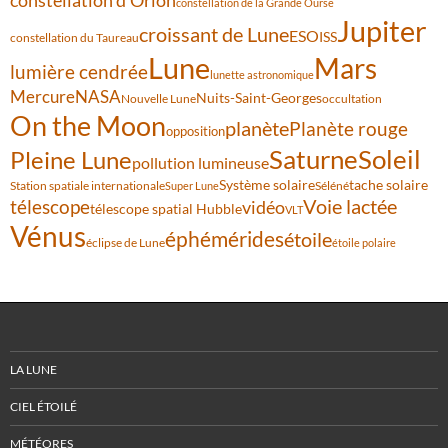
constellation d'Orion
constellation de la Grande Ourse
Jupiter
croissant de Lune
ESO
ISS
constellation du Taureau
Lune
Mars
lumière cendrée
lunette astronomique
Mercure
NASA
Nuits-Saint-Georges
Nouvelle Lune
occultation
On the Moon
planète
Planète rouge
opposition
Saturne
Soleil
Pleine Lune
pollution lumineuse
Système solaire
tache solaire
Station spatiale internationale
Séléné
Super Lune
Voie lactée
télescope
vidéo
télescope spatial Hubble
VLT
Vénus
éphémérides
étoile
éclipse de Lune
étoile polaire
LA LUNE
CIEL ÉTOILÉ
MÉTÉORES