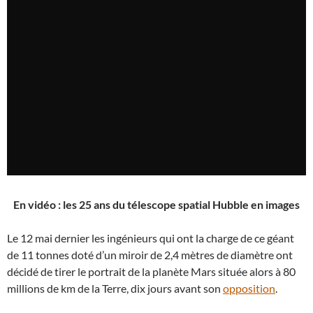
En vidéo : les 25 ans du télescope spatial Hubble en images
Le 12 mai dernier les ingénieurs qui ont la charge de ce géant
de 11 tonnes doté d’un miroir de 2,4 mètres de diamètre ont
décidé de tirer le portrait de la planète Mars située alors à 80
millions de km de la Terre, dix jours avant son
opposition
.