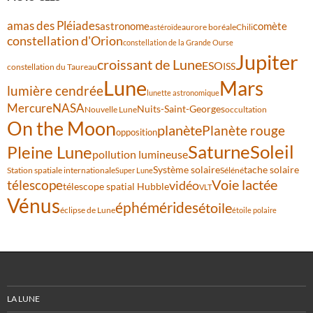
amas des Pléiades
comète
astronome
aurore boréale
astéroïde
Chili
constellation d'Orion
constellation de la Grande Ourse
Jupiter
croissant de Lune
ESO
ISS
constellation du Taureau
Lune
Mars
lumière cendrée
lunette astronomique
Mercure
NASA
Nuits-Saint-Georges
Nouvelle Lune
occultation
On the Moon
planète
Planète rouge
opposition
Saturne
Soleil
Pleine Lune
pollution lumineuse
Système solaire
tache solaire
Station spatiale internationale
Séléné
Super Lune
Voie lactée
télescope
vidéo
télescope spatial Hubble
VLT
Vénus
éphémérides
étoile
éclipse de Lune
étoile polaire
LA LUNE