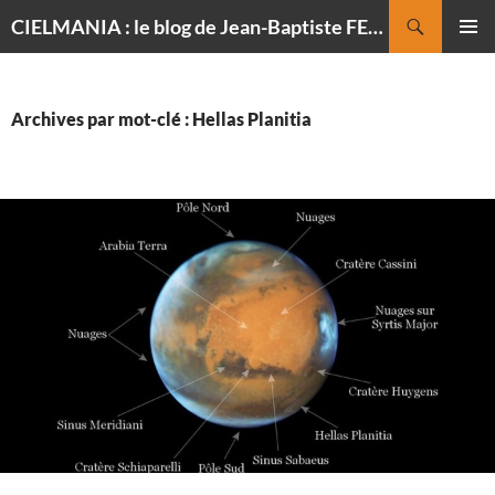
Recherche
CIELMANIA : le blog de Jean-Baptiste FELDMANN, photographe du ciel
ALLER
MENU
AU
PRINCI
CONTENU
Archives par mot-clé : Hellas Planitia