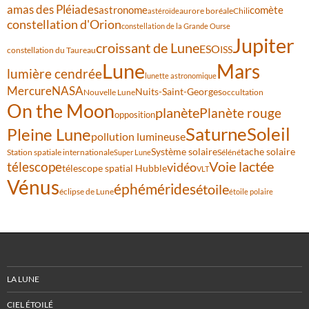
amas des Pléiades
comète
astronome
aurore boréale
astéroïde
Chili
constellation d'Orion
constellation de la Grande Ourse
Jupiter
croissant de Lune
ESO
ISS
constellation du Taureau
Lune
Mars
lumière cendrée
lunette astronomique
Mercure
NASA
Nuits-Saint-Georges
Nouvelle Lune
occultation
On the Moon
planète
Planète rouge
opposition
Saturne
Soleil
Pleine Lune
pollution lumineuse
Système solaire
tache solaire
Station spatiale internationale
Séléné
Super Lune
Voie lactée
télescope
vidéo
télescope spatial Hubble
VLT
Vénus
éphémérides
étoile
éclipse de Lune
étoile polaire
LA LUNE
CIEL ÉTOILÉ