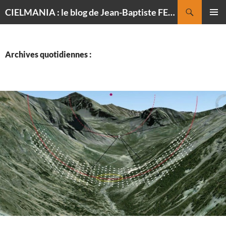
Recherche
CIELMANIA : le blog de Jean-Baptiste FELDMANN, photographe du ciel
ALLER
MENU
AU
PRINCI
CONTENU
Archives quotidiennes :