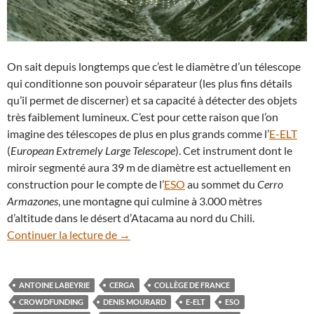
On sait depuis longtemps que c’est le diamètre d’un télescope
qui conditionne son pouvoir séparateur (les plus fins détails
qu’il permet de discerner) et sa capacité à détecter des objets
très faiblement lumineux. C’est pour cette raison que l’on
imagine des télescopes de plus en plus grands comme l’
E-ELT
(
European Extremely Large Telescope
). Cet instrument dont le
miroir segmenté aura 39 m de diamètre est actuellement en
construction pour le compte de l’
ESO
au sommet du
Cerro
Armazones
, une montagne qui culmine à 3.000 mètres
d’altitude dans le désert d’Atacama au nord du Chili.
L’Hypertélescope, un instrument pour voi
Continuer la lecture de
→
ANTOINE LABEYRIE
CERGA
COLLÈGE DE FRANCE
CROWDFUNDING
DENIS MOURARD
E-ELT
ESO