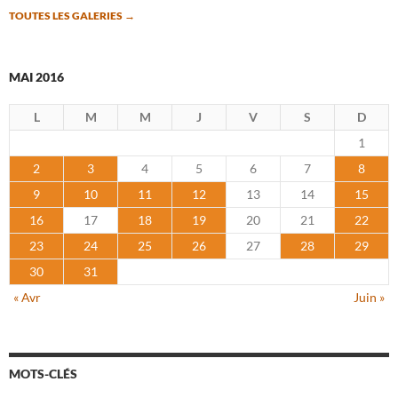
TOUTES LES GALERIES
→
MAI 2016
L
M
M
J
V
S
D
1
2
3
4
5
6
7
8
9
10
11
12
13
14
15
16
17
18
19
20
21
22
23
24
25
26
27
28
29
30
31
« Avr
Juin »
MOTS-CLÉS