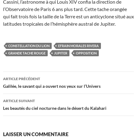
Cassini, l’astronome à qui Louis XIV confia la direction de
l’Observatoire de Paris 6 ans plus tard. Cette tache orangée
qui fait trois fois la taille de la Terre est un anticyclone situé aux
latitudes tropicales de l’hémisphère austral de Jupiter.
CONSTELLATION DU LION
EFRAIN MORALES RIVERA
GRANDE TACHE ROUGE
JUPITER
OPPOSITION
Navigation
ARTICLE PRÉCÉDENT
des
Galilée, le savant qui a ouvert nos yeux sur l’Univers
articles
ARTICLE SUIVANT
Les beautés du ciel nocturne dans le désert du Kalahari
LAISSER UN COMMENTAIRE