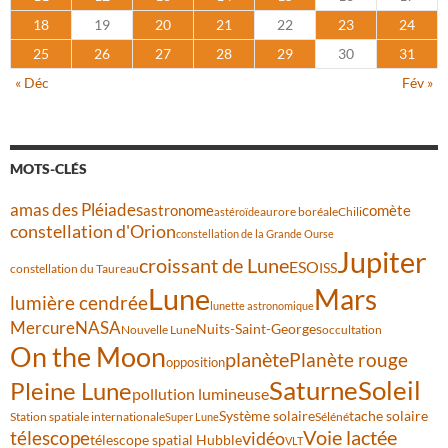
18
19
20
21
22
23
24
25
26
27
28
29
30
31
« Déc
Fév »
MOTS-CLÉS
amas des Pléiades
comète
astronome
aurore boréale
astéroïde
Chili
constellation d'Orion
constellation de la Grande Ourse
Jupiter
croissant de Lune
ESO
ISS
constellation du Taureau
Lune
Mars
lumière cendrée
lunette astronomique
Mercure
NASA
Nuits-Saint-Georges
Nouvelle Lune
occultation
On the Moon
planète
Planète rouge
opposition
Saturne
Soleil
Pleine Lune
pollution lumineuse
Système solaire
tache solaire
Station spatiale internationale
Séléné
Super Lune
Voie lactée
télescope
vidéo
télescope spatial Hubble
VLT