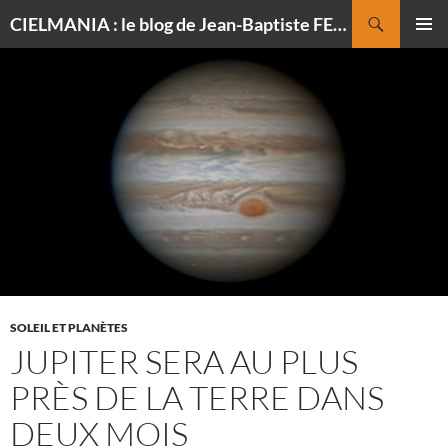
Recherche
CIELMANIA : le blog de Jean-Baptiste FELDMANN, photographe du ciel
ALLER
MENU
AU
PRINCI
CONTENU
SOLEIL ET PLANÈTES
JUPITER SERA AU PLUS
PRÈS DE LA TERRE DANS
DEUX MOIS