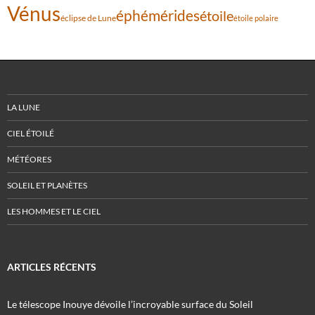
Vénus
éphémérides
étoile
éclipse de Lune
étoile polaire
LA LUNE
CIEL ÉTOILÉ
MÉTÉORES
SOLEIL ET PLANÈTES
LES HOMMES ET LE CIEL
ARTICLES RÉCENTS
Le télescope Inouye dévoile l’incroyable surface du Soleil