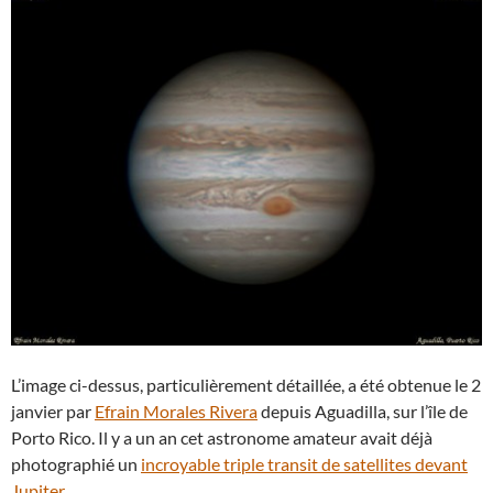
L’image ci-dessus, particulièrement détaillée, a été obtenue le 2
janvier par
Efrain Morales Rivera
depuis Aguadilla, sur l’île de
Porto Rico. Il y a un an cet astronome amateur avait déjà
photographié un
incroyable triple transit de satellites devant
Jupiter
.