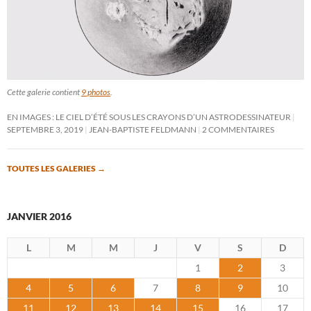
Cette galerie contient
9 photos
.
EN IMAGES : LE CIEL D’ÉTÉ SOUS LES CRAYONS D’UN ASTRODESSINATEUR
SEPTEMBRE 3, 2019
JEAN-BAPTISTE FELDMANN
2 COMMENTAIRES
TOUTES LES GALERIES
→
JANVIER 2016
L
M
M
J
V
S
D
1
2
3
4
5
6
7
8
9
10
11
12
13
14
15
16
17